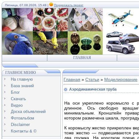
Пятница, 07.08.2026, 15:48 |
Поддержать проект
ГЛАВНАЯ
ГЛАВНОЕ МЕНЮ
На главную
Главная
»
Статьи
»
Моделирование
База знаний
Аэродинамическая труба
Блог
Скачать
На оси укреплено коромысло с р
Видео
длинное. Ось свободно вращае
Доска объявлений
минимальным. Кронштейн привар
котором размечена шкала, проград
Фотоальбом
Disclaimer
К коромыслу жестко прикреплен ве
Контакты & ©
тоже жестко — подвешиваются раз
два грузика. На коротком плече 