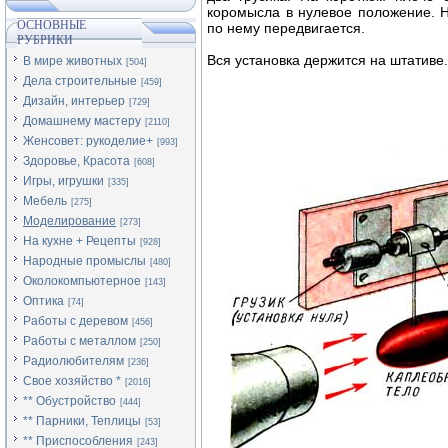
коромысла в нулевое положение. Н
ОСНОВНЫЕ
по нему передвигается.
РУБРИКИ
Вся установка держится на штативе.
В мире животных
[504]
Дела строительные
[459]
Дизайн, интерьер
[729]
Домашнему мастеру
[2110]
Женсовет: рукоделие+
[993]
Здоровье, Красота
[608]
Игры, игрушки
[335]
Мебель
[275]
Моделирование
[273]
На кухне + Рецепты
[928]
Народные промыслы
[480]
Околокомпьютерное
[143]
Оптика
[74]
Работы с деревом
[456]
Работы с металлом
[250]
Радиолюбителям
[236]
Свое хозяйство *
[2016]
** Обустройство
[444]
** Парники, Теплицы
[53]
** Приспособления
[243]