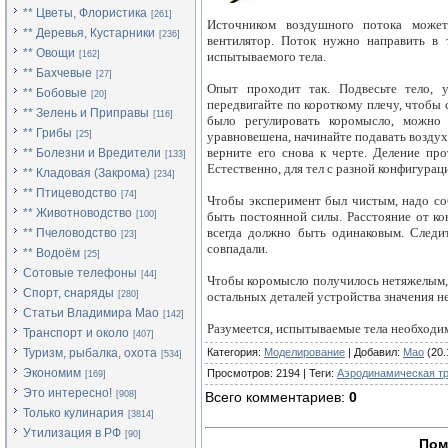
** Цветы, Флористика
[261]
Источником воздушного потока может
** Деревья, Кустарники
[236]
вентилятор. Поток нужно направить в 
** Овощи
[162]
испытываемого тела.
** Бахчевые
[27]
Опыт проходит так. Подвесьте тело, 
** Бобовые
[20]
передвигайте по короткому плечу, чтобы 
** Зелень и Приправы
[116]
было регулировать коромысло, можно 
** Грибы
[25]
уравновешена, начинайте подавать возду
верните его снова к черте. Деление про
** Болезни и Вредители
[133]
Естественно, для тел с разной конфигурац
** Кладовая (Закрома)
[234]
** Птицеводство
[74]
Чтобы эксперимент был чистым, надо со
** Животноводство
[100]
быть постоянной силы. Расстояние от ко
всегда должно быть одинаковым. Следи
** Пчеловодство
[23]
совпадали.
** Водоём
[25]
Сотовые телефоны
[44]
Чтобы коромысло получилось нетяжелым, 
Спорт, снаряды
[280]
остальных деталей устройства значения не
Статьи Владимира Мао
[142]
Разумеется, испытываемые тела необходим
Транспорт и около
[407]
Туризм, рыбалка, охота
Категория
:
Моделирование
|
Добавил
:
Mao
(20.
[534]
Экономим
Просмотров
:
2194
|
Теги
:
Аэродинамическая т
[169]
Это интересно!
[908]
Всего комментариев
:
0
Только кулинария
[3814]
Утилизация в РФ
[90]
Пом