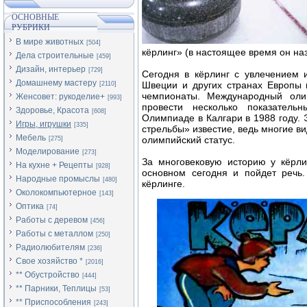
ОСНОВНЫЕ
РУБРИКИ
В мире животных
[504]
кёрлинг» (в настоящее время он на
Дела строительные
[459]
Дизайн, интерьер
[729]
Сегодня в кёрлинг с увлечением 
Домашнему мастеру
Швеции и других странах Европы 
[2110]
чемпионаты. Международный оли
Женсовет: рукоделие+
[993]
провести несколько показатель
Здоровье, Красота
[608]
Олимпиаде в Калгари в 1988 году.
Игры, игрушки
[335]
стрельбы» известие, ведь многие в
Мебель
олимпийский статус.
[275]
Моделирование
[273]
За многовековую историю у кёрли
На кухне + Рецепты
[928]
основном сегодня и пойдет речь.
Народные промыслы
[480]
кёрлинге.
Околокомпьютерное
[143]
Оптика
[74]
Работы с деревом
[456]
Работы с металлом
[250]
Радиолюбителям
[236]
Свое хозяйство *
[2016]
** Обустройство
[444]
** Парники, Теплицы
[53]
** Приспособления
[243]