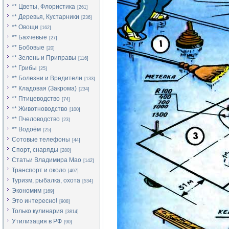
** Цветы, Флористика
[261]
** Деревья, Кустарники
[236]
** Овощи
[162]
** Бахчевые
[27]
** Бобовые
[20]
** Зелень и Приправы
[116]
** Грибы
[25]
** Болезни и Вредители
[133]
** Кладовая (Закрома)
[234]
** Птицеводство
[74]
** Животноводство
[100]
** Пчеловодство
[23]
** Водоём
[25]
Сотовые телефоны
[44]
Спорт, снаряды
[280]
Статьи Владимира Мао
[142]
Транспорт и около
[407]
Туризм, рыбалка, охота
[534]
Экономим
[169]
Это интересно!
[908]
Только кулинария
[3814]
Утилизация в РФ
[90]