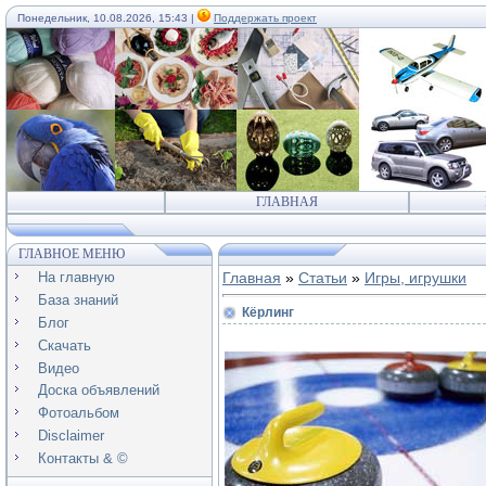
Понедельник, 10.08.2026, 15:43 |
Поддержать проект
ГЛАВНАЯ
ГЛАВНОЕ МЕНЮ
На главную
Главная
»
Статьи
»
Игры, игрушки
База знаний
Кёрлинг
Блог
Скачать
Видео
Доска объявлений
Фотоальбом
Disclaimer
Контакты & ©