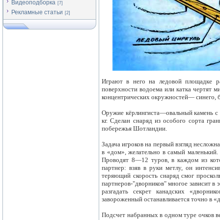
Видеоподборка
[7]
Рекламные статьи
[2]
Играют в него на ледовой площадке р
поверхности водоема или катка чертят м
концентрических окружностей— синего, бе
Оружие кёрлингиста—овальный камень с и
кг. Сделан снаряд из особого сорта гра
побережья Шотландии.
Задача игроков на первый взгляд несложна
в «дом», желательно в самый маленький.
Проводят 8—12 туров, в каждом из кот
партнер: взяв в руки метлу, он интенс
теряющий скорость снаряд смог просколь
партнеров-"дворников" многое зависит в э
разгадать секрет канадских «дворник
завороженный останавливается точно в «
Подсчет набранных в одном туре очков в