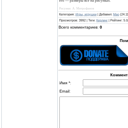
его — размеры все на рисунках.
Рисунки: А. Митрофанов
Категория
:
Игры, игрушки
|
Добавил
:
Mao
(24.1
Просмотров
:
3992
|
Теги
:
Керлинг
|
Рейтинг
:
5.0
Всего комментариев
:
0
Пом
Коммент
Имя *:
Email: