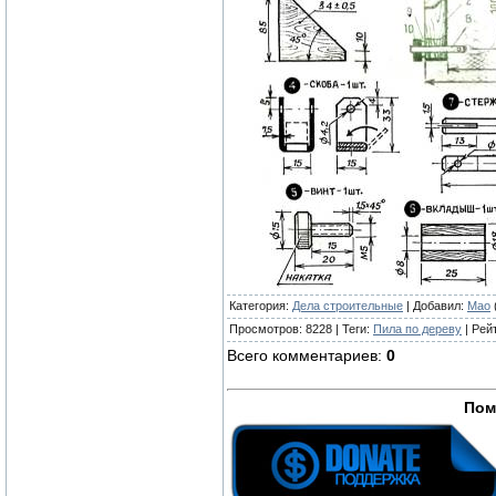
Категория
:
Дела строительные
|
Добавил
:
Mao
Просмотров
:
8228
|
Теги
:
Пила по дереву
|
Рей
Всего комментариев
:
0
Пом