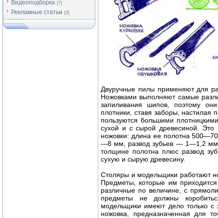
Видеоподборка
[7]
Рекламные статьи
[2]
Двуручные пилы применяют для рас
Ножовками выполняют самые разли
запиливания шипов, поэтому они
плотники, ставя заборы, настилая 
пользуются большими плотницкими
сухой и с сырой древесиной. Это
ножовки: длина ее полотна 500—7
—8 мм, развод зубьев — 1—1,2 мм
толщине полотна плюс развод зуб
сухую и сырую древесину.
Столяры и модельщики работают н
Предметы, которые им приходится
различные по величине, с прямол
предметы не должны коробитьс
модельщики имеют дело только с 
ножовка, предназначенная для то