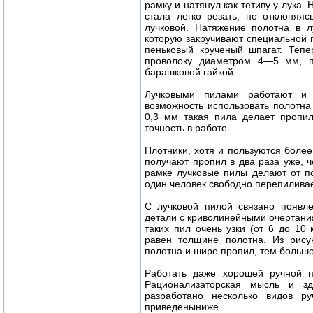
рамку и натянул как тетиву у лука.
стала легко резать, не отклоняя
лучковой. Натяжение полотна в л
которую закручивают специальной 
пеньковый крученый шпагат. Тепе
проволоку диаметром 4—5 мм, пр
барашковой гайкой.
Лучковыми пилами работают и 
возможность использовать полотн
0,3 мм такая пила делает пропи
точность в работе.
Плотники, хотя и пользуются боле
получают пропил в два раза уже, 
рамке лучковые пилы делают от п
один человек свободно перепилива
С лучковой пилой связано появл
детали с криволинейными очертани
таких пил очень узки (от 6 до 10
равен толщине полотна. Из рису
полотна и шире пропил, тем больше
Работать даже хорошей ручной п
Рационализаторская мысль и 
разработано несколько видов р
приведеныниже.