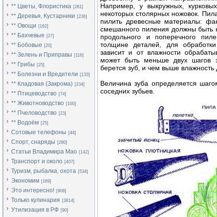
Например, у выкружных, курковых
** Цветы, Флористика
[261]
некоторых столярных ножовок. Пил
** Деревья, Кустарники
[236]
пилить древесные материалы: фан
** Овощи
[162]
смешанного пиления должны быть н
** Бахчевые
продольного и поперечного пиле
[27]
толщине деталей, для обработки
** Бобовые
[20]
зависит и от влажности обрабат
** Зелень и Приправы
[116]
может быть меньше двух шагов з
** Грибы
[25]
берется зуб, и чем выше влажность
** Болезни и Вредители
[133]
Величина зуба определяется шаго
** Кладовая (Закрома)
[234]
соседних зубьев.
** Птицеводство
[74]
** Животноводство
[100]
** Пчеловодство
[23]
** Водоём
[25]
Сотовые телефоны
[44]
Спорт, снаряды
[280]
Статьи Владимира Мао
[142]
Транспорт и около
[407]
Туризм, рыбалка, охота
[534]
Экономим
[169]
Это интересно!
[908]
Только кулинария
[3814]
Утилизация в РФ
[90]