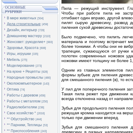
ОСНОВНЫЕ
Пила — режущий инструмент. Гла
РУБРИКИ
Чтобы при работе пила не застре
отгибают один вправо, другой влево,
В мире животных
[504]
пилят сырую древесину, развод 
Дела строительные
[459]
пиления сухой древесины достаточ
Дизайн, интерьер
[729]
Домашнему мастеру
Было подмечено, что пилить легче
[2110]
материала и поэтому встречает м
Женсовет: рукоделие+
[993]
более тонкими. А чтобы они не виб
Здоровье, Красота
[608]
трапеции, сужающуюся от ручки к
Игры, игрушки
[335]
полотен современных ножовок уда
Мебель
ножовки имеют толщину не более 1
[275]
Моделирование
[273]
Одним из главных элементов пил
На кухне + Рецепты
[928]
формы зубьев: для пиления древеси
Народные промыслы
[480]
для смешанного пиления (в), то ест
Околокомпьютерное
[143]
У пил для поперечного пиления за
Оптика
[74]
Такая пила режет при движении ка
Работы с деревом
[456]
всегда отклонена назад от направл
Работы с металлом
[250]
Радиолюбителям
Зубья для продольного пиления пол
[236]
режущая кромка находится на верши
Свое хозяйство *
[2016]
только при движении вперед.
** Обустройство
[444]
** Парники, Теплицы
[53]
Зубья для смешанного пиления д
** Приспособления
древесину в разных направлениях
[243]