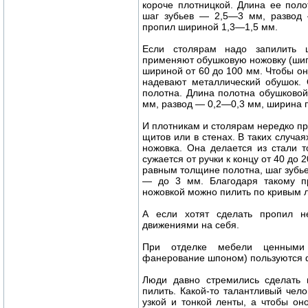
короче плотницкой. Длина ее пол
шаг зубьев — 2,5—3 мм, развод 
пропил шириной 1,3—1,5 мм.
Если столярам надо запилить 
применяют обушковую ножовку (шип
шириной от 60 до 100 мм. Чтобы он
надевают металлический обушок. 
полотна. Длина полотна обушково
мм, развод — 0,2—0,3 мм, ширина 
И плотникам и столярам нередко пр
щитов или в стенах. В таких случая
ножовка. Она делается из стали 
сужается от ручки к концу от 40 до
равным толщине полотна, шаг зубь
— до 3 мм. Благодаря такому п
ножовкой можно пилить по кривым 
А если хотят сделать пропил не
движениями на себя.
При отделке мебели ценными 
фанерование шпоном) пользуются 
Люди давно стремились сделать 
пилить. Какой-то талантливый чел
узкой и тонкой ленты, а чтобы он