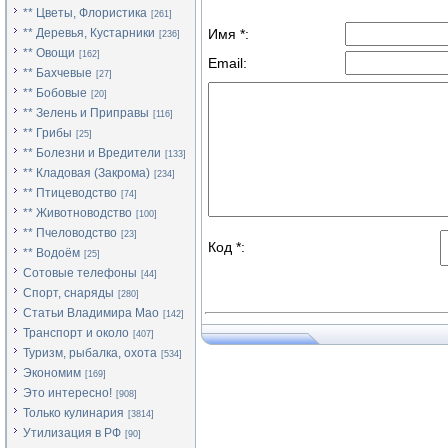
** Цветы, Флористика
[261]
** Деревья, Кустарники
Имя *:
[236]
** Овощи
[162]
Email:
** Бахчевые
[27]
** Бобовые
[20]
** Зелень и Приправы
[116]
** Грибы
[25]
** Болезни и Вредители
[133]
** Кладовая (Закрома)
[234]
** Птицеводство
[74]
** Животноводство
[100]
** Пчеловодство
[23]
Код *:
** Водоём
[25]
Сотовые телефоны
[44]
Спорт, снаряды
[280]
Статьи Владимира Мао
[142]
Транспорт и около
[407]
Туризм, рыбалка, охота
[534]
Экономим
[169]
Это интересно!
[908]
Только кулинария
[3814]
Утилизация в РФ
[90]