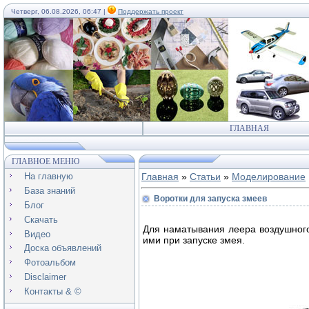
Четверг, 06.08.2026, 06:47 |
Поддержать проект
ГЛАВНАЯ
ГЛАВНОЕ МЕНЮ
На главную
Главная
»
Статьи
»
Моделирование
База знаний
Воротки для запуска змеев
Блог
Скачать
Для наматывания леера воздушного
Видео
ими при запуске змея.
Доска объявлений
Фотоальбом
Disclaimer
Контакты & ©