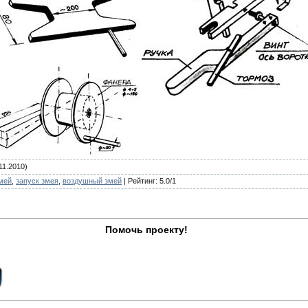
11.2010)
мей
,
запуск змея
,
воздушный змей
|
Рейтинг
:
5.0
/
1
Помочь проекту!