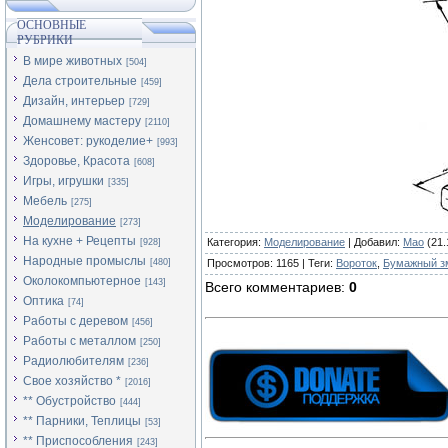
ОСНОВНЫЕ
РУБРИКИ
В мире животных
[504]
Дела строительные
[459]
Дизайн, интерьер
[729]
Домашнему мастеру
[2110]
Женсовет: рукоделие+
[993]
Здоровье, Красота
[608]
Игры, игрушки
[335]
Мебель
[275]
Моделирование
[273]
На кухне + Рецепты
Категория
:
Моделирование
|
Добавил
:
Mao
(21.
[928]
Народные промыслы
[480]
Просмотров
:
1165
|
Теги
:
Вороток
,
Бумажный з
Околокомпьютерное
[143]
Всего комментариев
:
0
Оптика
[74]
Работы с деревом
[456]
Работы с металлом
[250]
Радиолюбителям
[236]
Свое хозяйство *
[2016]
** Обустройство
[444]
** Парники, Теплицы
[53]
** Приспособления
[243]