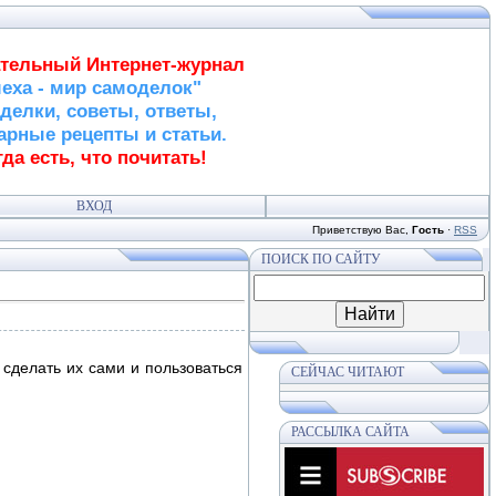
тельный Интернет-журнал
еха - мир самоделок"
делки, советы, ответы,
арные рецепты и статьи.
да есть, что почитать!
ВХОД
Приветствую Вас
,
Гость
·
RSS
ПОИСК ПО САЙТУ
сделать их сами и пользоваться
СЕЙЧАС ЧИТАЮТ
РАССЫЛКА САЙТА