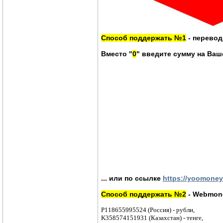
Способ поддержать №1
- перевод
Вместо "
0
" введите сумму на Ваш
... или по ссылке
https://yoomoney
Способ поддержать №2
- Webmone
P118655995524 (Россия) - рубли,
K358574151931 (Казахстан) - тенге,