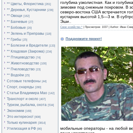
голубика узколистная. Как и голубик
** Цветы, Флористика
[261]
зимовке под снежным покровом. В з
** Деревья, Кустарники
[236]
северо-востока США встречается го
** Овощи
кустарник высотой 1,5—3 м. В субтр
[162]
Эши..
** Бахчевые
[27]
** Бобовые
Свое хозяйство *
| Просмотров: 1037 | Author: Иван Сми
[20]
** Зелень и Приправы
[116]
Поддержите проект!
** Грибы
[25]
** Болезни и Вредители
[133]
** Кладовая (Закрома)
[234]
** Птицеводство
[74]
** Животноводство
[100]
** Пчеловодство
[23]
** Водоём
[25]
Сотовые телефоны
[44]
Спорт, снаряды
[280]
Статьи Владимира Мао
[142]
Транспорт и около
[407]
Туризм, рыбалка, охота
[534]
Экономим
[169]
Это интересно!
[908]
Только кулинария
[3814]
мобильные операторы - на любой вку
Утилизация в РФ
[90]