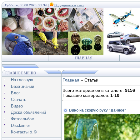
Суббота, 08.08.2026, 21:34 |
Поддержать проект
ГЛАВНАЯ
ГЛАВНОЕ МЕНЮ
На главную
Главная
»
Статьи
База знаний
Всего материалов в каталоге
:
9156
Блог
Показано материалов
:
1-10
Скачать
Видео
Вино на скорую руку "Дачное"
Доска объявлений
Фотоальбом
Disclaimer
Контакты & ©