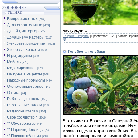
ОСНОВНЫЕ
РУБРИКИ
В мире животных
[504]
Дела строительные
[459]
настурции...
Дизайн, интерьер
[729]
На кухне + Рецепты
| Просмотров: 1220 | Author: Порош
Домашнему мастеру
[2110]
(0)
Женсовет: рукоделие+
[993]
Здоровье, Красота
[608]
Голубеет... голубика
Игры, игрушки
[335]
Мебель
[275]
Моделирование
[273]
На кухне + Рецепты
[928]
Народные промыслы
[480]
Околокомпьютерное
[143]
Оптика
[74]
Работы с деревом
[456]
Работы с металлом
[250]
Радиолюбителям
[236]
Свое хозяйство *
[2016]
В отличие от Евразии, в Северной А
** Обустройство
[444]
голубыми или синими ягодами. Из эт
** Парники, Теплицы
можно выделить три важнейших. В ка
[53]
растёт низкорослая и зимостойкая
** Приспособления
[243]