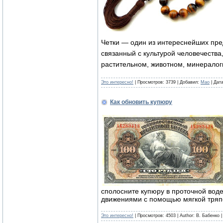
Четки — один из интереснейших пред
связанный с культурой человечества
растительном, животном, минералог
Это интересно!
| Просмотров: 3739 | Добавил:
Mao
| Дат
Как обновить купюру
сполосните купюру в проточной воде 
движениями с помощью мягкой тряпо
Это интересно!
| Просмотров: 4503 | Author: В. Бабенко 