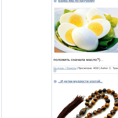
Варка яиц по-научному
положить сначала масло?)...
На кухне + Рецепты
| Просмотров: 4018 | Author: С. Тра
(0)
...И четки мудрости златой...