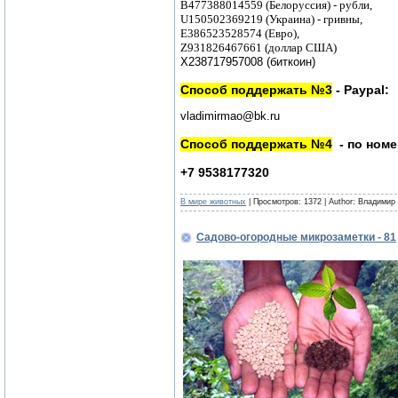
B477388014559 (Белоруссия) - рубли,
U150502369219 (Украина) - гривны,
E386523528574 (Евро),
Z931826467661 (доллар США)
X238717957008 (биткоин)
Способ поддержать №3
- Paypal:
vladimirmao@bk.ru
Способ поддержать №4
- по номе
+7 9538177320
В мире животных
| Просмотров: 1372 | Author: Владимир
Садово-огородные микрозаметки - 81