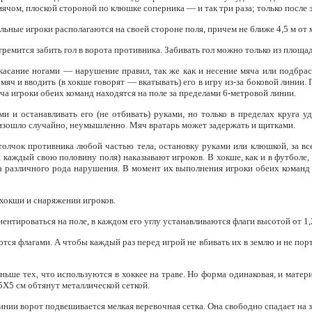
 мячом, плоской стороной по клюшке соперника — и так три раза; только после 
льные игроки располагаются на своей стороне поля, причем не ближе 4,5 м от 
тремится забить гол в ворота противника. Забивать гол можно только из площад
касание ногами — нарушение правил, так же как и несение мяча или подбра
мяч и вводить (в хокше говорят — вкатывать) его в игру из-за боковой линии.
яча игроки обеих команд находятся на поле за пределами 6-метровой линии.
и и останавливать его (не отбивать) руками, но только в пределах круга у
роизошло случайно, неумышленно. Мяч вратарь может задержать и щитками.
 толчок противника любой частью тела, остановку руками или клюшкой, за в
и каждый свою половину поля) наказывают игроков. В хокше, как и в футболе,
а различного рода нарушения. В момент их выполнения игроки обеих команд 
хокши и снаряжении игроков.
ентироваться на поле, в каждом его углу устанавливаются флаги высотой от 1,2
ся флагами. А чтобы каждый раз перед игрой не вбивать их в землю и не порт
ьше тех, что используются в хоккее на траве. Но форма одинаковая, и матери
X5 см обтянут металлической сеткой.
инии ворот подвешивается мелкая веревочная сетка. Она свободно спадает на 