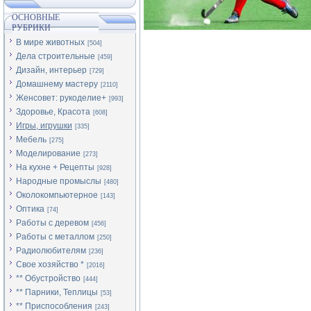
ОСНОВНЫЕ
РУБРИКИ
В мире животных
[504]
Дела строительные
[459]
Дизайн, интерьер
[729]
Домашнему мастеру
[2110]
Женсовет: рукоделие+
[993]
Здоровье, Красота
[608]
Игры, игрушки
[335]
Мебель
[275]
Моделирование
[273]
На кухне + Рецепты
[928]
Народные промыслы
[480]
Околокомпьютерное
[143]
Оптика
[74]
Работы с деревом
[456]
Работы с металлом
[250]
Радиолюбителям
[236]
Свое хозяйство *
[2016]
** Обустройство
[444]
** Парники, Теплицы
[53]
** Приспособления
[243]