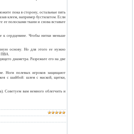
ожите пока в сторону, остальные пять
зав клеем, например бустилатом. Если
е ее полосками ткани и снова вставьте
е к сердцевине. Чтобы нитки меньше
чную основу. Но для этого ее нужно
и ПВА.
ящего диаметра. Разрежьте его на две
ме. Ноги полевых игроков защищают
кея с шайбой: шлем с маской, щитки,
). Советуем вам немного облегчить и