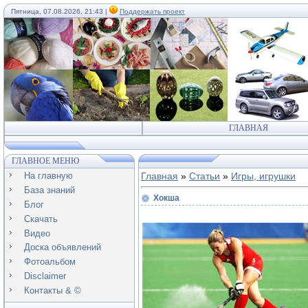
Пятница, 07.08.2026, 21:43 |
Поддержать проект
ГЛАВНАЯ
ГЛАВНОЕ МЕНЮ
На главную
Главная
»
Статьи
»
Игры, игрушки
База знаний
Хокша
Блог
Скачать
Видео
Доска объявлений
Фотоальбом
Disclaimer
Контакты & ©