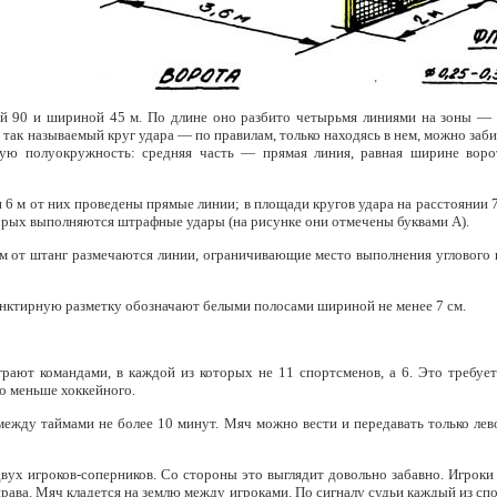
й 90 и шириной 45 м. По длине оно разбито четырьмя линиями на зоны — 
так называемый круг удара — по правилам, только находясь в нем, можно забив
ную полуокружность: средняя часть — прямая линия, равная ширине воро
 6 м от них проведены прямые линии; в площади кругов удара на расстоянии 
торых выполняются штрафные удары (на рисунке они отмечены буквами А).
 м от штанг размечаются линии, ограничивающие место выполнения углового 
пунктирную разметку обозначают белыми полосами шириной не менее 7 см.
грают командами, в каждой из которых не 11 спортсменов, а 6. Это требуе
го меньше хоккейного.
между таймами не более 10 минут. Мяч можно вести и передавать только лев
двух игроков-соперников. Со стороны это выглядит довольно забавно. Игроки 
права. Мяч кладется на землю между игроками. По сигналу судьи каждый из сп