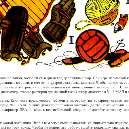
вали большой, более 20 см в диаметре, деревянный шар. При игре пальмовой 
евянные клюшки, и мяч от их ударов стал раскалываться. Чтобы продлить срок
обезопасить игроков от травм, используют многослойный мяч (см. рис.). Совет
н (например, старые растирки для лыжной мази), шнур диаметром 5—6 МАЛ и 
 мяча. Если есть возможность, обточите заготовку на токарном станке 
ерно 70— 75 мм, значит, диаметр пробковой заготовки должен быть меньше —
, например ПВА, и, вбив в нее небольшой гвоздик, обмотайте заготовку ш
ожаной покрышки. Чтобы вам легче было выполнить ее, внимательно изучите,
рана из трех долек. Чтобы не испортить работу, сшейте покрышку сначала и