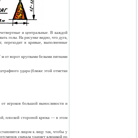
четвертные и центральные. В каждой
ать голы. На рисунке видно, что дуга,
т, переходит в кривые, выполненные
7 м от ворот круглыми белыми пятнами
штрафного удара (ближе этой отметки
т от игроков большой выносливости и
ой, плоской стороной крюка — в этом
становятся лицом к лицу так, чтобы у
ортсменов сначала ударяет клюшкой по