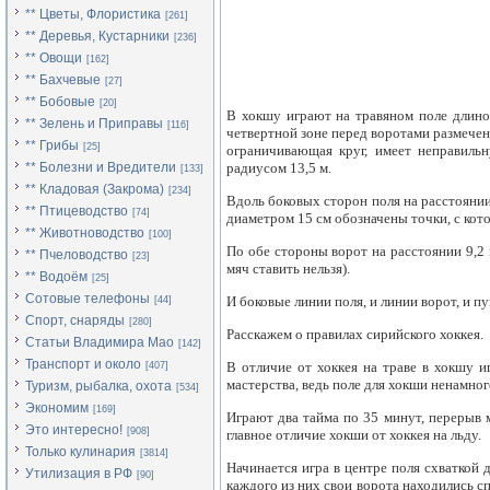
** Цветы, Флористика
[261]
** Деревья, Кустарники
[236]
** Овощи
[162]
** Бахчевые
[27]
** Бобовые
[20]
В хокшу играют на травяном поле длино
** Зелень и Приправы
[116]
четвертной зоне перед воротами размечен 
** Грибы
[25]
ограничивающая круг, имеет неправиль
** Болезни и Вредители
радиусом 13,5 м.
[133]
** Кладовая (Закрома)
[234]
Вдоль боковых сторон поля на расстоянии
** Птицеводство
[74]
диаметром 15 см обозначены точки, с ко
** Животноводство
[100]
По обе стороны ворот на расстоянии 9,2
** Пчеловодство
[23]
мяч ставить нельзя).
** Водоём
[25]
Сотовые телефоны
И боковые линии поля, и линии ворот, и 
[44]
Спорт, снаряды
[280]
Расскажем о правилах сирийского хоккея.
Статьи Владимира Мао
[142]
Транспорт и около
В отличие от хоккея на траве в хокшу и
[407]
мастерства, ведь поле для хокши ненамно
Туризм, рыбалка, охота
[534]
Экономим
[169]
Играют два тайма по 35 минут, перерыв 
Это интересно!
[908]
главное отличие хокши от хоккея на льду.
Только кулинария
[3814]
Начинается игра в центре поля схваткой 
Утилизация в РФ
[90]
каждого из них свои ворота находились с