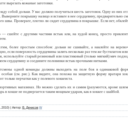
ете вырезать кожаные заготовки.
ду собой дольки. У вас должно получиться шесть заготовок. Одну из них отл
Выверните покрышку налицо и вставьте в нее сердцевину, предварительно сма
о швы. Проверьте, плотно ли сидит сердцевина в покрышке. Если нет, обклейт
 сшейте с другими частями встык или, на худой конец, просто приклеит
еем.
гим, более простым способом: дольки не сшивайте, а наклейте на верево
дно, если поверхность сердцевины залить несколько раз тем же бустилатом ил
и, используйте старый резиновый или пластиковый (только мягкий) мяч подход
клеем сердцевину и соедините половинки встык прочными нитками.
ортсмены одной команды должны выходить на поле боя в одинаковой фор
особая (см. рис.). Как видите, она похожа на защитную форму вратаря хок
от только перчатки как у полевого хоккеиста.
ортивных магазинах. Но можно сделать их и самим (разумеется, кроме шлема
ь в хокше не подвергается таким мощным ударам, как в хоккее с шайбой.
1.2010)
|
Автор
:
В. Денисов
W