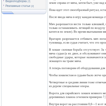
Видеоподборка
[7]
земле справа от мяча, затем бьет, уже над
Рекламные статьи
[2]
Пока идет этот своеобразный ритуал, оста
После ввода мяча в игру каждая команда с
Мяч разрешается вести только клюшкой, 
только останавливать летящий по воздуху 
катится по земле). Во время вкатывания м
Вратарю разрешается отбивать мяч ногам
туловища, если судья считает, что это п
В хокше силовая борьба отсутствует. За
мяча судьи (а их двое, и обслуживают он
свободные удары, которые назначаются з
лежащего на траве мяча.
А теперь поговорим об оборудовании для 
Чтобы хоккеистам и судьям было легче ори
Четвертные и средняя линии тоже отмечают
из дереве специальные опоры.
Ворота для сирийского хоккея немного мен
деревянных планок сечением примерно 7,5
Внутри ворот на расстоянии 0,6—1 м от л