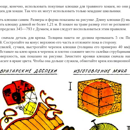
още, конечно, использовать покупные клюшки для травяного хоккея, но они 
шек для хокши. Так что их могут использовать только младшие школьники.
ть клюшки самим. Размеры и форма показаны на рисунке. Длину клюшки (l) мы
ь клюшку длиной не более 1,21 м. В хоккее на траве размер этот не регламент
 пределах 345—793 г. Думаем, и вам следует воспользоваться этим правилом.
е сначала деталь для крюка. Толщина пакета не должна превышать 5 см. П
. Сострогайте на конус верхнюю его часть и отложите пока в сторону.
свилей, сучков, выстрогайте черенок клюшки (толщина его примерно 40 мм)
 Вставьте на клею крюк в черенок и плотно сожмите место склейки струбцинам
верхность, как показано на рисунке. Зачистите кромки клюшки сначала на
сьте в яркие цвета. Чтобы она дольше служила, обмотайте крюк изоляционной