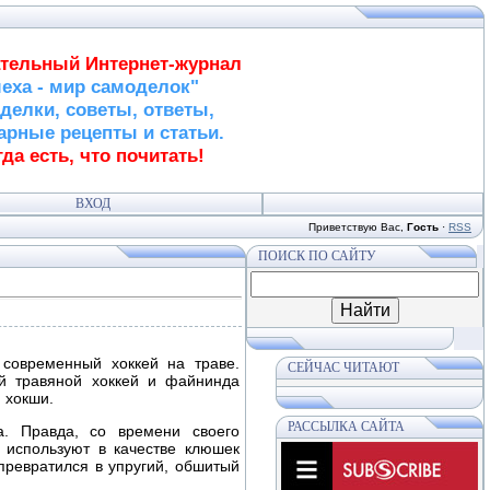
тельный Интернет-журнал
еха - мир самоделок"
делки, советы, ответы,
арные рецепты и статьи.
да есть, что почитать!
ВХОД
Приветствую Вас
,
Гость
·
RSS
ПОИСК ПО САЙТУ
 современный хоккей на траве.
СЕЙЧАС ЧИТАЮТ
ий травяной хоккей и файнинда
 хокши.
РАССЫЛКА САЙТА
а. Правда, со времени своего
 используют в качестве клюшек
превратился в упругий, обшитый