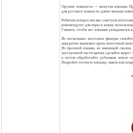
Оружие хоккеиста — загнутая клюшка. Пр
для русского хоккея по длине меньше клю
Ребятам повзрослев мы советуем изготови
рекомендуют для игры в хокшу использоват
Главное, чтобы вес клюшки укладывался в
Из нескольких заготовок фанеры склейт
аккуратно выпилите крюк ленточной пилой
Из прочной планки, не имеющей сколов, 
заостренной части крюка сделайте вырез.
а потом обработайте рубанком левую по
Покройте готовую клюшку лаком или покра