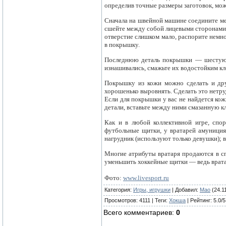
определив точные размеры заготовок, мож
Сначала на швейной машине соедините меж
сшейте между собой лицевыми сторонами. 
отверстие слишком мало, распорите немног
в покрышку.
Последнюю деталь покрышки — шестую —
изнашивались, смажьте их водостойким кл
Покрышку из кожи можно сделать и дру
хорошенько выровнять. Сделать это нетру
Если для покрышки у вас не найдется кож
детали, вставьте между ними смазанную 
Как и в любой коллективной игре, сп
футбольные щитки, у вратарей амуниция 
нагрудник (используют только девушки); в
Многие атрибуты вратаря продаются в сп
уменьшить хоккейные щитки — ведь вратар
Фото:
www.livesport.ru
Категория
:
Игры, игрушки
|
Добавил
:
Mao
(24.1
Просмотров
:
4111
|
Теги
:
Хокша
|
Рейтинг
:
5.0
/
5
Всего комментариев
:
0