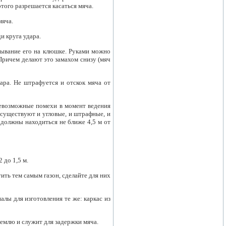
этого разрешается касаться мяча.
мяча.
и круга удара.
сывание его на клюшке. Руками можно
 Причем делают это замахом снизу (мяч
дара. Не штрафуется и отскок мяча от
севозможные помехи в момент ведения
 существуют и угловые, и штрафные, и
должны находиться не ближе 4,5 м от
 до 1,5 м.
ить тем самым газон, сделайте для них
алы для изготовления те же: каркас из
землю и служит для задержки мяча.