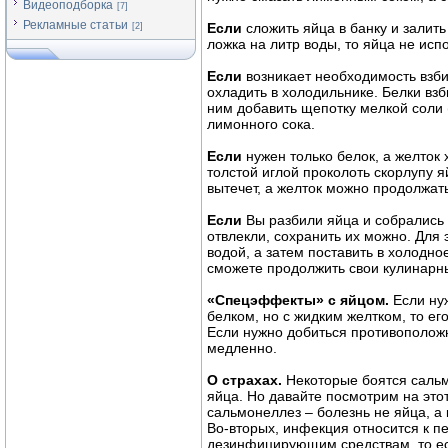
Видеоподборка
[7]
Рекламные статьи
Если
сложить яйца в банку и залит
[2]
ложка на литр воды, то яйца не исп
Если
возникает необходимость взби
охладить в холодильнике. Белки взб
ним добавить щепотку мелкой соли 
лимонного сока.
Если
нужен только белок, а желток 
толстой иглой проколоть скорлупу 
вытечет, а желток можно продолжать
Если
Вы разбили яйца и собрались ч
отвлекли, сохранить их можно. Для 
водой, а затем поставить в холодно
сможете продолжить свои кулинарны
«Спецэффекты» с яйцом.
Если ну
белком, но с жидким желтком, то ег
Если нужно добиться противоположн
медленно.
О страхах.
Некоторые боятся сальм
яйца. Но давайте посмотрим на этот
сальмонеллез – болезнь не яйца, а 
Во-вторых, инфекция относится к пе
дезинфицирующим средствам, то ес