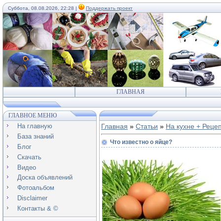
Суббота, 08.08.2026, 22:28 |
Поддержать проект
ГЛАВНАЯ
ГЛАВНОЕ МЕНЮ
На главную
Главная
»
Статьи
»
На кухне + Реце
База знаний
Что известно о яйце?
Блог
Скачать
Видео
Доска объявлений
Фотоальбом
Disclaimer
Контакты & ©