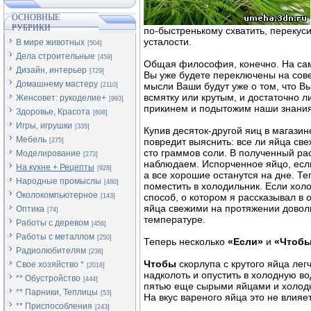
ОСНОВНЫЕ
РУБРИКИ
по-быстренькому схватить, перекуси
усталости.
В мире животных
[504]
Дела строительные
[459]
Общая философия, конечно. На само
Дизайн, интерьер
[729]
Вы уже будете переключены на сов
Домашнему мастеру
мысли Ваши будут уже о том, что В
[2110]
всмятку или крутым, и достаточно л
Женсовет: рукоделие+
[993]
прикинем и подытожим наши знания
Здоровье, Красота
[608]
Игры, игрушки
[335]
Купив десяток-другой яиц в магазин
Мебель
повредит выяснить: все ли яйца св
[275]
сто граммов соли. В полученный р
Моделирование
[273]
наблюдаем. Испорченное яйцо, если
На кухне + Рецепты
[928]
а все хорошие останутся на дне. Т
Народные промыслы
[480]
поместить в холодильник. Если холо
Околокомпьютерное
способ, о котором я рассказывал в 
[143]
яйца свежими на протяжении довол
Оптика
[74]
температуре.
Работы с деревом
[456]
Работы с металлом
[250]
Теперь несколько
«Если»
и
«Чтоб
Радиолюбителям
[236]
Чтобы
скорлупа с крутого яйца лег
Свое хозяйство *
[2016]
надколоть и опустить в холодную во
** Обустройство
[444]
пятью еще сырыми яйцами и холодн
** Парники, Теплицы
[53]
На вкус вареного яйца это не влияет
** Приспособления
[243]