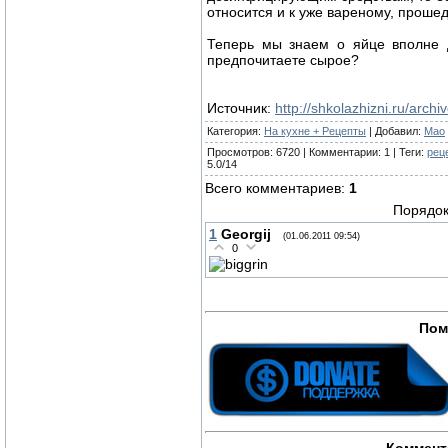
относится и к уже вареному, проше
Теперь мы знаем о яйце вполне 
предпочитаете сырое?
Источник
:
http://shkolazhizni.ru/archi
Категория
:
На кухне + Рецепты
|
Добавил
:
Mao
Просмотров
:
6720
|
Комментарии
:
1
|
Теги
:
рец
5.0
/
14
Всего комментариев
:
1
Порядок
1
Georgij
(01.06.2011 09:54)
0
Пом