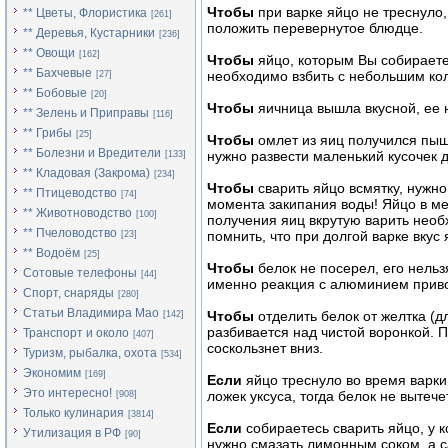
Чтобы
при варке яйцо не треснуло,
** Цветы, Флористика
[261]
положить перевернутое блюдце.
** Деревья, Кустарники
[236]
** Овощи
[162]
Чтобы
яйцо, которым Вы собираетес
** Бахчевые
необходимо взбить с небольшим ко
[27]
** Бобовые
[20]
Чтобы
яичница вышла вкусной, ее 
** Зелень и Приправы
[116]
** Грибы
[25]
Чтобы
омлет из яиц получился пыш
** Болезни и Вредители
нужно развести маленький кусочек 
[133]
** Кладовая (Закрома)
[234]
Чтобы
сварить яйцо всмятку, нужно
** Птицеводство
[74]
момента закипания воды! Яйцо в ме
** Животноводство
[100]
получения яиц вкрутую варить необ
** Пчеловодство
помнить, что при долгой варке вкус
[23]
** Водоём
[25]
Чтобы
белок не посерел, его нельз
Сотовые телефоны
[44]
именно реакция с алюминием приво
Спорт, снаряды
[280]
Статьи Владимира Мао
Чтобы
отделить белок от желтка (д
[142]
разбивается над чистой воронкой. П
Транспорт и около
[407]
соскользнет вниз.
Туризм, рыбалка, охота
[534]
Экономим
[169]
Если
яйцо треснуло во время варки,
Это интересно!
ложек уксуса, тогда белок не вытечет
[908]
Только кулинария
[3814]
Если
собираетесь сварить яйцо, у 
Утилизация в РФ
[90]
нужно смазать лимонным соком, а с