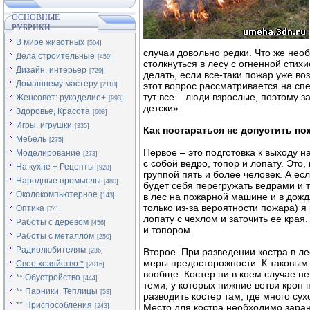
ОСНОВНЫЕ
РУБРИКИ
В мире животных
[504]
случаи довольно редки. Что же необ
Дела строительные
[459]
столкнуться в лесу с огненной стих
Дизайн, интерьер
[729]
делать, если все-таки пожар уже во
Домашнему мастеру
этот вопрос рассматривается на сп
[2110]
тут все – люди взрослые, поэтому за
Женсовет: рукоделие+
[993]
детски».
Здоровье, Красота
[608]
Игры, игрушки
[335]
Как постараться не допустить по
Мебель
[275]
Первое – это подготовка к выходу н
Моделирование
[273]
с собой ведро, топор и лопату. Это
На кухне + Рецепты
[928]
группой пять и более человек. А е
Народные промыслы
[480]
будет себя перегружать ведрами и 
Околокомпьютерное
в лес на пожарной машине и в дожд
[143]
только из-за вероятности пожара) 
Оптика
[74]
лопату с чехлом и заточить ее края
Работы с деревом
[456]
и топором.
Работы с металлом
[250]
Радиолюбителям
Второе. При разведении костра в л
[236]
меры предосторожности. К таковым 
Свое хозяйство *
[2016]
вообще. Костер ни в коем случае н
** Обустройство
[444]
теми, у которых нижние ветви крон
** Парники, Теплицы
[53]
разводить костер там, где много су
** Приспособления
Место для костра необходимо заран
[243]