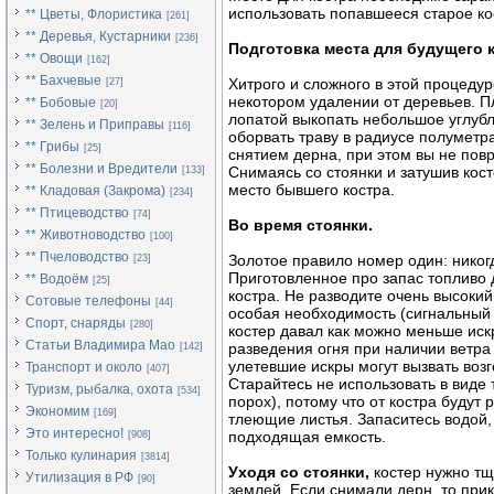
использовать попавшееся старое к
** Цветы, Флористика
[261]
** Деревья, Кустарники
[236]
Подготовка места для будущего к
** Овощи
[162]
** Бахчевые
Хитрого и сложного в этой процеду
[27]
некотором удалении от деревьев. П
** Бобовые
[20]
лопатой выкопать небольшое углубл
** Зелень и Приправы
[116]
оборвать траву в радиусе полуметр
** Грибы
[25]
снятием дерна, при этом вы не пов
** Болезни и Вредители
Снимаясь со стоянки и затушив кос
[133]
место бывшего костра.
** Кладовая (Закрома)
[234]
** Птицеводство
[74]
Во время стоянки.
** Животноводство
[100]
** Пчеловодство
Золотое правило номер один: никогд
[23]
Приготовленное про запас топливо 
** Водоём
[25]
костра. Не разводите очень высокий 
Сотовые телефоны
[44]
особая необходимость (сигнальный 
Спорт, снаряды
[280]
костер давал как можно меньше иск
Статьи Владимира Мао
разведения огня при наличии ветра 
[142]
улетевшие искры могут вызвать возг
Транспорт и около
[407]
Старайтесь не использовать в виде т
Туризм, рыбалка, охота
[534]
порох), потому что от костра будут 
Экономим
[169]
тлеющие листья. Запаситесь водой, 
Это интересно!
подходящая емкость.
[908]
Только кулинария
[3814]
Уходя со стоянки,
костер нужно тщ
Утилизация в РФ
[90]
землей. Если снимали дерн, то при