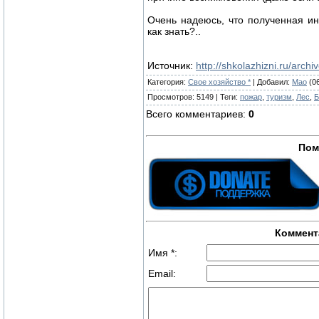
Очень надеюсь, что полученная ин
как знать?..
Источник
:
http://shkolazhizni.ru/archi
Категория
:
Свое хозяйство *
|
Добавил
:
Mao
(06
Просмотров
:
5149
|
Теги
:
пожар
,
туризм
,
Лес
,
Б
Всего комментариев
:
0
Пом
Коммент
Имя *:
Email: