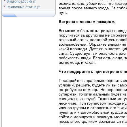
Видеоподборка
[7]
окончательно, убедитесь, что косте
Рекламные статьи
время после вашего ухода. За собой
[2]
путь.
Встреча с лесным пожаром.
Вы можете быть хоть трижды поряд
поручиться за других вы не сможете
открытый огонь, постарайтесь подо
возникновения. Обратите внимание н
какой площади. Дует ли в настоящи
сила. Существует ли опасность рас
поблизости люди. Если есть люди, т
им помощь и какая.
Что предпринять при встрече с п
Постарайтесь правильно оценить с
условий, решите, будете ли вы сам
потребуется помощь. Не переоценив
супермэн, то оптимальным будет и
специальных служб. Таковыми могут
лесничие. При групповом походе ну
членов группы и отправить его в к
пункт или к автомобильной трассе
сойти с маршрута и покинуть место
посыльного целиком возлагается на