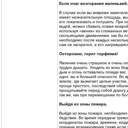
Если очаг возгорания маленький.
В случае если вы вовремя заметили
имеет незначительную площадь, вы
его локализовать и потушить. При 
водой, можно сбивать пламя мокро
используя «веник» из сломанных ве
скользящими движениями, как бы по
необходимо после каждых нескольки
сам не загорелся, а его нагревшаяс
Осторожно, горит торфяник!
Явление очень страшное и очень оп
трудно дышать. Уходить из зоны бе
дым и огонь оставались позади вас.
одно: вы в большой опасности. Во в
землю, где выжигает целые участки,
проще простого, последствия обычн
прощупывайте перед собой дорогу 
так же, как при перемещении по бол
Выйдя из зоны пожара.
Выйдя из зоны пожара, необходимо 
бедствии. Во время передачи трево
координатах пожара, времени, когд
причине возникновения (даже если 