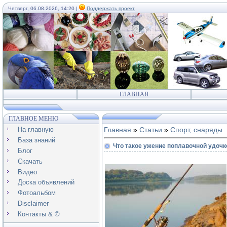
Четверг, 06.08.2026, 14:20 |
Поддержать проект
ГЛАВНАЯ
ГЛАВНОЕ МЕНЮ
На главную
Главная
»
Статьи
»
Спорт, снаряды
База знаний
Что такое ужение поплавочной удочк
Блог
Скачать
Видео
Доска объявлений
Фотоальбом
Disclaimer
Контакты & ©