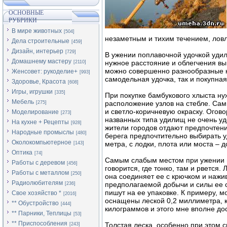
ОСНОВНЫЕ
РУБРИКИ
В мире животных
[504]
незаметным и тихим течением, ловл
Дела строительные
[459]
Дизайн, интерьер
[729]
В ужении поплавочной удочкой уди
Домашнему мастеру
нужное расстояние и облегчения в
[2110]
можно совершенно разнообразные к
Женсовет: рукоделие+
[993]
самодельная удочка, так и покупная
Здоровье, Красота
[608]
Игры, игрушки
[335]
При покупке бамбукового хлыста ну
Мебель
расположение узлов на стебле. Са
[275]
и светло-коричневую окраску. Огово
Моделирование
[273]
названных типа удилищ не очень уд
На кухне + Рецепты
[928]
жители городов отдают предпочтени
Народные промыслы
[480]
берега предпочтительно выбирать 
Околокомпьютерное
метра, с лодки, плота или моста – д
[143]
Оптика
[74]
Самым слабым местом при ужении н
Работы с деревом
[456]
говорится, где тонко, там и рвется.
Работы с металлом
[250]
она соединяет ее с крючком и нажи
Радиолюбителям
предполагаемой добычи и силы ее с
[236]
пишут на ее упаковке. К примеру, 
Свое хозяйство *
[2016]
оснащены леской 0,2 миллиметра, 
** Обустройство
[444]
килограммов и этого мне вполне до
** Парники, Теплицы
[53]
** Приспособления
Толстая леска, особенно при этом с
[243]