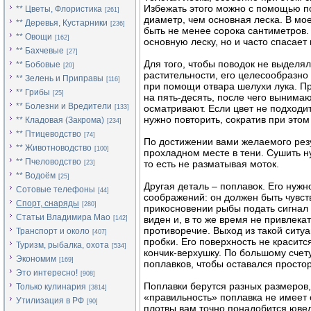
Избежать этого можно с помощью п
** Цветы, Флористика
[261]
диаметр, чем основная леска. В мо
** Деревья, Кустарники
[236]
быть не менее сорока сантиметров.
** Овощи
[162]
основную леску, но и часто спасает
** Бахчевые
[27]
Для того, чтобы поводок не выделя
** Бобовые
[20]
растительности, его целесообразно
** Зелень и Приправы
[116]
при помощи отвара шелухи лука. Пр
** Грибы
[25]
на пять-десять, после чего вынима
** Болезни и Вредители
осматривают. Если цвет не подходит
[133]
нужно повторить, сократив при этом
** Кладовая (Закрома)
[234]
** Птицеводство
[74]
По достижении вами желаемого резу
** Животноводство
[100]
прохладном месте в тени. Сушить ну
** Пчеловодство
то есть не разматывая моток.
[23]
** Водоём
[25]
Другая деталь – поплавок. Его нуж
Сотовые телефоны
[44]
соображений: он должен быть чувс
Спорт, снаряды
[280]
прикосновении рыбы подать сигнал
Статьи Владимира Мао
виден и, в то же время не привлека
[142]
противоречие. Выход из такой ситу
Транспорт и около
[407]
пробки. Его поверхность не краситс
Туризм, рыбалка, охота
[534]
кончик-верхушку. По большому счету
Экономим
[169]
поплавков, чтобы оставался просто
Это интересно!
[908]
Поплавки берутся разных размеров,
Только кулинария
[3814]
«правильность» поплавка не имеет 
Утилизация в РФ
[90]
плотвы вам точно понадобится ювел