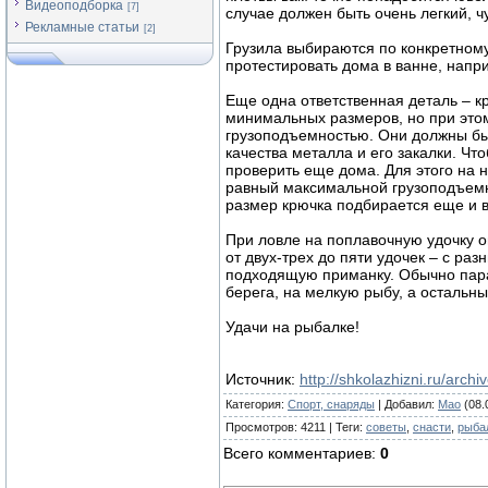
Видеоподборка
[7]
случае должен быть очень легкий, 
Рекламные статьи
[2]
Грузила выбираются по конкретному
протестировать дома в ванне, напр
Еще одна ответственная деталь – к
минимальных размеров, но при это
грузоподъемностью. Они должны быт
качества металла и его закалки. Чт
проверить еще дома. Для этого на 
равный максимальной грузоподъемн
размер крючка подбирается еще и в
При ловле на поплавочную удочку о
от двух-трех до пяти удочек – с р
подходящую приманку. Обычно пара 
берега, на мелкую рыбу, а остальн
Удачи на рыбалке!
Источник
:
http://shkolazhizni.ru/archi
Категория
:
Спорт, снаряды
|
Добавил
:
Mao
(08.
Просмотров
:
4211
|
Теги
:
советы
,
снасти
,
рыба
Всего комментариев
:
0