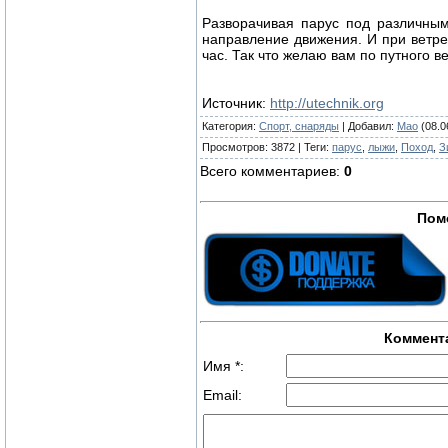
Разворачивая парус под различным
направление движения. И при ветре 
час. Так что желаю вам по путного 
Источник
:
http://utechnik.org
Категория
:
Спорт, снаряды
|
Добавил
:
Mao
(08.0
Просмотров
:
3872
|
Теги
:
парус
,
лыжи
,
Поход
,
З
Всего комментариев
:
0
Пом
Коммент
Имя *:
Email: