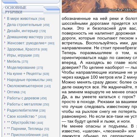
ОСНОВНЫЕ
РУБРИКИ
обозначенные на ней реки и болот
В мире животных
[504]
шоссейными дорогами придется хло
Дела строительные
[459]
лыжи. Это и безопасней для ва
Дизайн, интерьер
[729]
поверхность не налипнет дорожная 
Домашнему мастеру
дороги, которые посыпают песком и
[2110]
встретишь. Воспользуйтесь ими, д
Женсовет: рукоделие+
[993]
направлением. Не стоит пренебрегат
Здоровье, Красота
[608]
Теперь поразмышляем о том, к
Игры, игрушки
[335]
ориентироваться надо по самому сл
Мебель
вперед. А находясь во главе коло
[275]
доверия? По целине наоборот — лы
Моделирование
[273]
Чтобы направляющие излишне не уст
На кухне + Рецепты
[928]
через каждые 100 метров или 2 мину
Народные промыслы
[480]
Можно менять сразу двоих: более с
Околокомпьютерное
деле окажутся все. Не жадничайте,
[143]
на зимнем маршруте не менее опасе
Оптика
[74]
Да, а вы умеете кататься с горок
Работы с деревом
[456]
просто в походе. Рюкзаки за вашим
Работы с металлом
[250]
что лучше следовать известному п
Радиолюбителям
чтобы на рыхлом снегу не потерять
[236]
равномерно. Но если все-таки не уст
Свое хозяйство *
[2016]
— так будут целей и лыжи, и ноги.
** Обустройство
[444]
Не менее опасны и подъемы. В з
** Парники, Теплицы
[53]
известно, «шагом», «лесенкой» или
** Приспособления
движутся обычно по серпантину.
[243]