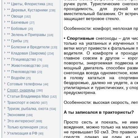
ручек руля. Туристические снего
** Цветы, Флористика
[261]
проходимость, для ручной кл
** Деревья, Кустарники
[236]
вместительный багажник. От встре
** Овощи
[162]
защищает ветровое стекло.
** Бахчевые
[27]
Особенности: комфорт, неплохая пр
** Бобовые
[20]
** Зелень и Приправы
[116]
•
Спортивные
снегоходы – для чис
** Грибы
[25]
только на укатанных и изученных 
** Болезни и Вредители
ветки могут привести к фатальным п
[133]
водителя. О комфорте и проходим
** Кладовая (Закрома)
[234]
главное совсем в другом – корот
** Птицеводство
[74]
повороты, энергоемкая подвеска 
** Животноводство
[100]
мощный двигатель способен разви
** Пчеловодство
снегохода всегда одноместное, ком
[23]
в голову кататься на спортив
** Водоём
[25]
бездорожью, далеко не уедете, а с
Сотовые телефоны
[44]
утилитарных и туристических, у сп
Спорт, снаряды
[280]
предусмотрена.
Статьи Владимира Мао
[142]
Особенности: высокая скорость, лег
Транспорт и около
[407]
Туризм, рыбалка, охота
[534]
А ты записался в трактористы?
Экономим
[169]
Это интересно!
Просто сесть и поехать, не име
[908]
вождения, можно только на маломо
Только кулинария
[3814]
не превышает 50 см3. Это правило
Утилизация в РФ
[90]
средств, однако ни один из «