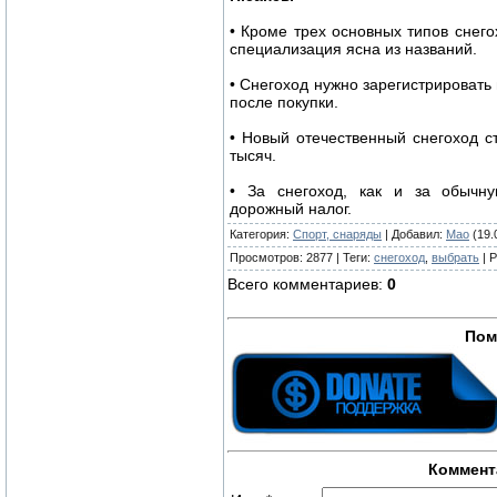
• Кроме трех основных типов снего
специализация ясна из названий.
• Снегоход нужно зарегистрировать 
после покупки.
• Новый отечественный снегоход с
тысяч.
• За снегоход, как и за обычну
дорожный налог.
Категория
:
Спорт, снаряды
|
Добавил
:
Mao
(19.
Просмотров
:
2877
|
Теги
:
снегоход
,
выбрать
|
Р
Всего комментариев
:
0
Пом
Коммент