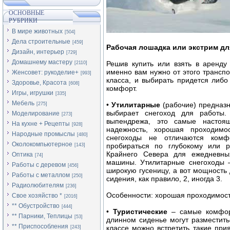
ОСНОВНЫЕ
РУБРИКИ
В мире животных
[504]
Дела строительные
[459]
Рабочая лошадка или экстрим дл
Дизайн, интерьер
[729]
Домашнему мастеру
Решив купить или взять в аренду 
[2110]
именно вам нужно от этого транспо
Женсовет: рукоделие+
[993]
класса, и выбирать придется либо
Здоровье, Красота
[608]
комфорт.
Игры, игрушки
[335]
Мебель
•
Утилитарные
(рабочие) предназна
[275]
выбирает снегоход для работы
Моделирование
[273]
выпендрежа, это самые настоя
На кухне + Рецепты
[928]
надежность, хорошая проходимо
Народные промыслы
[480]
снегоходы не отличаются комф
Околокомпьютерное
пробираться по глубокому или р
[143]
Крайнего Севера для ежедневны
Оптика
[74]
машины. Утилитарные снегоходы 
Работы с деревом
[456]
широкую гусеницу, а вот мощность 
Работы с металлом
[250]
сидения, как правило, 2, иногда 3.
Радиолюбителям
[236]
Особенности: хорошая проходимость
Свое хозяйство *
[2016]
** Обустройство
[444]
•
Туристические
– самые комфор
** Парники, Теплицы
[53]
длинном сиденье могут разместить
** Приспособления
классе можно встретить такие при
[243]