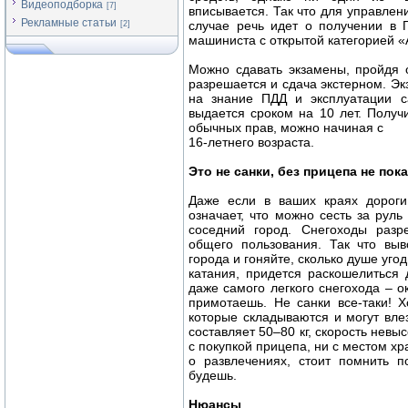
Видеоподборка
[7]
вписывается. Так что для управлен
Рекламные статьи
случае речь идет о получении в 
[2]
машиниста с открытой категорией «
Можно сдавать экзамены, пройдя о
разрешается и сдача экстерном. Экз
на знание ПДД и эксплуатации с
выдается сроком на 10 лет. Получи
обычных прав, можно начиная с
16-летнего возраста.
Это не санки, без прицепа не пок
Даже если в ваших краях дороги
означает, что можно сесть за руль
соседний город. Снегоходы разр
общего пользования. Так что выв
города и гоняйте, сколько душе уго
катания, придется раскошелиться
даже самого легкого снегохода – ок
примотаешь. Не санки все-таки! 
которые складываются и могут вле
составляет 50–80 кг, скорость невы
с покупкой прицепа, ни с местом хр
о развлечениях, стоит помнить п
будешь.
Нюансы