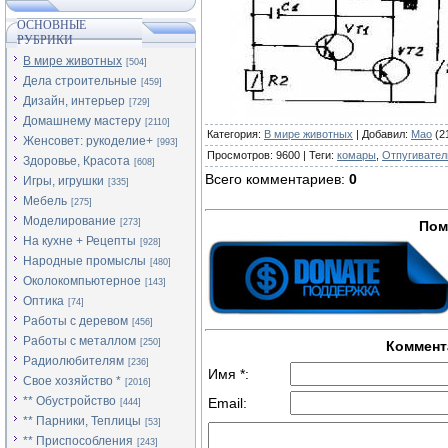
ОСНОВНЫЕ
РУБРИКИ
В мире животных
[504]
Дела строительные
[459]
Дизайн, интерьер
[729]
Домашнему мастеру
[2110]
Категория
:
В мире животных
|
Добавил
:
Mao
(21
Женсовет: рукоделие+
[993]
Просмотров
:
9600
|
Теги
:
комары
,
Отпугивател
Здоровье, Красота
[608]
Всего комментариев
:
0
Игры, игрушки
[335]
Мебель
[275]
Моделирование
[273]
Пом
На кухне + Рецепты
[928]
Народные промыслы
[480]
Околокомпьютерное
[143]
Оптика
[74]
Работы с деревом
[456]
Работы с металлом
[250]
Коммент
Радиолюбителям
[236]
Имя *:
Свое хозяйство *
[2016]
** Обустройство
Email:
[444]
** Парники, Теплицы
[53]
** Приспособления
[243]