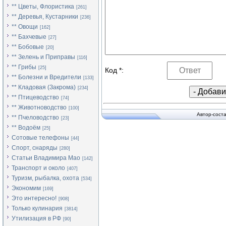
** Цветы, Флористика
[261]
** Деревья, Кустарники
[236]
** Овощи
[162]
** Бахчевые
[27]
** Бобовые
[20]
** Зелень и Приправы
[116]
** Грибы
[25]
Код *:
** Болезни и Вредители
[133]
** Кладовая (Закрома)
[234]
** Птицеводство
[74]
** Животноводство
[100]
Автор-сост
** Пчеловодство
[23]
** Водоём
[25]
Сотовые телефоны
[44]
Спорт, снаряды
[280]
Статьи Владимира Мао
[142]
Транспорт и около
[407]
Туризм, рыбалка, охота
[534]
Экономим
[169]
Это интересно!
[908]
Только кулинария
[3814]
Утилизация в РФ
[90]