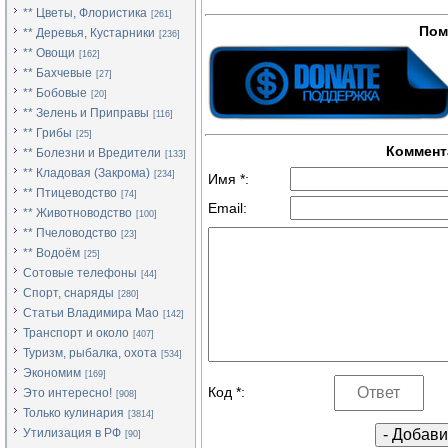
** Цветы, Флористика
[261]
Пом
** Деревья, Кустарники
[236]
** Овощи
[162]
** Бахчевые
[27]
** Бобовые
[20]
** Зелень и Приправы
[116]
** Грибы
[25]
Коммент
** Болезни и Вредители
[133]
** Кладовая (Закрома)
[234]
Имя *:
** Птицеводство
[74]
Email:
** Животноводство
[100]
** Пчеловодство
[23]
** Водоём
[25]
Сотовые телефоны
[44]
Спорт, снаряды
[280]
Статьи Владимира Мао
[142]
Транспорт и около
[407]
Туризм, рыбалка, охота
[534]
Экономим
[169]
Код *:
Это интересно!
[908]
Только кулинария
[3814]
Утилизация в РФ
[90]