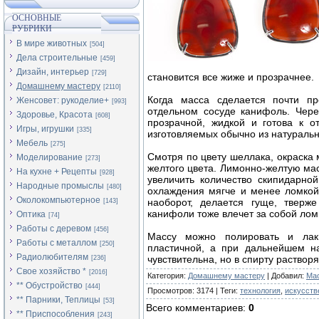
ОСНОВНЫЕ
РУБРИКИ
В мире животных
[504]
Дела строительные
[459]
Дизайн, интерьер
[729]
становится все жиже и прозрачнее.
Домашнему мастеру
[2110]
Когда масса сделается почти пр
Женсовет: рукоделие+
[993]
отдельном сосуде канифоль. Чере
Здоровье, Красота
[608]
прозрачной, жидкой и готова к о
Игры, игрушки
[335]
изготовляемых обычно из натуральн
Мебель
[275]
Смотря по цвету шеллака, окраска 
Моделирование
[273]
желтого цвета. Лимонно-желтую ма
На кухне + Рецепты
[928]
увеличить количество скипидарно
Народные промыслы
[480]
охлаждения мягче и менее ломкой
Околокомпьютерное
наоборот, делается гуще, тверж
[143]
канифоли тоже влечет за собой лом
Оптика
[74]
Работы с деревом
[456]
Массу можно полировать и лаки
Работы с металлом
[250]
пластичной, а при дальнейшем на
Радиолюбителям
чувствительна, но в спирту растворя
[236]
Свое хозяйство *
[2016]
Категория
:
Домашнему мастеру
|
Добавил
:
Ma
** Обустройство
[444]
Просмотров
:
3174
|
Теги
:
технология
,
искусств
** Парники, Теплицы
[53]
Всего комментариев
:
0
** Приспособления
[243]