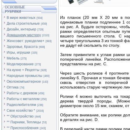
ОСНОВНЫЕ
РУБРИКИ
Из планок (20 мм X 20 мм в попе
В мире животных
[504]
одинаковые планки подлиннее 1 со
Дела строительные
[459]
на рис. А. Будьте осторож­ны, что
Дизайн, интерьер
[729]
рамки определяется опытным путе
Домашнему мастеру
вашего пись­менного стола. С н
[2110]
четыре тре­угольника 3 из тонкой ф
Женсовет: рукоделие+
[993]
не дадут ей скользить по столу.
Здоровье, Красота
[608]
Игры, игрушки
[335]
Затем привинтите к углам рамки ш
Мебель
поперечной линейки. Рас­положени
[275]
представлены на рис. С.
Моделирование
[273]
На кухне + Рецепты
[928]
Через шесть роликов 4 протяните
Народные промыслы
[480]
линейку 6. Прочная и тонкая бечевк
Околокомпьютерное
сквозь отверстия в поперечной
[143]
использовать старую чертежную лине
Оптика
[74]
Работы с деревом
[456]
Ролики 4 можно выточить на то­ка
Работы с металлом
[250]
дерева твердой породы. (Можн
Радиолюбителям
диаметром около 15 мм, скажем, от 
[236]
Свое хозяйство *
[2016]
Обратите внимание, как ролики дол
** Обустройство
[444]
в деталях на рис. D.
** Парники, Теплицы
[53]
** Приспособления
В передней части рамки ролики при
[243]