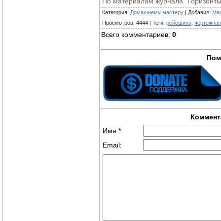
По материалам журнала "Горизонты 
Категория
:
Домашнему мастеру
|
Добавил
:
Ma
Просмотров
:
4444
|
Теги
:
рейсшина
,
чертежная
Всего комментариев
:
0
Пом
Коммент
Имя *:
Email: