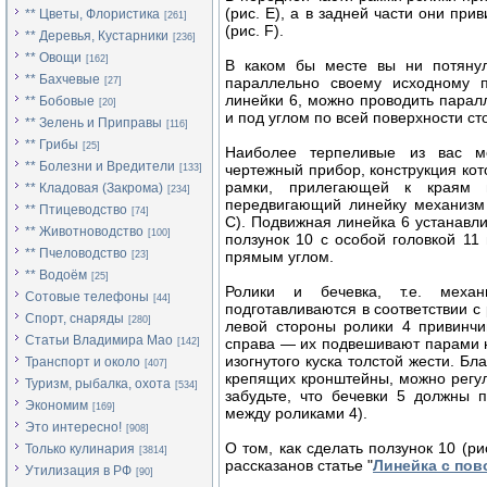
(рис. Е), а в задней части они при
** Цветы, Флористика
[261]
(рис. F).
** Деревья, Кустарники
[236]
** Овощи
[162]
В каком бы месте вы ни потянули
** Бахчевые
параллельно своему исходному п
[27]
линейки 6, можно проводить парал
** Бобовые
[20]
и под углом по всей поверхности ст
** Зелень и Приправы
[116]
** Грибы
[25]
Наиболее терпеливые из вас мо
** Болезни и Вредители
чертежный прибор, конструкция ко­т
[133]
рамки, прилегающей к краям п
** Кладовая (Закрома)
[234]
передвигающий ли­нейку механизм
** Птицеводство
[74]
С). Подвиж­ная линейка 6 устанавл
** Животноводство
[100]
ползунок 10 с особой головкой 1
** Пчеловодство
прямым углом.
[23]
** Водоём
[25]
Ролики и бечевка, т.е. меха
Сотовые телефоны
[44]
подготавливаются в соответствии с 
Спорт, снаряды
[280]
левой стороны ролики 4 привинчив
Статьи Владимира Мао
справа — их подве­шивают парами 
[142]
изогнутого куска толстой жести. Б
Транспорт и около
[407]
крепящих кронштейны, можно регу­л
Туризм, рыбалка, охота
[534]
забудьте, что бечевки 5 должны 
Экономим
[169]
между роликами 4).
Это интересно!
[908]
О том, как сделать ползунок 10 (ри
Только кулинария
[3814]
рассказанов статье "
Линейка с пов
Утилизация в РФ
[90]