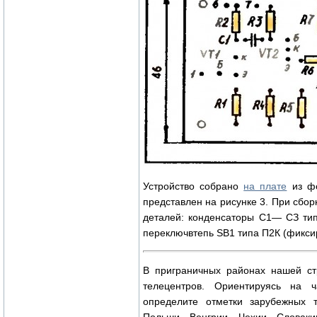
Устройство собрано
на плате
из фо
представлен на рисунке 3. При сбо
деталей: конденсаторы С1— СЗ ти
пе
реключвтепь SB1 типа П2К (фикси
В приграничных районах нашей с
телецентров. Ориентируясь на 
определите отметки зарубежных 