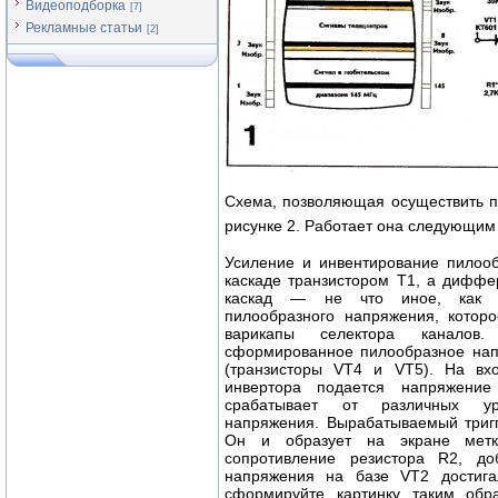
Видеоподборка
[7]
Рекламные статьи
[2]
Схема, позволяющая осуществить п
рисунке 2. Работает она следующим
Усиление и инвентирование пилоо
каскаде транзистором Т1, а диффе
каскад — не что иное, как по
пилообразного напряжения, котор
варикапы селектора каналов
сформированное пилообразное нап
(транзисторы VT4 и VT5). На вх
инвертора подается напряжение
срабатывает от различных ур
напряжения. Вырабатываемый тригг
Он и образует на экране метку
сопротивление резистора R2, до
напряжения на базе VT2 достига
сформируйте картинку таким обр