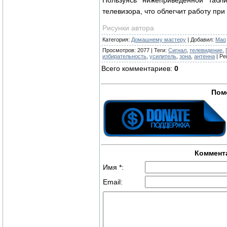
Пользуясь нижеприведенной табл
телевизора, что облегчит работу при
Рисунки автора
Категория
:
Домашнему мастеру
|
Добавил
:
Mao
Просмотров
:
2077
|
Теги
:
Сигнал
,
телевидение
,
избирательность
,
усилитель
,
зона
,
антенна
|
Ре
Всего комментариев
:
0
Пом
Коммент
Имя *:
Email: