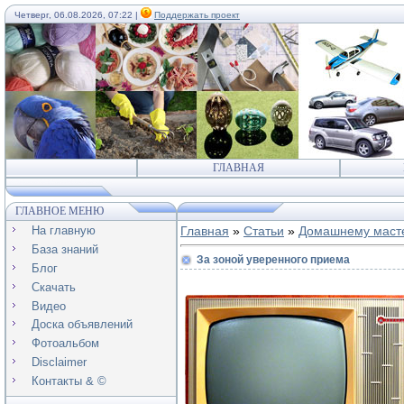
Четверг, 06.08.2026, 07:22 |
Поддержать проект
ГЛАВНАЯ
ГЛАВНОЕ МЕНЮ
На главную
Главная
»
Статьи
»
Домашнему маст
База знаний
За зоной уверенного приема
Блог
Скачать
Видео
Доска объявлений
Фотоальбом
Disclaimer
Контакты & ©