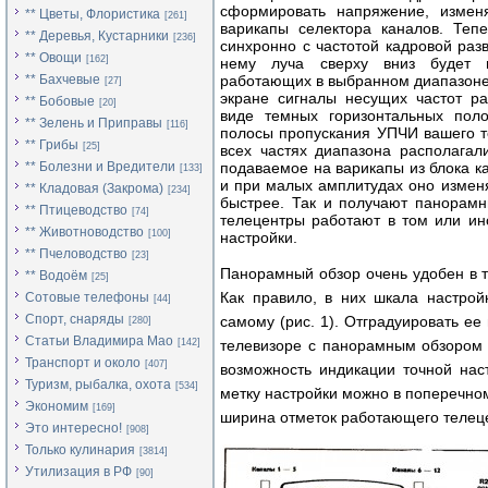
сформировать напряжение, изме
** Цветы, Флористика
[261]
варикапы селектора каналов. Тепе
** Деревья, Кустарники
[236]
синхронно с частотой кадровой раз
** Овощи
[162]
нему луча сверху вниз будет п
** Бахчевые
работающих в выбранном диапазоне
[27]
экране сигналы несущих частот р
** Бобовые
[20]
виде темных горизонтальных поло
** Зелень и Приправы
[116]
полосы пропускания УПЧИ вашего те
** Грибы
[25]
всех частях диапазона располагал
** Болезни и Вредители
подаваемое на варикапы из блока к
[133]
и при малых амплитудах оно измен
** Кладовая (Закрома)
[234]
быстрее. Так и получают панорамны
** Птицеводство
[74]
телецентры работают в том или ин
** Животноводство
[100]
настройки.
** Пчеловодство
[23]
Панорамный обзор очень удобен в 
** Водоём
[25]
Как правило, в них шкала настройк
Сотовые телефоны
[44]
Спорт, снаряды
самому (рис. 1). Отградуировать е
[280]
Статьи Владимира Мао
[142]
телевизоре с панорамным обзором 
Транспорт и около
[407]
возможность индикации точной наст
Туризм, рыбалка, охота
[534]
метку настройки можно в поперечно
Экономим
[169]
ширина отметок работающего телец
Это интересно!
[908]
Только кулинария
[3814]
Утилизация в РФ
[90]