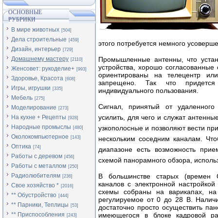
ОСНОВНЫЕ
РУБРИКИ
В мире животных
[504]
Дела строительные
[459]
этого потребуется немного усоверше
Дизайн, интерьер
[729]
Домашнему мастеру
Промышленные антенны, что уста
[2110]
устройства, хорошо согласованные 
Женсовет: рукоделие+
[993]
ориентированы на телецентр ил
Здоровье, Красота
[608]
запрещено. Так что придется
Игры, игрушки
[335]
индивидуального пользования.
Мебель
[275]
Сигнал, принятый от удаленного
Моделирование
[273]
усилить, для чего и служат антенн
На кухне + Рецепты
[928]
Народные промыслы
узкополосные и позволяют вести пр
[480]
Околокомпьютерное
[143]
нескольким соседним каналам. Что
Оптика
[74]
диапазоне есть возможность прие
Работы с деревом
[456]
схемой панорамного обзора, использ
Работы с металлом
[250]
Радиолюбителям
В большинстве старых (времен 
[236]
каналов с электронной настройкой
Свое хозяйство *
[2016]
схемы собраны на варикапах, на
** Обустройство
[444]
регулируемое от 0 до 28 В. Наличи
** Парники, Теплицы
[53]
достаточно просто осуществить па
** Приспособления
имеющегося в блоке кадровой ра
[243]