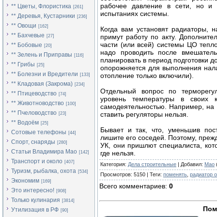
рабочее давление в сети, но и т
** Цветы, Флористика
[261]
испытаниях системы.
** Деревья, Кустарники
[236]
** Овощи
[162]
Когда вам установят радиаторы, н
** Бахчевые
примут работу по акту. Дополните
[27]
части (или всей) системы ЦО тепл
** Бобовые
[20]
надо проводить после вмешатель
** Зелень и Приправы
[116]
планировать в период подготовки до
** Грибы
[25]
опорожняется для выполнения налад
** Болезни и Вредители
отопление только включили).
[133]
** Кладовая (Закрома)
[234]
Отдельный вопрос по терморегул
** Птицеводство
[74]
уровень температуры в своих к
** Животноводство
[100]
самодеятельностью. Например, на с
** Пчеловодство
ставить регуляторы нельзя.
[23]
** Водоём
[25]
Бывает и так, что, уменьшив пос
Сотовые телефоны
[44]
лишите его соседей. Поэтому, прежд
Спорт, снаряды
[280]
УК, они пришлют специалиста, кото
Статьи Владимира Мао
где нельзя.
[142]
Транспорт и около
[407]
Категория
:
Дела строительные
|
Добавил
:
Mao
Туризм, рыбалка, охота
[534]
Просмотров
:
5150
|
Теги
:
поменять
,
радиатор 
Экономим
[169]
Всего комментариев
:
0
Это интересно!
[908]
Только кулинария
[3814]
Пом
Утилизация в РФ
[90]