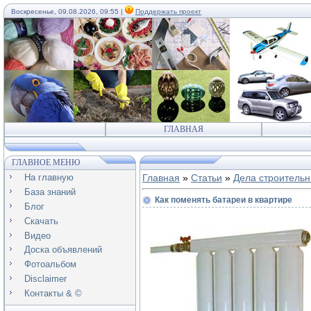
Воскресенье, 09.08.2026, 09:55 |
Поддержать проект
ГЛАВНАЯ
ГЛАВНОЕ МЕНЮ
На главную
Главная
»
Статьи
»
Дела строитель
База знаний
Как поменять батареи в квартире
Блог
Скачать
Видео
Доска объявлений
Фотоальбом
Disclaimer
Контакты & ©