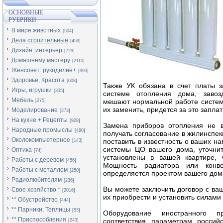
ОСНОВНЫЕ
РУБРИКИ
В мире животных
[504]
Дела строительные
[459]
Дизайн, интерьер
[729]
Домашнему мастеру
[2110]
Женсовет: рукоделие+
[993]
Здоровье, Красота
[608]
Также УК обязана в счет платы з
Игры, игрушки
[335]
системе отопления дома, завоз
Мебель
мешают нормальной работе систем
[275]
их заменить, придется за это заплат
Моделирование
[273]
На кухне + Рецепты
[928]
Замена приборов отопления не в
Народные промыслы
[480]
получать согласование в жилинспек
Околокомпьютерное
поставить в известность о ваших н
[143]
системы ЦО вашего дома, уточнит
Оптика
[74]
установлены в вашей квартире, 
Работы с деревом
[456]
Мощность радиатора или конве
Работы с металлом
[250]
определяется проектом вашего дом
Радиолюбителям
[236]
Вы можете заключить договор с ва
Свое хозяйство *
[2016]
их приобрести и установить силами
** Обустройство
[444]
** Парники, Теплицы
[53]
Оборудование иностранного п
** Приспособления
соответствия параметрам россий
[243]