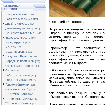
ОСНОВНЫЕ
РУБРИКИ
В мире животных
[504]
Дела строительные
[459]
и внешний вид строения.
Дизайн, интерьер
[729]
Домашнему мастеру
На рынке вы найдете традиционны
[2110]
шифер и оцинковку, но есть там и
Женсовет: рукоделие+
[993]
металлочерепица, и те, кото
Здоровье, Красота
[608]
еврошифер. Так что можно сделать 
Игры, игрушки
[335]
Мебель
Еврошифер – это волнистые ли
[275]
целлюлозы или стекловолокна, пр
Моделирование
[273]
цвета. Он надежен, безопасен, пок
На кухне + Рецепты
[928]
еврошифер не «шумит», не то, чт
Народные промыслы
[480]
пропитка может выцвести.
Околокомпьютерное
[143]
В России наиболее известная марк
Оптика
[74]
производят во Франции, Бельгии и
Работы с деревом
[456]
марки ондулина, такие как Bituwell
Работы с металлом
[250]
Продавцы обычно не вдаются в таки
Радиолюбителям
общим названием ондулин.
[236]
Свое хозяйство *
[2016]
Как правильно покрыть крышу 
** Обустройство
[444]
обыкновенный шифер. Специальных 
** Парники, Теплицы
[53]
** Приспособления
Покрывать крышу ондулином мож
[243]