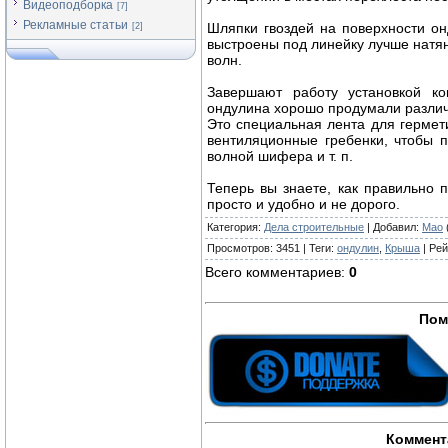
Видеоподборка
[7]
Рекламные статьи
Шляпки гвоздей на поверхности о
[2]
выстроены под линейку лучше натяну
волн.
Завершают работу установкой кон
ондулина хорошо продумали разли
Это специальная лента для гермет
вентиляционные гребенки, чтобы 
волной шифера и т. п.
Теперь вы знаете, как правильно 
просто и удобно и не дорого.
Категория
:
Дела строительные
|
Добавил
:
Mao
Просмотров
:
3451
|
Теги
:
ондулин
,
Крыша
|
Рей
Всего комментариев
:
0
Пом
Коммент