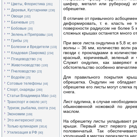
шифер, металл или рубероид) ил
** Цветы, Флористика
[261]
обрешетке.
** Деревья, Кустарники
[236]
** Овощи
[162]
В отличие от привычного асбоцеме
** Бахчевые
деформировать, т. е. класть не 
[27]
поверхности радиусом не более 5 м
** Бобовые
[20]
сложных крышах останется много от
** Зелень и Приправы
[116]
** Грибы
[25]
При весе листа ондулина в 5,8 кг, 
** Болезни и Вредители
волны – 36 мм, количество волн ра
[133]
гвозди с прокладками в количеств
** Кладовая (Закрома)
[234]
красный, коричневый, зеленый и 
** Птицеводство
[74]
Служит ондулин, как заверяют е
** Животноводство
[100]
обстоятельство особенно впечатляе
** Пчеловодство
[23]
Для правильного покрытия крыш
** Водоём
[25]
обрешетка. Ондулин не обладает
Сотовые телефоны
[44]
обрешетке его листы могут слегка п
Спорт, снаряды
[280]
снега.
Статьи Владимира Мао
[142]
Лист одулина, в случае необходимос
Транспорт и около
[407]
обыкновенной ножовкой по дере
Туризм, рыбалка, охота
[534]
маслом.
Экономим
[169]
Это интересно!
На обрешетку листы укладывают ря
[908]
крыши. Первый лист первого ряд
Только кулинария
[3814]
половинчатый. Так обеспечивает
Утилизация в РФ
[90]
утолщений в местах перехлеста нес