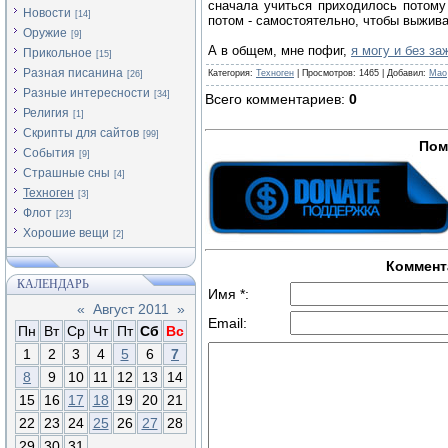
сначала учиться приходилось потому 
Новости
[14]
потом - самостоятельно, чтобы выжива
Оружие
[9]
А в общем, мне пофиг,
я могу и без за
Прикольное
[15]
Разная писанина
Категория
:
Техноген
|
Просмотров
:
1465
|
Добавил
:
Mao
[26]
Разные интересности
[34]
Всего комментариев
:
0
Религия
[1]
Скрипты для сайтов
[99]
Пом
События
[9]
Страшные сны
[4]
Техноген
[3]
Флот
[23]
Хорошие вещи
[2]
Коммент
КАЛЕНДАРЬ
Имя *:
«
Август 2011
»
Email:
Пн
Вт
Ср
Чт
Пт
Сб
Вс
1
2
3
4
5
6
7
8
9
10
11
12
13
14
15
16
17
18
19
20
21
22
23
24
25
26
27
28
29
30
31