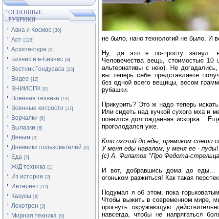
ОСНОВНЫЕ
РУБРИКИ
Авиа и Космос
[30]
не было, нано технологий не было. И в
Арт
[123]
Архитектура
[0]
Ну, да это я по-просту загнул: 
Бизнес и е-Бизнес
Человечества вещь, стоимостью 10 ц
[8]
альтернативы с нею). Не догадались,
Вестник Гондураса
[23]
вы теперь себе представляете полу
Видео
[12]
без одной всего вещицы, весом грам
ВНИИСПК
рубашки.
[0]
Военная техника
[13]
Прикурить? Это ж надо теперь искать
Военные хитрости
[17]
Или сидеть над кучкой сухого мха и м
Ворчалки
появится долгожданная искорка... Ещ
[6]
проголодался уже.
Вылазки
[6]
Деньги
[2]
Кто охочий до еды, прямиком спеши 
Дневники пользователей
У меня еды навалом, у меня ее - пуды!
[0]
(с) А. Филатов "Про Федота-стрельца
Еда
[7]
Ж/Д техника
[1]
И вот, добравшись дома до еды... 
Из истории
огоньком разжиться! Как такая перспе
[2]
Интернет
[12]
Подумал я об этом, пока горьковаты
Казусы
[8]
Чтобы выжить в современном мире, м
Лохотрон
прогнуть окружающую действительно
[3]
навсегда, чтобы не напрягаться бо
Мирная техника
[0]