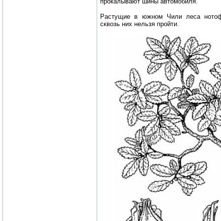
прокалывают шины автомобиля.
Растущие в южном Чили леса нотофа
сквозь них нельзя пройти.