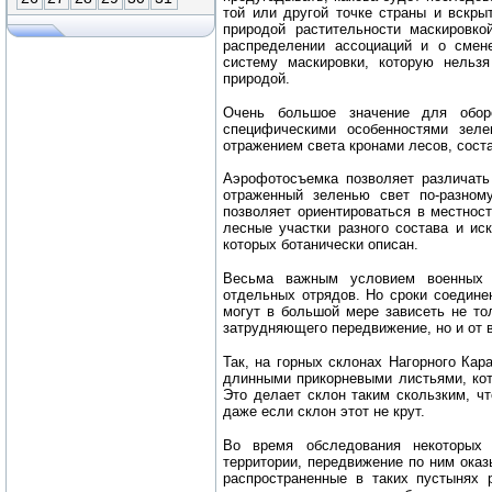
той или другой точке страны и вскры
природой растительности маскировко
распределении ассоциаций и о смен
систему маскировки, которую нельз
природой.
Очень большое значение для обор
специфическими особенностями зел
отражением света кронами лесов, сост
Аэрофотосъемка позволяет различать
отраженный зеленью свет по-разном
позволяет ориентироваться в местност
лесные участки разного состава и ис
которых ботанически описан.
Весьма важным условием военных о
отдельных отрядов. Но сроки соединен
могут в большой мере зависеть не то
затрудняющего передвижение, но и от 
Так, на горных склонах Нагорного Кар
длинными прикорневыми листьями, кот
Это делает склон таким скользким, чт
даже если склон этот не крут.
Во время обследования некоторых 
территории, передвижение по ним оказ
распространенные в таких пустынях