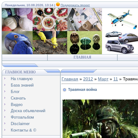
Понедельник, 10.08.2026, 13:14 |
Поддержать проект
ГЛАВНАЯ
ГЛАВНОЕ МЕНЮ
На главную
Главная
»
2012
»
Март
»
11
» Травян
База знаний
Травяная война
Блог
Скачать
Видео
Доска объявлений
Фотоальбом
Disclaimer
Контакты & ©