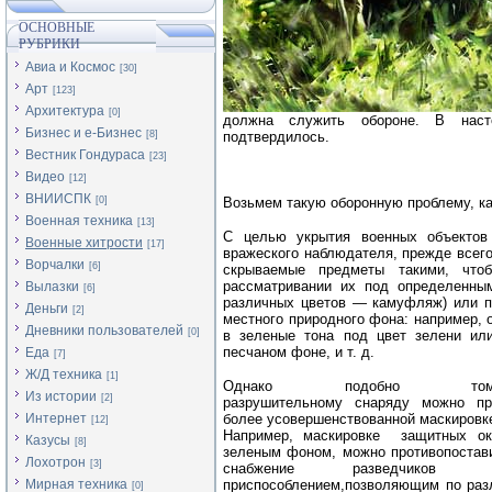
ОСНОВНЫЕ
РУБРИКИ
Авиа и Космос
[30]
Арт
[123]
Архитектура
[0]
должна служить обороне. В нас
Бизнес и е-Бизнес
[8]
подтвердилось.
Вестник Гондураса
[23]
Видео
[12]
ВНИИСПК
[0]
Возьмем такую оборонную проблему, ка
Военная техника
[13]
С целью укрытия военных объектов
Военные хитрости
[17]
вражеского наблюдателя, прежде всего
Ворчалки
[6]
скрываемые предметы такими, что
рассматривании их под определенны
Вылазки
[6]
различных цветов — камуфляж) или п
Деньги
[2]
местного природного фона: например,
Дневники пользователей
[0]
в зеленые тона под цвет зелени ил
песчаном фоне, и т. д.
Еда
[7]
Ж/Д техника
[1]
Однако подобно т
Из истории
[2]
разрушительному снаряду можно пр
Интернет
более усовершенствованной маскировк
[12]
Например, маскировке защитных о
Казусы
[8]
зеленым фоном, можно противопостави
Лохотрон
[3]
снабжение разведчиков б
Мирная техника
приспособлением,позволяющим по раз
[0]