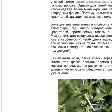
употребляются
растительные краски
: 
гораздо дороже. Однако для целей ма
чтобы одежда бойца была окрашена ра
природным фоном. Поэтому большое з
красителей, дающих возможность полу
Большое значение имеет и стойкость к
атмосфере, где много ультрафиоле
красителей, применяемых теперь в 
Между тем, для воздушных шаров-зонд
юге в особенности) необходима ткань
армии вообще нужна такая окраска 
отошению к свету, но и по отношению 
под дождем).
Как показал опыт, такие краски гора
знаменитая краска прежних времен (
марена, получаемая из растения того 
древних могил можно обнаружить прис
уже сгнили.