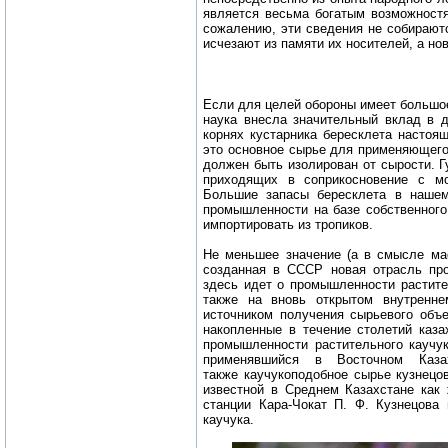
является весьма богатым возможност
сожалению, эти сведения не собирают
исчезают из памяти их носителей, а н
Если для целей обороны имеет большое
наука внесла значительный вклад в 
корнях кустарника бересклета настоя
это основное сырье для применяющего
должен быть изолирован от сырости. Г
приходящих в соприкосновение с мо
Большие запасы бересклета в наше
промышленности на базе собственного 
импортировать из тропиков.
Не меньшее значение (а в смысле ма
созданная в СССР новая отрасль пр
здесь идет о промышленности растител
также на вновь открытом внутренн
источником получения сырьевого объ
накопленные в течение столетий каз
промышленности растительного каучук
применявшийся в Восточном Каза
также каучукоподобное сырье кузнецо
известной в Среднем Казахстане как
станции Кара-Чокат П. Ф. Кузнецова 
каучука.