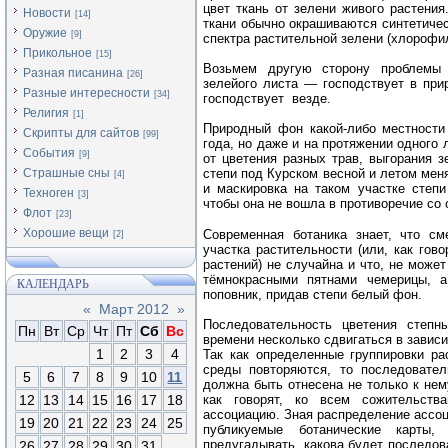
цвет ткань от зелени живого растения
Новости
[14]
ткани обычно окрашиваются синтетичес
Оружие
[9]
спектра растительной зелени (хлорофи
Прикольное
[15]
Возьмем другую сторону проблемы 
Разная писанина
[26]
зелейого листа — господствует в прир
Разные интересности
[34]
господствует везде.
Религия
[1]
Природный фон какой-либо местности
Скрипты для сайтов
[99]
года, но даже и на протяжении одного 
События
[9]
от цветения разных трав, выгорания з
Страшные сны
степи под Курском весной и летом меня
[4]
и маскировка на таком участке степ
Техноген
[3]
чтобы она не вошла в противоречие со 
Флот
[23]
Хорошие вещи
Современная ботаника знает, что см
[2]
участка растительности (или, как гов
растений) не случайна и что, не може
тёмнокрасными пятнами чемерицы, 
КАЛЕНДАРЬ
поповник, придав степи белый фон.
«
Март 2012
»
Последовательность цветения степ
Пн
Вт
Ср
Чт
Пт
Сб
Вс
времени несколько сдвигаться в зависи
1
2
3
4
Так как определенные группировки р
среды повторяются, то последовател
5
6
7
8
9
10
11
должна быть отнесена не только к нему
12
13
14
15
16
17
18
как говорят, ко всем сожительст
ассоциацию. Зная распределение ассоци
19
20
21
22
23
24
25
публикуемые ботанические карты,
предугадывать, какова будет последов
26
27
28
29
30
31