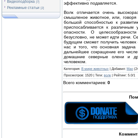
Видеоподборка
[7]
эффективно подавляется.
Рекламные статьи
[2]
Волк отличается очень высокора
смышленое животное, или, говоря
большой способностью к развити
приспосабливается к различным 
опасности. О целесообразност
безусловно, не может идти речи. С
будущем сможет получить человек о
нас и того, что основная задач
дальнейшее сокращение его численн
домашние северные олени и дру
человеком.
Категория
:
В мире животных
|
Добавил
:
Mao
(2
Просмотров
:
1520
|
Теги
:
волк
|
Рейтинг
:
5.0
/
1
Всего комментариев
:
0
Пом
Коммент