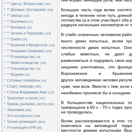
они играют меньшую роль, чем лиси
** Цветы, Флористика
[261]
Большую часть года волки охотят
** Деревья, Кустарники
[236]
иногда в течение ночи путь длино
** Овощи
[162]
потомства (а в этом участвуют оба 
** Бахчевые
[27]
радиусе нескольких километров от л
** Бобовые
[20]
** Зелень и Приправы
[116]
В слабо освоенных человеком район
** Грибы
[25]
много диких копытных, волки пр
** Болезни и Вредители
[133]
численности диких копытных. Он
** Кладовая (Закрома)
[234]
слабых животных, не дают ди
** Птицеводство
[74]
размножиться и подорвать свою кор
** Животноводство
[100]
хищники уничтожены, эти функци
** Пчеловодство
[23]
Воронежском и Крымском з
** Водоём
[25]
других заповедниках человек регул
Сотовые телефоны
[44]
хуже, чем волк. Вместе с тем, если
Спорт, снаряды
[280]
Статьи Владимира Мао
неизбежно проникли бы в соседние 
[142]
Транспорт и около
[407]
В большинстве национальных 
Туризм, рыбалка, охота
[534]
прекращена в 60-х - 70-х годах про
Экономим
[169]
не проводилась.
Это интересно!
[908]
Волки рассматриваются в этих ст
Только кулинария
[3814]
комплекса на заповедной терр
Утилизация в РФ
[90]
местности дикими копытными. Вых