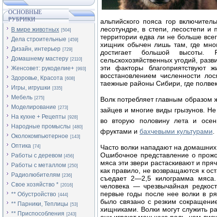
ОСНОВНЫЕ
РУБРИКИ
альпийского пояса гор включител
лесотундре, в степи, лесостепи и 
В мире животных
[504]
территории едва ли не больше всег
Дела строительные
[459]
хищник обычен лишь там, где мно
Дизайн, интерьер
[729]
достигает большой высоты. Р
Домашнему мастеру
сельскохозяйственных угодий, разв
[2110]
эти факторы благоприятствуют ж
Женсовет: рукоделие+
[993]
восстановлением численности лос
Здоровье, Красота
[608]
таежные районы Сибири, где полвек
Игры, игрушки
[335]
Мебель
[275]
Волк потребляет главным образом ж
Моделирование
[273]
зайцев и многие виды грызунов. Н
На кухне + Рецепты
[928]
во вторую половину лета и осен
Народные промыслы
[480]
фруктами и
бахчевыми культурами
.
Околокомпьютерное
[143]
Оптика
Часто волки нападают на домашних 
[74]
Ошибочное представление о прожор
Работы с деревом
[456]
мяса эти звери растаскивают и пряч
Работы с металлом
[250]
как правило, не возвращаются к ост
Радиолюбителям
[236]
съедает 2—2,5 килограмма мяса.
Свое хозяйство *
человека — чрезвычайная редкост
[2016]
первые годы после нее волки в р
** Обустройство
[444]
было связано с резким сокращени
** Парники, Теплицы
[53]
хищниками. Волки могут служить р
** Приспособления
[243]