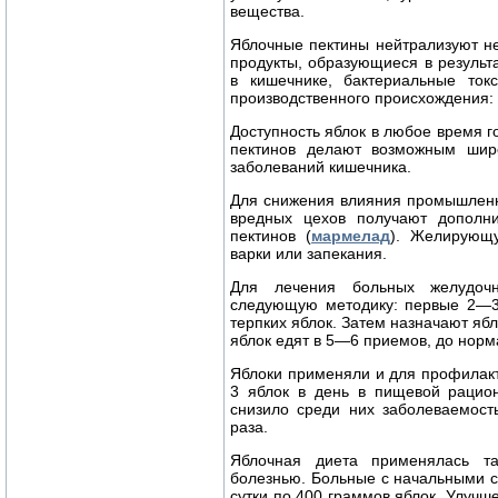
вещества.
Яблочные пектины нейтрализуют не
продукты, образующиеся в резуль
в кишечнике, бактериальные ток
производственного происхождения: с
Доступность яблок в любое время 
пектинов делают возможным шир
заболеваний кишечника.
Для снижения влияния промышленн
вредных цехов получают дополн
пектинов (
мармелад
). Желирующу
варки или запекания.
Для лечения больных желудочн
следующую методику: первые 2—3 
терпких яблок. Затем назначают ябл
яблок едят в 5—6 приемов, до норм
Яблоки применяли и для профилак
3 яблок в день в пищевой рацион
снизило среди них заболеваемост
раза.
Яблочная диета применялась та
болезнью. Больные с начальными с
сутки по 400 граммов яблок. Улучш