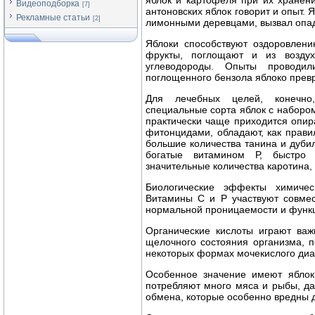
Видеоподборка
[7]
антоновских яблок говорит и опыт. 
Рекламные статьи
[2]
лимонными деревцами, вызвал опад
Яблоки способствуют оздоровлени
фрукты, поглощают и из воздух
углеводороды. Опыты проводил
поглощенного бензола яблоко превр
Для лечебных целей, конечно
специальные сорта яблок с наборо
практически чаще приходится опира
фитонцидами, обладают, как прав
большие количества танина и дуби
богатые витамином Р, быстро
значительные количества каротина,
Биологические эффекты химичес
Витамины С и Р участвуют совмес
нормальной проницаемости и функц
Органические кислоты играют важ
щелочного состояния организма, 
некоторых формах мочекислого диат
Особенное значение имеют яблок
потребляют много мяса и рыбы, д
обмена, которые особенно вредны д