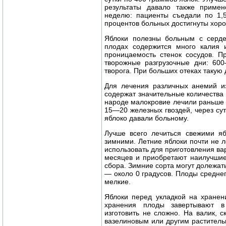
результаты давало также примен
неделю: пациенты съедали по 1,
процентов больных достигнуты хоро
Яблоки полезны больным с сердеч
плодах содержится много калия и
проницаемость стенок сосудов. П
творожные разгрузочные дни: 60
творога. При больших отеках такую
Для лечения различных анемий из
содержат значительные количества 
народе малокровие лечили раньше 
15—20 железных гвоздей, через су
яблоко давали больному.
Лучше всего лечиться свежими я
зимними. Летние яблоки почти не 
использовать для приготовления вар
месяцев и приобретают наилучшие
сбора. Зимние сорта могут долежат
— около 0 градусов. Плоды средне
мелкие.
Яблоки перед укладкой на хранен
хранения плоды завертывают 
изготовить не сложно. На валик, 
вазелиновым или другим растител