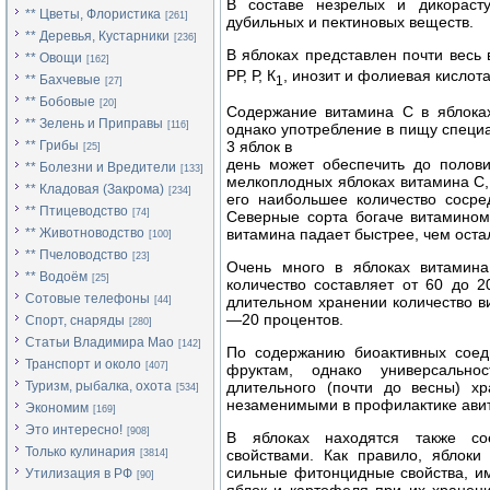
В составе незрелых и дикорасту
** Цветы, Флористика
[261]
дубильных и пектиновых веществ.
** Деревья, Кустарники
[236]
В яблоках представлен почти весь
** Овощи
[162]
РР, Р, К
, инозит и фолиевая кислота
** Бахчевые
1
[27]
** Бобовые
[20]
Содержание витамина С в яблока
** Зелень и Приправы
[116]
однако употребление в пищу специ
3 яблок в
** Грибы
[25]
день может обеспечить до полови
** Болезни и Вредители
[133]
мелкоплодных яблоках витамина С, 
** Кладовая (Закрома)
[234]
его наибольшее количество сосре
** Птицеводство
[74]
Северные сорта богаче витамином
витамина падает быстрее, чем оста
** Животноводство
[100]
** Пчеловодство
[23]
Очень много в яблоках витамина
** Водоём
[25]
количество составляет от 60 до 
Сотовые телефоны
длительном хранении количество в
[44]
—20 процентов.
Спорт, снаряды
[280]
Статьи Владимира Мао
[142]
По содержанию биоактивных соед
Транспорт и около
[407]
фруктам, однако универсально
длительного (почти до весны) х
Туризм, рыбалка, охота
[534]
незаменимыми в профилактике ави
Экономим
[169]
Это интересно!
[908]
В яблоках находятся также со
Только кулинария
свойствами. Как правило, яблок
[3814]
сильные фитонцидные свойства, и
Утилизация в РФ
[90]
яблок и картофеля при их хранен