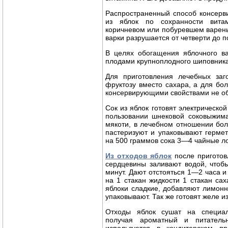
Распространенный способ консерв
из яблок по сохранности вита
коричневом или побуревшем варень
варки разрушается от четверти до 
В целях обогащения яблочного в
плодами крупноплодного шиповника,
Для приготовления лечебных заго
фруктозу вместо сахара, а для бо
консервирующими свойствами не об
Сок из яблок готовят электрическо
пользовании шнековой соковыжима
мякоти, в лечебном отношении бо
пастеризуют и упаковывают герме
на 500 граммов сока 3—4 чайные л
Из отходов яблок
после приготов
сердцевины заливают водой, чтоб
минут. Дают отстояться 1—2 часа и
на 1 стакан жидкости 1 стакан сах
яблоки сладкие, добавляют лимонн
упаковывают. Так же готовят желе и
Отходы яблок сушат на специаль
получая ароматный и питатель
используется в кондитерском п