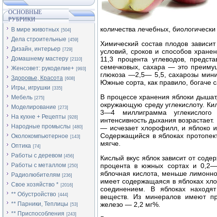
ОСНОВНЫЕ
РУБРИКИ
количества лечебных, биологически
В мире животных
[504]
Дела строительные
[459]
Химический состав плодов зависит
Дизайн, интерьер
[729]
условий, сроков и способов хране
Домашнему мастеру
11,3 процента углеводов, предст
[2110]
семечковых, сахара — это преиму
Женсовет: рукоделие+
[993]
глюкоза —2,5— 5,5, сахарозы мини
Здоровье, Красота
[608]
Южные сорта, как правило, богаче 
Игры, игрушки
[335]
В процессе хранения яблоки дышат,
Мебель
[275]
окружающую среду углекислоту. Кил
Моделирование
[273]
3—4 миллиграмма углекислого
На кухне + Рецепты
[928]
интенсивность дыхания возрастает.
Народные промыслы
— исчезает хлорофилл, и яблоко и
[480]
Содержащийся в яблоках протопект
Околокомпьютерное
[143]
мягче.
Оптика
[74]
Работы с деревом
[456]
Кислый вкус яблок зависит от содер
Работы с металлом
процента в южных сортах и 0,2—
[250]
яблочная кислота, меньше лимонно
Радиолюбителям
[236]
имеет содержащаяся в яблоках хло
Свое хозяйство *
[2016]
соединением. В яблоках находя
** Обустройство
[444]
веществ. Из минералов имеют пр
** Парники, Теплицы
железо — 2,2 мг%.
[53]
** Приспособления
[243]