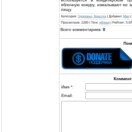
яблочную кожуру, измалывают ее з
пищу.
Категория
:
Здоровье, Красота
|
Добавил
:
Mao
(
Просмотров
:
2280
|
Теги
:
яблоки
|
Рейтинг
:
5.0
/
Всего комментариев
:
0
Пом
Коммент
Имя *:
Email: