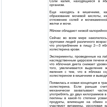
Соли калия, находящиеся в ябл
организм.
Еще находясь в кишечнике, ка
образование мочевой кислоты, из
отложению солей и мочекаменной
желчи и мочи.
Яблоки обладают низкой калорийнос
Сейчас во всем мире накопилось
группами людей различного возрас
что употребление в пищу 2—3 ябл
холестерина крови.
Эксперименты, проведенные на ла
наследственным циррозом печени и
что яблочная диета снижает урове
того, увеличивается выделение 
явления с тем, что в яблоках со
холестерином в кишечнике и выводя
Появилась и новая концепция в тра
холестерина. Если раньше счи
механически захватывают час
употреблять до двух килограммов в
пектины в какой-то степени усва
продукты, влияющие на обмен хо
участвуют витамины, урсоловая к