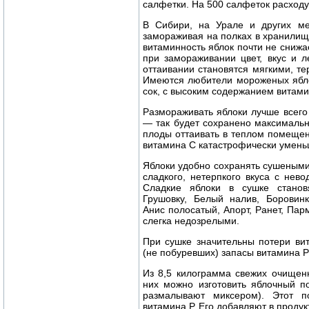
салфетки. На 500 салфеток расход
В Сибири, на Урале и других ме
замораживая на полках в хранилищ
витаминность яблок почти не снижа
при замораживании цвет, вкус и 
оттаивании становятся мягкими, те
Имеются любители мороженых ябло
сок, с высоким содержанием витами
Размораживать яблоки лучше всего
— так будет сохранено максималь
плоды оттаивать в теплом помещен
витамина С катастрофически умень
Яблоки удобно сохранять сушеными
сладкого, нетерпкого вкуса с нев
Сладкие яблоки в сушке станов
Грушовку, Белый налив, Боровинку
Анис полосатый, Апорт, Ранет, Па
слегка недозрелыми.
При сушке значительны потери ви
(не побуревших) запасы витамина Р
Из 8,5 килограмма свежих очищен
них можно изготовить яблочный п
размалывают миксером). Этот 
витамина Р. Его добавляют в продук