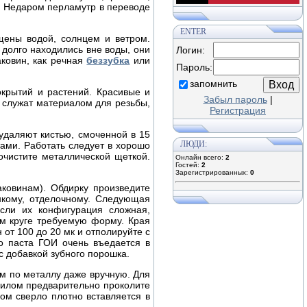
. Недаром перламутр в переводе
ENTER
щены водой, солнцем и ветром.
 долго находились вне воды, они
Логин:
аковин, как речная
беззубка
или
Пароль:
запомнить
окрытий и растений. Красивые и
Забыл пароль
|
е служат материалом для резьбы,
Регистрация
удаляют кистью, смоченной в 15
ЛЮДИ:
ами. Работать следует в хорошо
чистите металлической щеткой.
Онлайн всего:
2
Гостей:
2
Зарегистрированных:
0
ковинам). Обдирку произведите
нкому, отделочному. Следующая
сли их конфигурация сложная,
ом круге требуемую форму. Края
от 100 до 20 мк и отполируйте с
 паста ГОИ очень въедается в
с добавкой зубного порошка.
м по металлу даже вручную. Для
шилом предварительно проколите
ом сверло плотно вставляется в