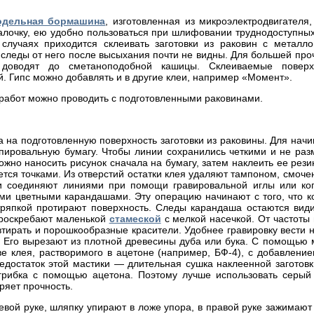
одельная бормашина
, изготовленная из микроэлектродвигателя
лочку, ею удобно пользоваться при шлифовании труднодоступных
 случаях приходится склеивать заготовки из раковин с металл
следы от него после высыхания почти не видны. Для большей про
 доводят до сметаноподобной кашицы. Склеиваемые поверх
. Гипс можно добавлять и в другие клеи, например «Момент».
 работ можно проводить с подготовленными раковинами.
а на подготовленную поверхность заготовки из раковины. Для нач
опировальную бумагу. Чтобы линии сохранились четкими и не раз
ожно наносить рисунок сначала на бумагу, затем наклеить ее рез
тся точками. Из отверстий остатки клея удаляют тампоном, смоче
ки соединяют линиями при помощи гравировальной иглы или кого
ми цветными карандашами. Эту операцию начинают с того, что 
тряпкой протирают поверхность. Следы карандаша остаются види
проскребают маленькой
стамеской
с мелкой насечкой. От частоты 
втирать и порошкообразные красители. Удобнее гравировку вести 
. Его вырезают из плотной древесины дуба или бука. С помощью м
ове клея, растворимого в ацетоне (например, БФ-4), с добавлени
едостаток этой мастики — длительная сушка наклеенной заготовки
 грибка с помощью ацетона. Поэтому лучше использовать серый
ряет прочность.
евой руке, шляпку упирают в ложе упора, в правой руке зажимаю