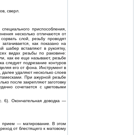
ов, сверл.
 специального приспособления,
енения несколько отличаются от
сорвать слой, резьбу проводят
затачивается, как показано на
й шабер вставляют в рукоятку,
сех видах резьбы по раковине:
ли, как ее еще называют, резьбе
ка следует подрезание контуров
деляя его от фона. Инструмент в
, далее удаляют несколько слоев
тамесками. При ажурной резьбе
лько после закрепляют заготовку
удачно сочетается с цветовыми
. 6). Окончательная доводка —
й прием — матирование. В этом
реход от блестящего к матовому