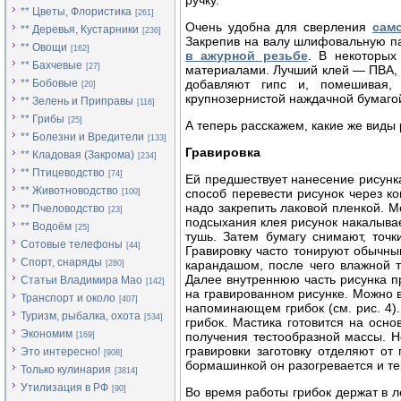
ручку.
** Цветы, Флористика
[261]
Очень удобна для сверления
сам
** Деревья, Кустарники
[236]
Закрепив на валу шлифовальную па
** Овощи
[162]
в ажурной резьбе
. В некоторых
** Бахчевые
[27]
материалами. Лучший клей — ПВА, 
** Бобовые
добавляют гипс и, помешивая,
[20]
крупнозернистой наждачной бумагой
** Зелень и Приправы
[116]
** Грибы
[25]
А теперь расскажем, какие же виды
** Болезни и Вредители
[133]
Гравировка
** Кладовая (Закрома)
[234]
** Птицеводство
[74]
Ей предшествует нанесение рисунк
** Животноводство
способ перевести рисунок через к
[100]
надо закрепить лаковой пленкой. М
** Пчеловодство
[23]
подсыхания клея рисунок накалывае
** Водоём
[25]
тушь. Затем бумагу снимают, точ
Сотовые телефоны
[44]
Гравировку часто тонируют обычны
Спорт, снаряды
карандашом, после чего влажной 
[280]
Далее внутреннюю часть рисунка 
Статьи Владимира Мао
[142]
на гравированном рисунке. Можно 
Транспорт и около
[407]
напоминающем грибок (см. рис. 4)
Туризм, рыбалка, охота
[534]
грибок. Мастика готовится на осн
Экономим
получения тестообразной массы. Н
[169]
гравировки заготовку отделяют от
Это интересно!
[908]
бормашинкой он разогревается и те
Только кулинария
[3814]
Утилизация в РФ
[90]
Во время работы грибок держат в л