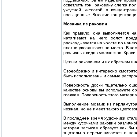
подсыхания. Затем изделие промы
осветлить тон, раковину слегка п
уксусной кислотой в концентра
насыщенные. Высокие концентрации
Мозаика из раковин
Как правило, она выполняется на
натягивают на него холст, пре
раскладывается на холсте по нане
плотно укладывают на место. В ко
различных видов моллюсков. Красив
Целым раковинам и их обрезкам ин
Своеобразно и интересно смотрятс
быть использованы и самые распрос
Поверхность доски тщательно ошк
качестве основы вы используете ор
гладкая. Поверхность этого матери
Выполнение мозаик из перламутра
нежная, но не имеет такого цветово
В последнее время художники стали
между кусочками раковин различно
которая засыхая образует как бы 
тщательно перемешивается и нано