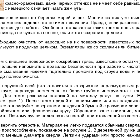
красно-оранжевых, даже черных оттенков не имеет себе равных
с немецкого означает «мать жемчуга».
юсков можно по берегам морей и рек. Многие из них уже очи
для многих поделок это не имеет значения. Правда, если раковины
одятся для работы. Особенно это касается таких тонкостенных р
никогда не сушат на солнце, если хотят сохранить целыми.
бходимо очистить от наросших на их поверхности известковых п
ользуют в поделках целиком. Экземпляры же со сколами или биты
 с внешней поверхности соскребают грязь, известковые остатки 
Нелишне напомнить о правилах безопасности при работе с кислот
 смачивания изделия тщательно промойте под струей воды и по
до полной очистки.
 наружный слой (это относится к створчатым перламутровым ра
руге, переходя постепенно от более грубого инструмента к то
. Для этого раковины ножовкой по металлу режут на куски. Е
см. рис. 1). После этого придайте напильником или на наждачн
лее отшлифуйте поверхности наждачной бумагой с размером зерен 
ойлочном или фланелевом кругу. Обращаем ваше внимание, что
ить. Поэтому лучше пользоваться пастой, приготовленной из воска 
сверлить отверстие. Материал ее легко поддается обычным сверла
е приспособление, показанное на рисунке 2. В деревянной ручке 
ого меньше диаметра сверла. Легкими ударами или просто нажим