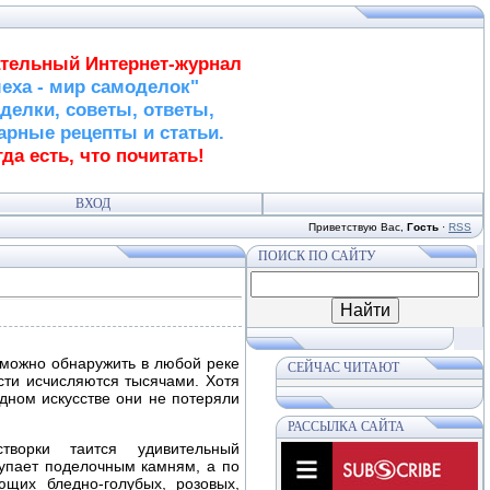
тельный Интернет-журнал
еха - мир самоделок"
делки, советы, ответы,
арные рецепты и статьи.
да есть, что почитать!
ВХОД
Приветствую Вас
,
Гость
·
RSS
ПОИСК ПО САЙТУ
можно обнаружить в любой реке
СЕЙЧАС ЧИТАЮТ
ости исчисляются тысячами. Хотя
дном искусстве они не потеряли
РАССЫЛКА САЙТА
творки таится удивительный
упает поделочным камням, а по
ющих бледно-голубых, розовых,