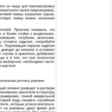
тся он чаще для перламутровых
рмангоната калия (марганцовка),
ветовой гаммы ограничен серым,
ветовую гамму можно несколько
елей. Практика показала, что
р и более стойки к выцветанию.
нжевыми, голубыми, зелеными,
у готового изделия, попробуйте
ия. Подлежащие окраске изделия
 доводят до кипения и остужают
м случае в краситель добавляют
ще и в том, что они полностью
а выборочно, необходимо части,
 ацетоне.
ональная роспись раковин.
ящий пигмент разводят в растворе
икновению красителя в структуру
гравировки, тонкой акварельной
 струей воды смывать случайные
теля, которые успели впитаться.
т на раковину, дают время для