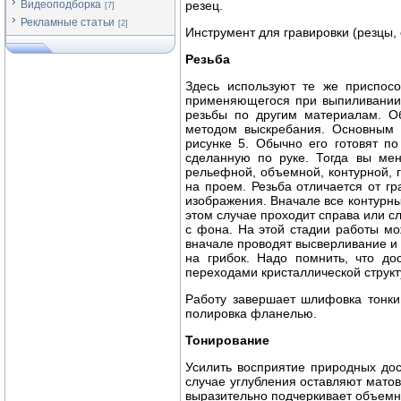
Видеоподборка
резец.
[7]
Рекламные статьи
[2]
Инструмент для гравировки (резцы, 
Резьба
Здесь используют те же приспосо
применяющегося при выпиливании л
резьбы по другим материалам. Об
методом выскребания. Основным и
рисунке 5. Обычно его готовят п
сделанную по руке. Тогда вы мен
рельефной, объемной, контурной, г
на проем. Резьба отличается от г
изображения. Вначале все контурны
этом случае проходит справа или с
с фона. На этой стадии работы м
вначале проводят высверливание и 
на грибок. Надо помнить, что до
переходами кристаллической струк
Работу завершает шлифовка тонки
полировка фланелью.
Тонирование
Усилить восприятие природных до
случае углубления оставляют мато
выразительно подчеркивает объемн