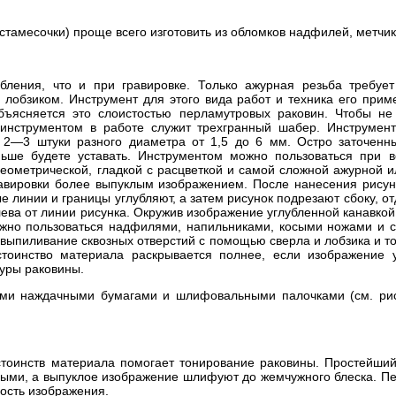
стамесочки) проще всего изготовить из обломков надфилей, метчик
бления, что и при гравировке. Только ажурная резьба требует
обзиком. Инструмент для этого вида работ и техника его прим
ъясняется это слоистостью перламутровых раковин. Чтобы не 
нструментом в работе служит трехгранный шабер. Инструмент 
о 2—3 штуки разного диаметра от 1,5 до 6 мм. Остро заточенны
ьше будете уставать. Инструментом можно пользоваться при в
еометрической, гладкой с расцветкой и самой сложной ажурной и
равировки более выпуклым изображением. После нанесения рисун
е линии и границы углубляют, а затем рисунок подрезают сбоку, от
лева от линии рисунка. Окружив изображение углубленной канавкой
ожно пользоваться надфилями, напильниками, косыми ножами и с
выпиливание сквозных отверстий с помощью сверла и лобзика и то
стоинство материала раскрывается полнее, если изображение 
туры раковины.
ми наждачными бумагами и шлифовальными палочками (см. рис
стоинств материала помогает тонирование раковины. Простейши
выми, а выпуклое изображение шлифуют до жемчужного блеска. Пе
ость изображения.