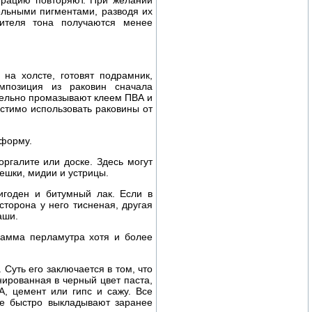
ерацию повторяют. При желании
ельными пигментами, разводя их
сителя тона получаются менее
на холсте, готовят подрамник,
мпозиция из раковин сначала
тельно промазывают клеем ПВА и
стимо использовать раковины от
 форму.
ргалите или доске. Здесь могут
ешки, мидии и устрицы.
игоден и битумный лак. Если в
сторона у него тисненая, другая
аши.
гамма перламутра хотя и более
Суть его заключается в том, что
ированная в черный цвет паста,
А, цемент или гипс и сажу. Все
ее быстро выкладывают заранее