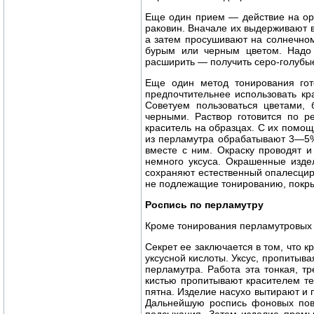
Еще один прием — действие на ор
раковин. Вначале их выдерживают в
а затем просушивают на солнечном
бурым или черным цветом. Надо у
расширить — получить серо-голубые
Еще один метод тонирования гот
предпочтительнее использовать кр
Советуем пользоваться цветами,
черными. Раствор готовится по ре
краситель на образцах. С их помо
из перламутра обрабатывают 3—5%-
вместе с ним. Окраску проводят и
немного уксуса. Окрашенные изде
сохраняют естественный опалесцир
не подлежащие тонированию, покры
Роспись по перламутру
Кроме тонирования перламутровых 
Секрет ее заключается в том, что к
уксусной кислоты. Уксус, пропитыв
перламутра. Работа эта тонкая, т
кистью пропитывают красителем те
пятна. Изделие насухо вытирают и 
Дальнейшую роспись фоновых пове