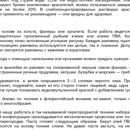
вают под струей воды. Если тон недостаточно насыщенный, оп
олируют. Кроме анилиновых красителей, можно пользоваться аквар
ции не более 20%. В слабоконцентрированных растворах кра
 применять не рекомендуем — они вредны для здоровья.
 основе из холста, фанеры или оргалита. Если работа ведется 
дварительно проклеенный рыбьим клеем или клеем ПВА. Ко
сенному тонко заточенным угольком рисунку. Каждую раковину тща
мпозициях раковины используются как целые, так и ломаные. Допу
о смотрятся раковины с камнями и кораллами.
огда с помощью напильника или кусачками можно придать нужную
я выклейки из раковин на тонированной черным лаком фанере, о
траненные речные прудовики, катушки, буззубки и морские — греб
уривается, а затем покрывается 2—3 слоями черного лака. Пр
галит, подумайте, какая из его сторон станет лицевой, ведь одна 
ала лучше тонировать водоэмульсионной краской с добавлением гу
 близко по технике к флорентийской мозаике из камня, только 
го многообразия.
 чаще работать в так называемой перегородчатой технике набора. 
й конфигурации прокладывается металлическая проволока или тон
перегородки. Пасту готовят следующим образом. Берут клей ПВ
сится на основу тонким слоем. Не давая пасте застыть, на н