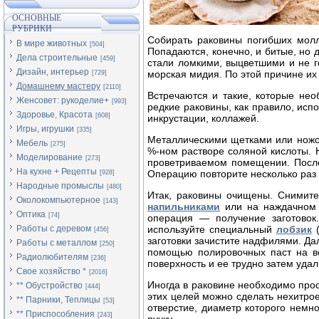
ОСНОВНЫЕ
РУБРИКИ
Собирать раковины погибших молл
В мире животных
[504]
Попадаются, конечно, и битые, но 
Дела строительные
[459]
стали ломкими, выцветшими и не г
Дизайн, интерьер
морская мидия. По этой причине их 
[729]
Домашнему мастеру
[2110]
Встречаются и такие, которые нео
Женсовет: рукоделие+
[993]
редкие раковины, как правило, исп
Здоровье, Красота
[608]
инкрустации, коллажей.
Игры, игрушки
[335]
Металлическими щетками или ножом
Мебель
[275]
%-ном растворе соляной кислоты. 
Моделирование
[273]
проветриваемом помещении. После
На кухне + Рецепты
Операцию повторите несколько раз 
[928]
Народные промыслы
[480]
Итак, раковины очищены. Снимите
Околокомпьютерное
[143]
напильниками
или на наждачном к
Оптика
[74]
операция — получение заготовок
Работы с деревом
используйте специальный
лобзик
(
[456]
заготовки зачистите надфилями. Да
Работы с металлом
[250]
помощью полировочных паст на в
Радиолюбителям
[236]
поверхность и ее трудно затем удал
Свое хозяйство *
[2016]
Иногда в раковине необходимо про
** Обустройство
[444]
этих целей можно сделать нехитро
** Парники, Теплицы
[53]
отверстие, диаметр которого немн
** Приспособления
[243]