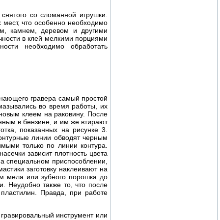
, снятого со сломанной игрушки.
 мест, что особенно необходимо
ом, камнем, деревом и другими
чности в клей мелкими порциями
ности необходимо обработать
инающего гравера самый простой
мазывались во время работы, их
иновым клеем на раковину. После
нным в бензине, и им же втирают
тка, показанных на рисунке 3.
контурные линии обводят черным
мыми только по линии контура.
насечки зависит плотность цвета
на специальном приспособлении,
астики заготовку наклеивают на
ем мела или зубного порошка до
. Неудобно также то, что после
 пластилин. Правда, при работе
т гравировальный инструмент или