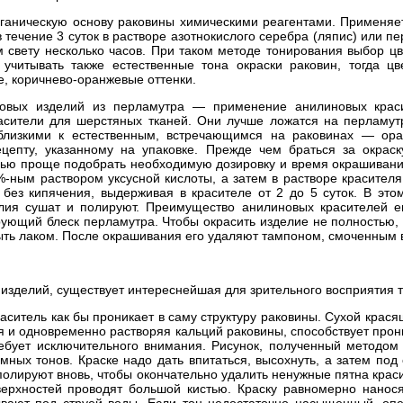
ганическую основу раковины химическими реагентами. Применяе
 течение 3 суток в растворе азотнокислого серебра (ляпис) или пе
 свету несколько часов. При таком методе тонирования выбор ц
читывать также естественные тона окраски раковин, тогда ц
, коричнево-оранжевые оттенки.
овых изделий из перламутра — применение анилиновых красит
асители для шерстяных тканей. Они лучше ложатся на перламут
 близкими к естественным, встречающимся на раковинах — ора
цепту, указанному на упаковке. Прежде чем браться за окраск
щью проще подобрать необходимую дозировку и время окрашиван
ным раствором уксусной кислоты, а затем в растворе красителя
 без кипячения, выдерживая в красителе от 2 до 5 суток. В это
лия сушат и полируют. Преимущество анилиновых красителей е
ующий блеск перламутра. Чтобы окрасить изделие не полностью, 
ть лаком. После окрашивания его удаляют тампоном, смоченным в
изделий, существует интереснейшая для зрительного восприятия т
раситель как бы проникает в саму структуру раковины. Сухой крас
ая и одновременно растворяя кальций раковины, способствует прон
ребует исключительного внимания. Рисунок, полученный методом 
мных тонов. Краске надо дать впитаться, высохнуть, а затем под
полируют вновь, чтобы окончательно удалить ненужные пятна краси
рхностей проводят большой кистью. Краску равномерно нанося