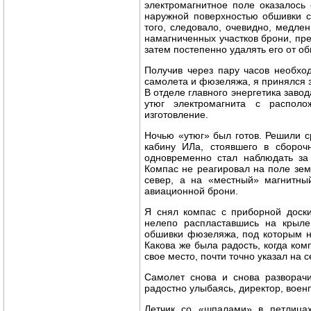
электромагнитное поле оказалось
наружной поверхностью обшивки 
того, следовало, очевидно, медле
намагниченных участков брони, пре
затем постепенно удалять его от об
Получив через пару часов необхо
самолета и фюзеляжа, я принялся з
В отделе главного энергетика завод
утюг электромагнита с распол
изготовление.
Ночью «утюг» был готов. Решили ср
кабину ИЛа, стоявшего в сбороч
одновременно стал наблюдать за
Компас не реагировал на поле зем
север, а на «местный» магнитны
авиационной брони.
Я снял компас с приборной доски
нелепо распластавшись на крыле
обшивки фюзеляжа, под которым н
Какова же была радость, когда ко
свое место, почти точно указал на с
Самолет снова и снова разворачи
радостно улыбаясь, директор, военп
Летчик со «шпалами» в петлицах