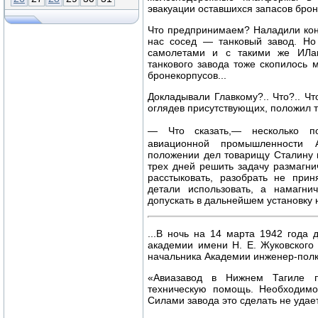
эвакуации оставшихся запасов брон
Что предпринимаем? Наладили кон
нас сосед — танковый завод. Но
самолетами и с такими же ИЛам
танкового завода тоже скопилось 
бронекорпусов...
Докладывали Главкому?.. Что?.. Что
оглядев присутствующих, положил т
— Что сказать,— несколько по
авиационной промышленности 
положении дел товарищу Сталину 
трех дней решить задачу размагни
расстыковать, разобрать не при
детали использовать, а намагни
допускать в дальнейшем установку
...В ночь на 14 марта 1942 года
академии имени Н. Е. Жуковског
начальника Академии инженер-полк
«Авиазавод в Нижнем Тагиле п
техническую помощь. Необходимо
Силами завода это сделать не удае