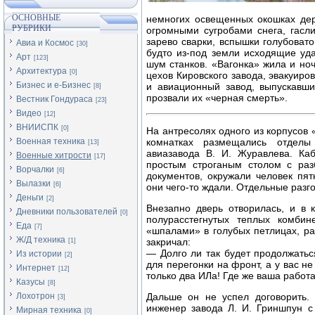
ОСНОВНЫЕ
немногих освещенных окошках де
РУБРИКИ
огромными сугробами снега, гасли
зарево сварки, вспышки голубовато
Авиа и Космос
[30]
будто из-под земли исходящие уд
Арт
[123]
шум станков. «Вагонка» жила и но
Архитектура
[0]
цехов Кировского завода, эвакуиро
Бизнес и е-Бизнес
и авиационный завод, выпускавш
[8]
прозвали их «черная смерть».
Вестник Гондураса
[23]
Видео
[12]
ВНИИСПК
[0]
На антресолях одного из корпусов 
Военная техника
комнатках размещались отделы
[13]
авиазавода В. И. Журавлева. Ка
Военные хитрости
[17]
простым строганым столом с ра
Ворчалки
[6]
документов, окружали человек пят
Вылазки
[6]
они чего-то ждали. Отдельные разг
Деньги
[2]
Внезапно дверь отворилась, и в 
Дневники пользователей
[0]
полурасстегнутых теплых комби
Еда
[7]
«шпалами» в голубых петлицах, ра
Ж/Д техника
закричал:
[1]
— Долго ли так будет продолжатьс
Из истории
[2]
для перегонки на фронт, а у вас не
Интернет
[12]
только два ИЛа! Где же ваша работа
Казусы
[8]
Лохотрон
Дальше он не успел договорить.
[3]
инженер завода Л. И. Гриншпун с
Мирная техника
[0]