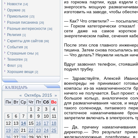
из горкома партии, куда ездили 
Новости
[14]
энергосеть мощную размагничива
Оружие
[9]
изготовить на заводе, чтобы обесп
Прикольное
[15]
— Как? Что ответили? — посыпалис
Разная писанина
[26]
— Горком категорически отказал! 
Разные интересности
[34]
сети даже на самое короткое
Религия
энергетическом пайке, сечения каб
[1]
Скрипты для сайтов
[99]
После этих слов главного инженер
События
[9]
тишина. Затем снова посыпались во
Страшные сны
[4]
— Что делать? Неужели нельзя нич
Техноген
[3]
Вдруг зазвонил телефон, стоявший
Флот
[23]
поднял трубку.
Хорошие вещи
[2]
— Здравствуйте, Алексей Ивано
военпреды не принимают готовы
КАЛЕНДАРЬ
компасы из-за намагниченности бр
ничего не получается. Был проект: 
«
Октябрь 2015
»
большое кольцо, аналогичное со
Пн
Вт
Ср
Чт
Пт
Сб
Вс
для размагничивания часов, и мед
такого соленоида, питаемого пе
1
2
3
4
остаточное намагничивание брон
5
6
7
8
9
10
11
запретили включать в электросеть 
12
13
14
15
16
17
18
— Да, причину намагничивания 
19
20
21
22
23
24
25
директор.— Это результат приме
железнодорожные платформы в 
26
27
28
29
30
31