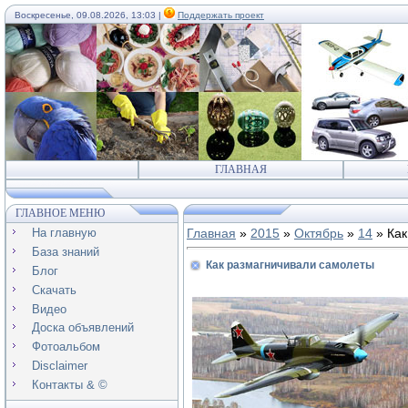
Воскресенье, 09.08.2026, 13:03 |
Поддержать проект
ГЛАВНАЯ
ГЛАВНОЕ МЕНЮ
На главную
Главная
»
2015
»
Октябрь
»
14
» Как
База знаний
Как размагничивали самолеты
Блог
Скачать
Видео
Доска объявлений
Фотоальбом
Disclaimer
Контакты & ©