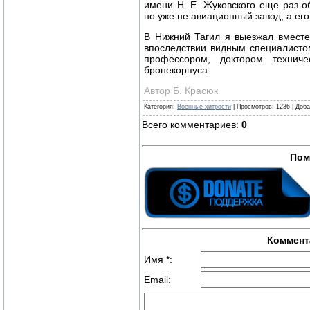
имени Н. Е. Жуковского еще раз о
но уже не авиационный завод, а ег
В Нижний Тагил я выезжал вместе
впоследствии видным специалисто
профессором, доктором техниче
бронекорпуса.
Автор Б. Красюк
Категория
:
Военные хитрости
|
Просмотров
:
1236
|
Доба
Всего комментариев
:
0
Пом
Коммент
Имя *:
Email: