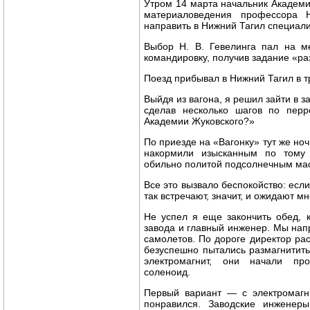
Утром 14 марта начальник Академ
материаловедения профессора 
направить в Нижний Тагил специал
Выбор Н. В. Гевелинга пал на м
командировку, получив задание «ра
Поезд прибывал в Нижний Тагил в тр
Выйдя из вагона, я решил зайти в з
сделав несколько шагов по перр
Академии Жуковского?»
По приезде на «Вагонку» тут же ноч
накормили изысканным по тому
обильно политой подсолнечным ма
Все это вызвало беспокойство: есл
так встречают, значит, и ожидают мн
Не успел я еще закончить обед, 
завода и главный инженер. Мы напр
самолетов. По дороге директор рас
безуспешно пытались размагнитит
электромагнит, они начали про
соленоид.
Первый вариант — с электромаг
понравился. Заводские инженер