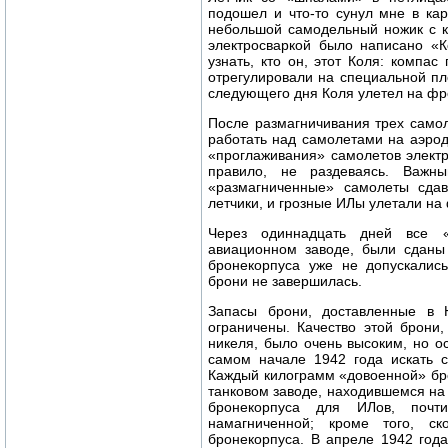
подошел и что-то сунул мне в ка
небольшой самодельный ножик с к
электросваркой было написано «К
узнать, кто он, этот Коля: компа
отрегулировали на специальной пл
следующего дня Коля улетел на фр
После размагничивания трех самол
работать над самолетами на аэрод
«проглаживания» самолетов электр
правило, не раздеваясь. Важ
«размагниченные» самолеты сдав
летчики, и грозные ИЛы улетали на 
Через одиннадцать дней все 
авиационном заводе, были сданы
бронекорпуса уже не допускалис
брони не завершилась.
Запасы брони, доставленные в 
ограничены. Качество этой брони
никеля, было очень высоким, но о
самом начале 1942 года искать 
Каждый килограмм «довоенной» бро
танковом заводе, находившемся на
бронекорпуса для ИЛов, почт
намагниченной; кроме того, ск
бронекорпуса. В апреле 1942 год