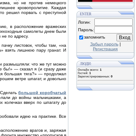
шизма, но не против немецкого
злишнее кровопролитие. Каждая
кто решил порвать с преступной
ENTER
Логин:
ию, в расположение вражеских
Пароль:
о тихоходные самолеты днем были
 не по адресу.
запомнить
Забыл пароль
|
пачку листовок, чтобы там, «на
Регистрация
а» взять лишнюю пару гранат. И
и размышляли: что же тут можно
ЛЮДИ:
е бы!» — сказал я (и сразу даже
Онлайн всего:
1
амая большая тяга?» — продолжал
Гостей:
1
Зарегистрированных:
0
орошем ветре шпагат, и довольно
! Сделать
большой коробчатый
елали до войны мальчишками, а
х колечках вверх по шпагату до
робовали идею на практике. Все
расположению врагов и, заряжая
ю фронта множество «пропусков в