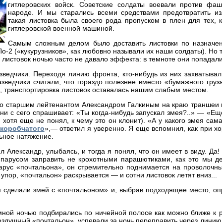
гитлеровских войск. Советские солдаты воевали против фа
народе. И мы старались всеми средствами предотвратить и
такая листовка была своего рода пропуском в плен для тех, 
гитлеровской военной машиной.
Самым сложным делом было доставить листовки по назначен
По-2 («кукурузников», как любовно называли их наши солдаты). Н
листовок ночью часто не давало эффекта: в темноте они попадали
зведчики. Переходя линию фронта, кто-нибудь из них захватывал 
азведчики считали, что гораздо полезнее вместо «бумажного груз
м, транспортировка листовок оставалась нашим слабым местом.
о старшим лейтенантом Александром Галкиным на краю траншеи 
 ни с сего спрашивает: «Ты когда-нибудь запускал змея?..» — «Ещ
 хотя еще не понял, к чему это он клонит). «А у какого змея с
 коробчатого
»,— ответил я уверенно. Я еще вспомнил, как при х
ьное натяжение.
 Александр, улыбаясь, и тогда я понял, что он имеет в виду. Да
 парусом заправить не крохотными парашютиками, как это мы д
парус «почтальона», он стремительно поднимается на проволочны
упор, «почтальон» раскрывается — и сотни листовок летят вниз...
 сделали змей с «почтальоном» и, выбрав подходящее место, оп
мной ночью подбирались по ничейной полосе как можно ближе к 
оздушный «почтальон», успевали за ночь переправить через лини