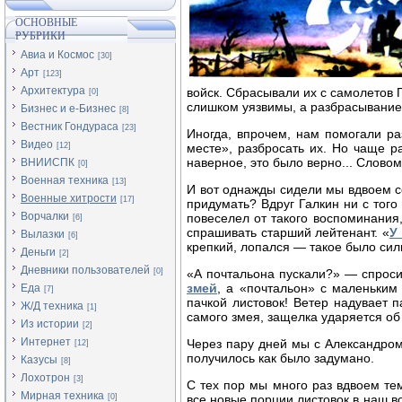
ОСНОВНЫЕ
РУБРИКИ
Авиа и Космос
[30]
Арт
[123]
Архитектура
войск. Сбрасывали их с самолетов 
[0]
слишком уязвимы, а разбрасывание 
Бизнес и е-Бизнес
[8]
Вестник Гондураса
[23]
Иногда, впрочем, нам помогали ра
Видео
[12]
месте», разбросать их. Но чаще р
наверное, это было верно... Слово
ВНИИСПК
[0]
Военная техника
[13]
И вот однажды сидели мы вдвоем с
Военные хитрости
[17]
придумать? Вдруг Галкин ни с того
Ворчалки
повеселел от такого воспоминания,
[6]
спрашивать старший лейтенант. «
У
Вылазки
[6]
крепкий, лопался — такое было сил
Деньги
[2]
Дневники пользователей
[0]
«А почтальона пускали?» — спросил
змей
, а «почтальон» с маленьким
Еда
[7]
пачкой листовок! Ветер надувает 
Ж/Д техника
[1]
самого змея, защелка ударяется об 
Из истории
[2]
Интернет
Через пару дней мы с Александром
[12]
получилось как было задумано.
Казусы
[8]
Лохотрон
[3]
С тех пор мы много раз вдвоем те
Мирная техника
[0]
все новые порции листовок в наш в