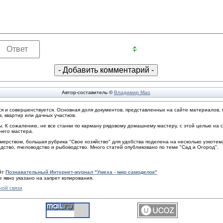
Автор-составитель ©
Владимир Мао
ется и совершенствуется. Основная доля документов, представленных на сайте материало
, квартир или дачных участков.
. К сожалению, не все станки по карману рядовому домашнему мастеру, с этой целью на
него мастера.
ерством, большая рубрика "Свое хозяйство" для удобства поделена на несколько узкотем
одство, пчеловодство и рыбоводство. Много статей опубликовано по теме "Сад и Огород".
айт
Познавательный Интернет-журнал "Умеха - мир самоделок"
 явно указано на запрет копирования.
ной связи