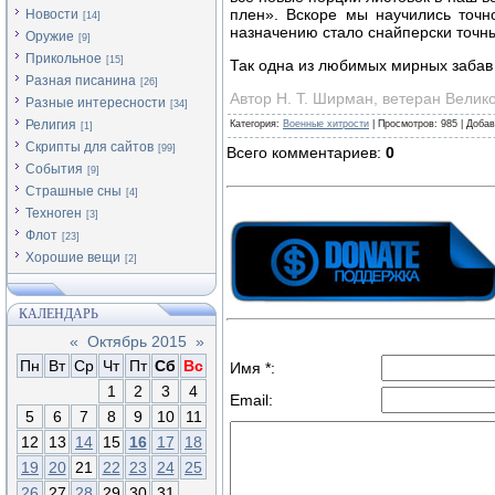
плен». Вскоре мы научились точн
Новости
[14]
назначению стало снайперски точн
Оружие
[9]
Прикольное
[15]
Так одна из любимых мирных забав
Разная писанина
[26]
Автор Н. Т. Ширман, ветеран Велико
Разные интересности
[34]
Религия
Категория
:
Военные хитрости
|
Просмотров
:
985
|
Добав
[1]
Скрипты для сайтов
[99]
Всего комментариев
:
0
События
[9]
Страшные сны
[4]
Техноген
[3]
Флот
[23]
Хорошие вещи
[2]
КАЛЕНДАРЬ
«
Октябрь 2015
»
Пн
Вт
Ср
Чт
Пт
Сб
Вс
Имя *:
1
2
3
4
Email:
5
6
7
8
9
10
11
12
13
14
15
16
17
18
19
20
21
22
23
24
25
26
27
28
29
30
31