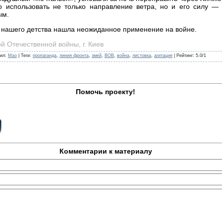
о использовать не только направление ветра, но и его силу — 
ым.
 нашего детства нашла неожиданное применение на войне.
й Отечественной войны, г. Киев
ил
:
Mao
|
Теги
:
пропаганда
,
линия фронта
,
змей
,
ВОВ
,
война
,
листовка
,
агитация
|
Рейтинг
:
5.0
/
1
Помочь проекту!
Комментарии к материалу