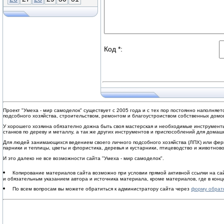
Код *:
Проект "Умеха - мир самоделок" существует с 2005 года и с тех пор постоянно наполня
подсобного хозяйства, строительством, ремонтом и благоустроиством собственных домов
У хорошего хозяина обязателно дожна быть своя мастерская и необходимые инструменты
станков по дереву и металлу, а так же других инструментов и приспособлений для домаш
Для людей занимающихся ведением своего личного подсобного хозяйства (ЛПХ) или ферм
парники и теплицы, цветы и флористика, деревья и кустарники, птицеводство и животнов
И это далеко не все возможности сайта "Умеха - мир самоделок".
Копирование материалов сайта возможно при условии прямой активной ссылки на с
и обязательным указанием автора и источника материала, кроме материалов, где в конце
По всем вопросам вы можете обратиться к администратору сайта через
форму обрат