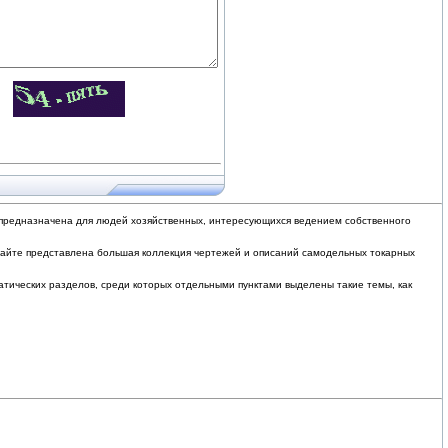
в, предназначена для людей хозяйственных, интересующихся ведением собственного
 сайте представлена большая коллекция чертежей и описаний самодельных токарных
атических разделов, среди которых отдельными пунктами выделены такие темы, как