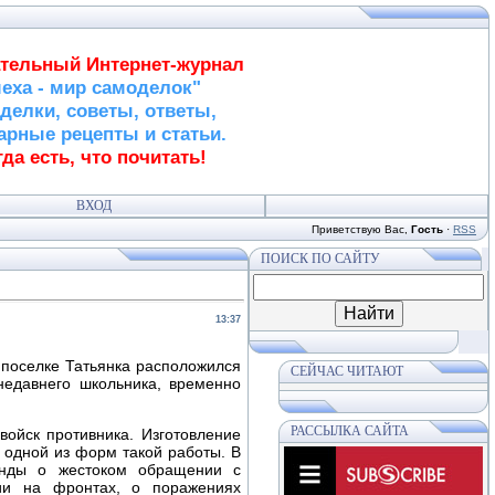
тельный Интернет-журнал
еха - мир самоделок"
делки, советы, ответы,
арные рецепты и статьи.
да есть, что почитать!
ВХОД
Приветствую Вас
,
Гость
·
RSS
ПОИСК ПО САЙТУ
13:37
поселке Татьянка расположился
СЕЙЧАС ЧИТАЮТ
недавнего школьника, временно
РАССЫЛКА САЙТА
войск противника. Изготовление
 одной из форм такой работы. В
ганды о жестоком обращении с
ии на фронтах, о поражениях