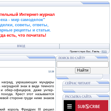
тельный Интернет-журнал
еха - мир самоделок"
делки, советы, ответы,
арные рецепты и статьи.
да есть, что почитать!
ВХОД
Приветствую Вас
,
Гость
·
RSS
ПОИСК ПО САЙТУ
12:28
а наград, украшающих мундиры
СЕЙЧАС ЧИТАЮТ
 наградной знак в виде темного
 и обер-офицеров, даже унтер-
 похода. Крест этот называется
РАССЫЛКА САЙТА
левой стороне груди ниже знаков
кий король Фридрих III решил