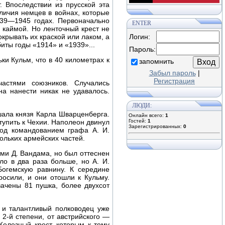
. Впоследствии из прусской эта
личия немцев в войнах, которые
39—1945 годах. Первоначально
ENTER
 каймой. Но ленточный крест не
окрывать их краской или лаком, а
Логин:
иты годы «1914» и «1939»...
Пароль:
ки Кульм, что в 40 километрах к
запомнить
Забыл пароль
|
Регистрация
астями союзников. Случались
а нанести никак не удавалось.
ЛЮДИ:
шала князя Карла Шварценберга.
Онлайн всего:
1
тупить к Чехии. Наполеон двинул
Гостей:
1
Зарегистрированных:
0
под командованием графа А. И.
ольких армейских частей.
ями Д. Вандама, но был оттеснен
о в два раза больше, но А. И.
Богемскую равнину. К середине
осили, и они отошли к Кульму.
ачены 81 пушка, более двухсот
 и талантливый полководец уже
 2-й степени, от австрийского —
елезный крест, которым к тому