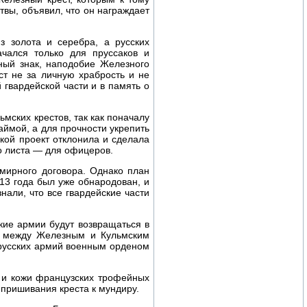
твы, объявил, что он награждает
з золота и серебра, а русских
чался только для пруссаков и
ный знак, наподобие Железного
ст не за личную храбрость и не
 гвардейской части и в память о
ьмских крестов, так как поначалу
аймой, а для прочности укрепить
кой проект отклонила и сделала
го листа — для офицеров.
мирного договора. Однако план
813 года был уже обнародован, и
нали, что все гвардейские части
кие армии будут возвращаться в
цы между Железным и Кульмским
 русских армий военным орденом
и и кожи французских трофейных
 пришивания креста к мундиру.