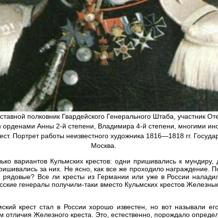
тставной полковник Гвардейского Генерального Штаба, участник От
н орденами Анны 2-й степени, Владимира 4-й степени, многими и
ест. Портрет работы неизвестного художника 1816—1818 гг. Госуда
Москва.
ько вариантов Кульмских крестов: одни пришивались к мундиру, 
ришивались за них. Не ясно, как все же проходило награждение.
ак рядовые? Все ли кресты из Германии или уже в России наладил
усские генералы получили-таки вместо Кульмских крестов Железные
ский крест стал в России хорошо известен, но вот называли е
 отличия Железного креста. Это, естественно, порождало опреде