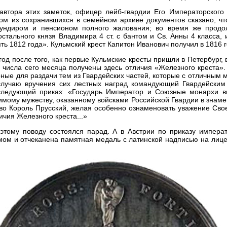
автора этих заметок, офицер лейб-гвардии Его Императорского 
ом из сохранившихся в семейном архиве документов сказано, чт
ундиром и пенсионом полного жалования; во время же продо
стального князя Владимира 4 ст. с бантом и Св. Анны 4 класса, 
ть 1812 года». Кульмский крест Капитон Иванович получил в 1816 г
 год после того, как первые Кульмские кресты пришли в Петербург
.24 числа сего месяца получены здесь отличия «Железного креста»
ные для раздачи тем из Гвардейских частей, которые с отличным 
 случаю вручения сих лестных наград командующий Гвардейским
ледующий приказ: «Государь Император и Союзные монархи в
мому мужеству, оказанному войсками Российской Гвардии в знаме
тво Король Прусский, желая особенно ознаменовать уважение Свое
ичия Железного креста...»
 этому поводу состоялся парад. А в Австрии по приказу импер
мом и отчеканена памятная медаль с латинской надписью на лице