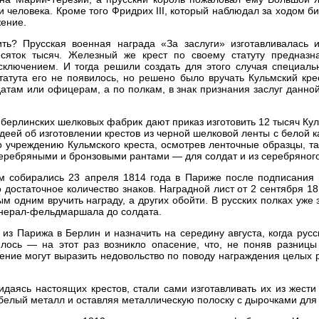
 человека. Кроме того Фридрих III, который наблюдал за ходом би
жение.
ить? Прусская военная награда «За заслуги» изготавливалась и
яток тысяч. Железный же крест по своему статуту предназна
сключением. И тогда решили создать для этого случая специаль
Статута его не появилось, но решено было вручать Кульмский кре
там или офицерам, а по полкам, в знак признания заслуг данной
 берлинских шелковых фабрик дают приказ изготовить 12 тысяч Кул
еей об изготовлении крестов из черной шелковой ленты с белой к
о учреждению Кульмского креста, осмотрев ленточные образцы, та
с серебряными и бронзовыми рантами — для солдат и из серебряно
ам собирались 23 апреля 1814 года в Париже после подписания 
о достаточное количество знаков. Наградной лист от 2 сентября 1
 одним вручить награду, а других обойти. В русских полках уже з
енерал-фельдмаршала до солдата.
из Парижа в Берлин и назначить на середину августа, когда русс
ялось — на этот раз возникло опасение, что, не поняв разни
ление могут выразить недовольство по поводу награждения целых
жидаясь настоящих крестов, стали сами изготавливать их из жест
белый металл и оставляя металлическую полоску с дырочками для