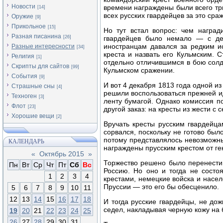
Новости
времени награждены были всего три
[14]
всех русских гвардейцев за это сра
Оружие
[9]
Прикольное
[15]
Но тут встал вопрос: чем наград
Разная писанина
[26]
гвардейцев было немало — с дес
иностранцам давался за редким и
Разные интересности
[34]
креста и назвать его Кульмским. 
Религия
[1]
отдельно отличившимся в бою солда
Скрипты для сайтов
[99]
Кульмском сражении.
События
[9]
И вот 4 декабря 1813 года одной из
Страшные сны
[4]
решили воспользоваться прежней ид
Техноген
[3]
ленту бумагой. Однако комиссия п
Флот
[23]
другой заказ: на кресты из жести 
Хорошие вещи
[2]
Вручать кресты русским гвардейц
сорвался, поскольку не готово был
потому представлялось невозможным
КАЛЕНДАРЬ
награждены прусским крестом от г
«
Октябрь 2015
»
Торжество решено было перенести 
Пн
Вт
Ср
Чт
Пт
Сб
Вс
Россию. Но оно и тогда не состо
1
2
3
4
крестами, немецкие войска и насе
Пруссии — это его бы обесценило.
5
6
7
8
9
10
11
12
13
14
15
16
17
18
И тогда русские гвардейцы, не до
седел, накладывая черную кожу на 
19
20
21
22
23
24
25
26
27
28
29
30
31