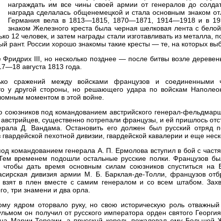
награждать им все чины своей армии от генералов до солдат
награда сделалась общенемецкой и стала основным знаком от
Германия вела в 1813—1815, 1870—1871, 1914—1918 и в 19
знаком Железного креста была черная шелковая лента с белой
о 12 человек, и затем награды стали изготавливать из металла, п
ый рант. России хорошо знакомы такие кресты — те, на которых выб
е Фридрих III, но несколько позднее — после битвы возле деревень
17—18 августа 1813 года.
ько сражений между войсками французов и соединенными ч
 то у другой стороны, но решающего удара по войскам Наполеон
ломным моментом в этой войне.
ю союзников под командованием австрийского генерал-фельдмар
и австрийцев, существенно потрепали французы, и ей пришлось отс
ерала Д. Вандама. Остановить его должен был русский отряд 
 гвардейской пехотной дивизии, гвардейской кавалерии и еще неск
под командованием генерала А. П. Ермолова вступил в бой с част
 Тем временем подошли остальные русские полки. Французов был
, чтобы дать время основным силам союзников спуститься на 
сирская дивизия армии М. Б. Барклая-де-Толли, французов отбр
 взят в плен вместе с самим генералом и со всем штабом. Захв
го, три знамени и два орла.
ому ядром оторвало руку, но свою историческую роль отважный
ульмом он получил от русского императора орден святого Георгия
ена Марии-Терезии, а прусскнй король пожаловал ему Большой Ж