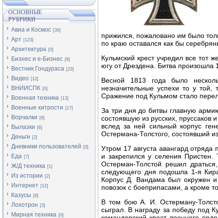
ОСНОВНЫЕ
РУБРИКИ
Авиа и Космос
[30]
прижился, пожаловано им было тольк
Арт
[123]
по краю оставался как бы серебрян
Архитектура
[0]
Кульмский крест учредил все тот ж
Бизнес и е-Бизнес
[8]
югу от Дрездена. Битва произошла 
Вестник Гондураса
[23]
Видео
[12]
Весной 1813 года было нескол
незначительные успехи то у той,
ВНИИСПК
[0]
Сражение под Кульмом стало пере
Военная техника
[13]
Военные хитрости
[17]
За три дня до битвы главную арми
Ворчалки
состоявшую из русских, пруссаков 
[6]
вслед за ней сильный корпус ген
Вылазки
[6]
Остермана-Толстого, состоявший из
Деньги
[2]
Дневники пользователей
[0]
Утром 17 августа авангард отряда 
и закрепился у селения Пристен.
Еда
[7]
Остерман-Толстой решил драться
Ж/Д техника
[1]
следующего дня подошла 1-я Кира
Из истории
[2]
Корпус Д. Вандама был окружен и
Интернет
[12]
повозок с боеприпасами, а кроме то
Казусы
[8]
В том бою А. И. Остерману-Толст
Лохотрон
[3]
сыграл. В награду за победу под К
Мирная техника
[0]
командорский крест военного орд