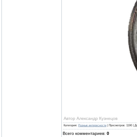
Автор Александр Кузнецов
Категория
:
Разные интересности
|
Просмотров
:
1190
|
Д
Всего комментариев
:
0