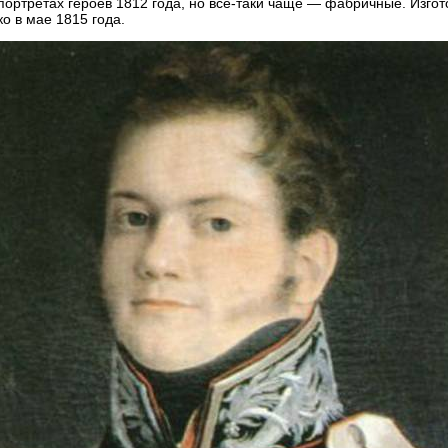
 портретах героев 1812 года, но все-таки чаще — фабричные. Изго
о в мае 1815 года.