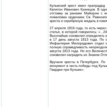
Кульмский крест имел прапрадед 
Капитон Иванович Кузнецов. В одн
отставку за ранами Майором с м
пожалован орденами; Св. Равноапо
креста и серебряную медаль в памя
27 апреля 1816 года, то есть через
статья, в которой говорилось: «..
Высочайше соизволил определить о
в 17 день августа 1813 года. По
Инфантерия Милорадович отдал с
полную справедливость непреодоли
августа 1813 года. Но его Величес
соизволил наградить их Знаком Отл
Вручали кресты в Петербурге. По
монумент в честь победы под Куль
Гвардии при Кульме».