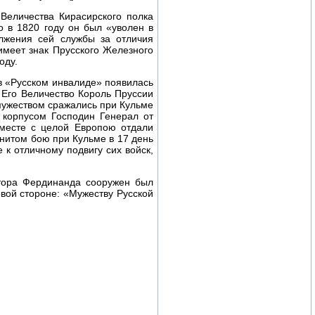
Величества Кирасирского полка
о в 1820 году он был «уволен в
лжения сей службы за отличия
имеет знак Прусского Железного
оду.
, в «Русском инвалиде» появилась
. Его Величество Король Пруссии
мужеством сражались при Кульме
 корпусом Господин Генерал от
месте с целой Европою отдали
нитом бою при Кульме в 17 день
 к отличному подвигу сих войск,
атора Фердинанда сооружен был
вой стороне: «Мужеству Русской