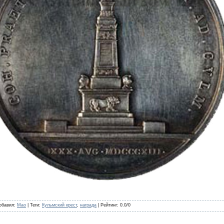
обавил
:
Mao
|
Теги
:
Кульмский крест
,
награда
|
Рейтинг
:
0.0
/
0