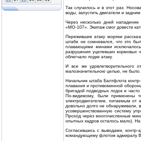
Так случилось и в этот раз. Носов
воды, запустить двигатели и задним
Через несколько дней нападение 
«МО-107». Экипаж смог довести кат
Пережившие атаку моряки рассказ
штабе не сомневался, что это бы
плавающими минами исключалось.
разрушения уцелевших кормовых ча
облегчало лодке атаку.
И все же удовлетворительного о
малозначительною целью, не было.
Начальник штаба Балтфлота контр-
плавания и противоминной обороны
бригадой подводных лодок и часто 
По-видимому, были применены т
электродвигателем, питаемым от а
довольно долго не обнаруживали, 
усовершенствованную систему упра
Проход через многочисленные минн
опытных кадров осталось мало). На
Согласившись с выводами, контр-
командующему флотом адмиралу В. Ф