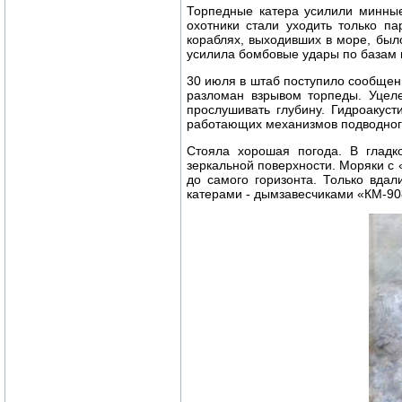
Торпедные катера усилили минны
охотники стали уходить только п
кораблях, выходивших в море, был
усилила бомбовые удары по базам в
30 июля в штаб поступило сообщени
разломан взрывом торпеды. Уцел
прослушивать глубину. Гидроакус
работающих механизмов подводного
Стояла хорошая погода. В гладк
зеркальной поверхности. Моряки с
до самого горизонта. Только вда
катерами - дымзавесчиками «КМ-908