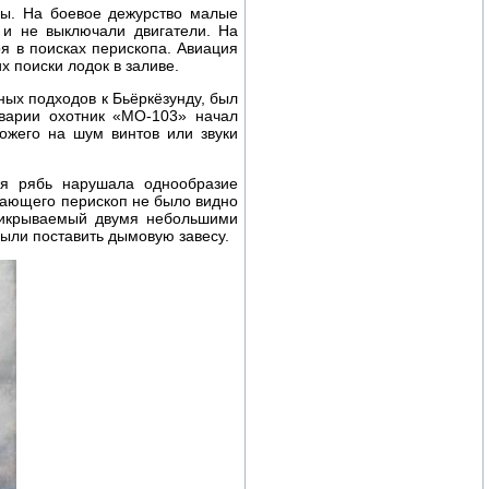
ры. На боевое дежурство малые
 и не выключали двигатели. На
я в поисках перископа. Авиация
 поиски лодок в заливе.
ных подходов к Бьёркёзунду, был
варии охотник «МО-103» начал
ожего на шум винтов или звуки
ая рябь нарушала однообразие
нающего перископ не было видно
прикрываемый двумя небольшими
ыли поставить дымовую завесу.