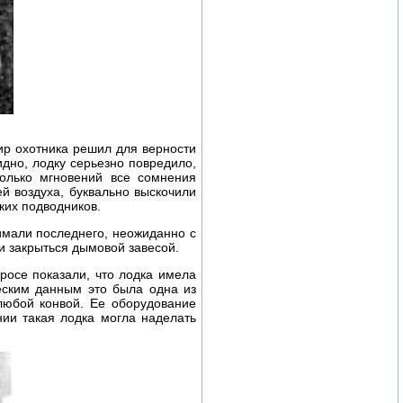
ир охотника решил для верности
дно, лодку серьезно повредило,
олько мгновений все сомнения
й воздуха, буквально выскочили
их подводников.
имали последнего, неожиданно с
и закрыться дымовой завесой.
росе показали, что лодка имела
еским данным это была одна из
любой конвой. Ее оборудование
нии такая лодка могла наделать