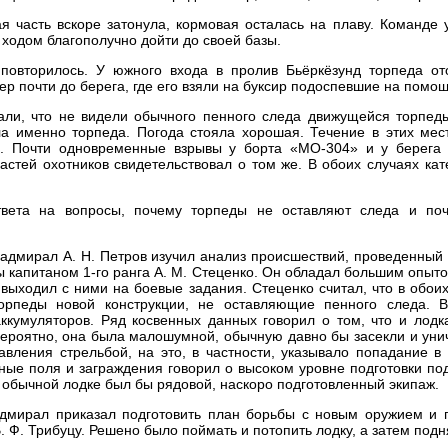
ая часть вскоре затонула, кормовая осталась на плаву. Команде
 ходом благополучно дойти до своей базы.
повторилось. У южного входа в пролив Бьёркёзунд торпеда от
ер почти до берега, где его взяли на буксир подоспевшие на помощ
али, что не видели обычного пенного следа движущейся торпеды
ла именно торпеда. Погода стояла хорошая. Течение в этих мес
 Почти одновременные взрывы у борта «МО-304» и у берега г
стей охотников свидетельствовал о том же. В обоих случаях кат
твета на вопросы, почему торпеды не оставляют следа и поч
адмирал А. Н. Петров изучил анализ происшествий, проведенный
 капитаном 1-го ранга А. М. Стеценко. Он обладал большим опыт
выходил с ними на боевые задания. Стеценко считал, что в обои
орпеды новой конструкции, не оставляющие пенного следа. 
ккумуляторов. Ряд косвенных данных говорил о том, что и лод
вероятно, она была малошумной, обычную давно бы засекли и уни
вления стрельбой, на это, в частности, указывало попадание в 
ые поля и заграждения говорил о высоком уровне подготовки под
 обычной лодке был бы рядовой, наскоро подготовленный экипаж.
адмирал приказал подготовить план борьбы с новым оружием и п
. Трибуцу. Решено было поймать и потопить лодку, а затем подня