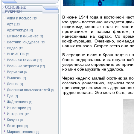
ОСНОВНЫЕ
РУБРИКИ
В июне 1944 года в восточной час
Авиа и Космос
[30]
что здесь постоянно находятся две
Арт
[123]
видимому, минные поля из многи
Архитектура
[0]
противником и нашим флотом, с
нанесенным на картах. Со врем
Бизнес и е-Бизнес
[8]
конфигурацию. Очевидно, команди
Вестник Гондураса
[23]
наших конвоев. Скорее всего они л
Видео
[12]
ВНИИСПК
В середине июля в Кронштадт в шт
[0]
банок подорвалось и затонуло ка
Военная техника
[13]
уверенностью определить ее причи
Военные хитрости
[17]
но мин обнаружить не удалось.
Ворчалки
[6]
Через неделю малый охотник за по
Вылазки
[6]
согласно донесению, взрывом тор
Деньги
[2]
превосходит стоимость деревянного
Дневники пользователей
[0]
трудно попасть. Это могло быть, ес
Еда
[7]
Ж/Д техника
[1]
Из истории
[2]
Интернет
[12]
Казусы
[8]
Лохотрон
[3]
Мирная техника
[0]