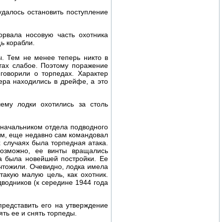
 удалось остановить поступление
орвала носовую часть охотника
ь корабли.
. Тем не менее теперь никто в
тах слабое. Поэтому поражение
оворили о торпедах. Характер
ера находились в дрейфе, а это
ему лодки охотились за столь
 начальником отдела подводного
ом, еще недавно сам командовал
х случаях была торпедная атака.
Возможно, ее винты вращались
ка была новейшей постройки. Ее
чтожили. Очевидно, лодка имела
такую малую цель, как охотник.
водников (к середине 1944 года
редставить его на утверждение
ть ее и снять торпеды.