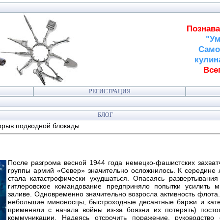
Познава
"Ум
Само
кулин
Всег
РЕГИСТРАЦИЯ
БЛОГ
рыв подводной блокады
После разгрома весной 1944 года немецко-фашистских захват
группы армий «Север» значительно осложнилось. К середине 
стала катастрофически ухудшаться. Опасаясь развертывания 
гитлеровское командование предприняло попытки усилить 
заливе. Одновременно значительно возросла активность флота.
небольшие миноносцы, быстроходные десантные баржи и кат
применяли с начала войны из-за боязни их потерять) пост
коммуникации. Надеясь отсрочить поражение, руководств