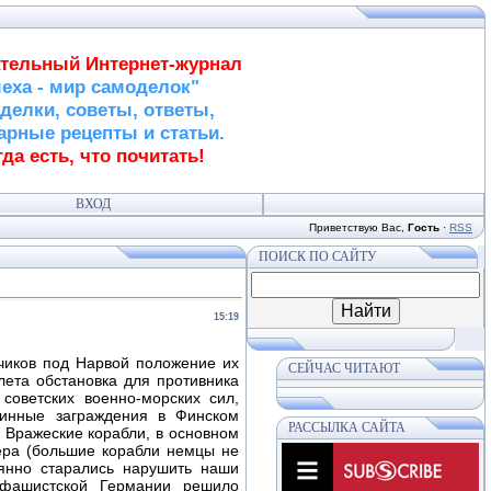
тельный Интернет-журнал
еха - мир самоделок"
делки, советы, ответы,
арные рецепты и статьи.
да есть, что почитать!
ВХОД
Приветствую Вас
,
Гость
·
RSS
ПОИСК ПО САЙТУ
15:19
чиков под Нарвой положение их
СЕЙЧАС ЧИТАЮТ
лета обстановка для противника
советских военно-морских сил,
минные заграждения в Финском
РАССЫЛКА САЙТА
 Вражеские корабли, в основном
ера (большие корабли немцы не
оянно старались нарушить наши
о фашистской Германии решило