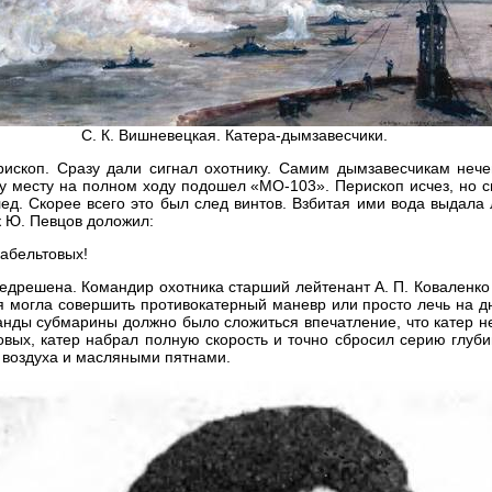
С. К. Вишневецкая. Катера-дымзавесчики.
рископ. Сразу дали сигнал охотнику. Самим дымзавесчикам нече
у месту на полном ходу подошел «МО-103». Перископ исчез, но с
д. Скорее всего это был след винтов. Взбитая ими вода выдала 
к Ю. Певцов доложил:
кабельтовых!
редрешена. Командир охотника старший лейтенант А. П. Коваленко
ая могла совершить противокатерный маневр или просто лечь на дн
нды субмарины должно было сложиться впечатление, что катер не
товых, катер набрал полную скорость и точно сбросил серию глуб
 воздуха и масляными пятнами.