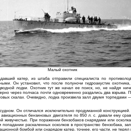
Малый охотник
адавший катер, из штаба отправили специалиста по противолод
ыми. Он установил, что после полуночи гидроакустик охотника,
одной лодки. Охотник тут же начал ее поиск, но, не найдя ниче
мерно через полчаса почти одновременно раздались два взрыва. 
говых скалах. Очевидно, лодка произвела залл двумя торпедами —
удном. Он отличался исключительно продуманной конструкцией.
 авиационных бензиновых двигателя по 850 л. с. давали ему сра
й живучестью. При поражении бензобаков снарядами или осколк
и попадании раскаленных осколков в пространство бензобака, з
ационной бомбой или снарядом катер, точнее, его части, не терял 