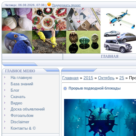
Четверг, 06.08.2026, 07:38 |
Поддержать проект
ГЛАВНАЯ
ГЛАВНОЕ МЕНЮ
На главную
Главная
»
2015
»
Октябрь
»
25
» Про
База знаний
Прорыв подводной блокады
Блог
Скачать
Видео
Доска объявлений
Фотоальбом
Disclaimer
Контакты & ©