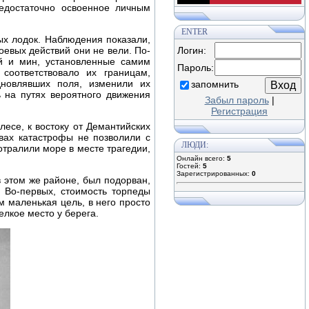
едостаточно освоенное личным
ENTER
ых лодок. Наблюдения показали,
оевых действий они не вели. По-
Логин:
й и мин, установленные самим
Пароль:
соответствовало их границам,
новлявших поля, изменили их
запомнить
 на путях вероятного движения
Забыл пароль
|
Регистрация
есе, к востоку от Демантийских
вах катастрофы не позволили с
ЛЮДИ:
тралили море в месте трагедии,
Онлайн всего:
5
Гостей:
5
Зарегистрированных:
0
 этом же районе, был подорван,
 Во-первых, стоимость торпеды
м маленькая цель, в него просто
елкое место у берега.