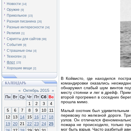
Новости
[14]
Оружие
[9]
Прикольное
[15]
Разная писанина
[26]
Разные интересности
[34]
Религия
[1]
Скрипты для сайтов
[99]
События
[9]
Страшные сны
[4]
Техноген
[3]
Флот
[23]
Хорошие вещи
[2]
В Койвисто, где находился постр
командировки оказались неожиданн
КАЛЕНДАРЬ
обнаружил слабый шум винтов подв
«
Октябрь 2015
»
месту стоянки и лег в дрейф. При
Пн
Вт
Ср
Чт
Пт
Сб
Вс
второй прогремел в соседних бере
прошла мимо.
1
2
3
4
5
6
7
8
9
10
11
Малый охотник был удивительным с
перевозку по железной дороге. Три
12
13
14
15
16
17
18
узлов. Он отличался феноменально
19
20
21
22
23
24
25
пожара не происходило, только пр
мог быть взрыв. Часто разбитый ави
26
27
28
29
30
31