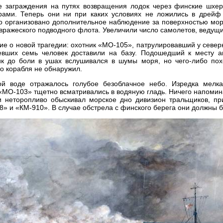
е заграждения на путях возвращения лодок через финские шхе
арами. Теперь они ни при каких условиях не ложились в дрейф
о организовано дополнительное наблюдение за поверхностью мор
ражеского подводного флота. Увеличили число самолетов, ведущих
е о новой трагедии: охотник «МО-105», патрулировавший у север
евших семь человек доставили на базу. Подошедший к месту а
тик до боли в ушах вслушивался в шумы моря, но чего-либо пох
 корабля не обнаружил.
ой воде отражалось голубое безоблачное небо. Изредка мелк
 «МО-103» тщетно всматривались в водяную гладь. Ничего напоми
ли неторопливо обыскивал морское дно дивизион тральщиков, 
» и «КМ-910». В случае обстрела с финского берега они должны б