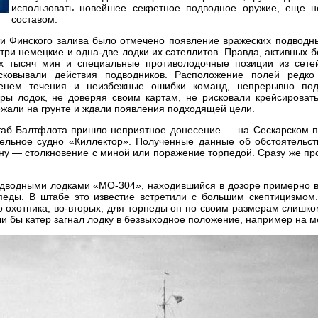
использовать новейшее секретное подводное оружие, еще н
составом.
ти Финского залива было отмечено появление вражеских подводн
-три немецкие и одна-две лодки их сателлитов. Правда, активных б
х тысяч мин и специальные противолодочные позиции из сете
ковывали действия подводников. Расположение полей редко 
енем течения и неизбежные ошибки команд, непрерывно под
ры лодок, не доверяя своим картам, не рисковали крейсировать
ежали на грунте и ждали появления подходящей цели.
аб Балтфлота пришло неприятное донесение — на Сескарском пл
бельное судно «Киллектор». Полученные данные об обстоятельст
ну — столкновение с миной или поражение торпедой. Сразу же про
дводными лодками «МО-304», находившийся в дозоре примерно в
педы. В штабе это известие встретили с большим скептицизмом.
 охотника, во-вторых, для торпеды он по своим размерам слишко
ли бы катер загнал лодку в безвыходное положение, например на м