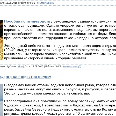
Дата:
13.08.2016
| Рейтинг: 5.0/1 |
Комментарии (0)
Пособия по птицеводству
рекомендуют разные конструкции гн
от расклева несушками. Однако «перехитрить» кур не так-то пр
варианты: наклонные полы, затемнение гнезд, ширмы-перегородк
приспособлений не помогло полностью избавиться от беды. Лиш
прошлого столетия сконструировл такое «гнездо», в котором по
Это дощатый либо из какого-то другого материала ящик с «двух
(20x40 мм), у которых верхние края немного округлены, внизу 
минимальным зазором полоски хлопчатобумажной тесьмы шири
приклеены конторским клеем к торцам решетки...
андов | Добавил:
Mao
| Дата:
12.08.2016
| Рейтинг: 5.0/2 |
Комментарии (0)
 будто рыба в воде? Про ряпушку
В водоемах нашей страны водится небольшая рыба, которая отн
разных местах ее могут называть и рипусом, и рипусой, и перея
Это ряпушка — самая мелкая рыба из семейства.
Распространена она практически по всему бассейну Балтийского
Чудском и Онежском, Переяславском и Ладожском, на Селигере.
реках бассейна Северного Ледовитого океана вплоть до Колымы
ряпушка, длина которой может достигать 40 сантиметров, а вес 