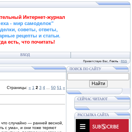
тельный Интернет-журнал
еха - мир самоделок"
делки, советы, ответы,
арные рецепты и статьи.
да есть, что почитать!
ВХОД
Приветствую Вас
,
Гость
·
RSS
ПОИСК ПО САЙТУ
Страницы
:
«
1
2
3
4
...
50
51
»
СЕЙЧАС ЧИТАЮТ
РАССЫЛКА САЙТА
е что случайно — ранней весной,
ть с ума», и они тоже теряют