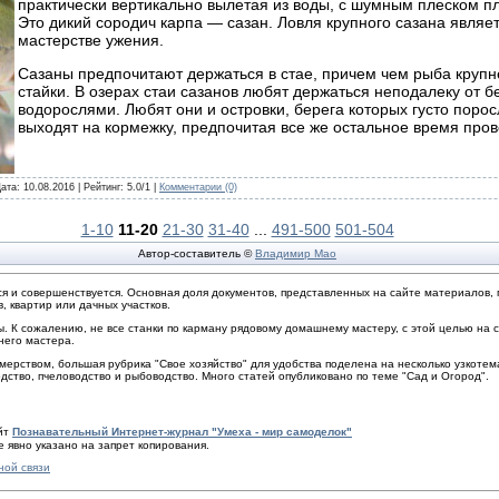
практически вертикально вылетая из воды, с шумным плеском п
Это дикий сородич карпа — сазан. Ловля крупного сазана явля
мастерстве ужения.
Сазаны предпочитают держаться в стае, причем чем рыба крупн
стайки. В озерах стаи сазанов любят держаться неподалеку от бе
водорослями. Любят они и островки, берега которых густо пор
выходят на кормежку, предпочитая все же остальное время прово
Дата:
10.08.2016
| Рейтинг: 5.0/1 |
Комментарии (0)
1-10
11-20
21-30
31-40
...
491-500
501-504
Автор-составитель ©
Владимир Мао
ется и совершенствуется. Основная доля документов, представленных на сайте материало
, квартир или дачных участков.
. К сожалению, не все станки по карману рядовому домашнему мастеру, с этой целью на
него мастера.
ерством, большая рубрика "Свое хозяйство" для удобства поделена на несколько узкотем
одство, пчеловодство и рыбоводство. Много статей опубликовано по теме "Сад и Огород".
айт
Познавательный Интернет-журнал "Умеха - мир самоделок"
 явно указано на запрет копирования.
ной связи