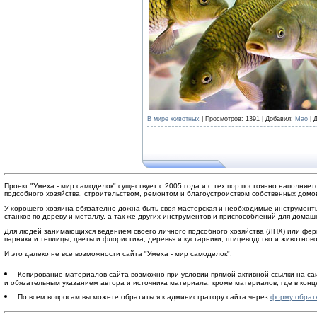
В мире животных
| Просмотров: 1391 | Добавил:
Mao
| 
Проект "Умеха - мир самоделок" существует с 2005 года и с тех пор постоянно наполня
подсобного хозяйства, строительством, ремонтом и благоустроиством собственных домов
У хорошего хозяина обязателно дожна быть своя мастерская и необходимые инструменты
станков по дереву и металлу, а так же других инструментов и приспособлений для домаш
Для людей занимающихся ведением своего личного подсобного хозяйства (ЛПХ) или ферм
парники и теплицы, цветы и флористика, деревья и кустарники, птицеводство и животнов
И это далеко не все возможности сайта "Умеха - мир самоделок".
Копирование материалов сайта возможно при условии прямой активной ссылки на с
и обязательным указанием автора и источника материала, кроме материалов, где в конце
По всем вопросам вы можете обратиться к администратору сайта через
форму обрат