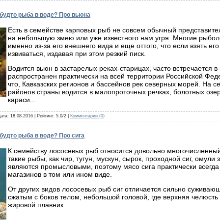
 будто рыба в воде? Про вьюна
Есть в семействе карповых рыб не совсем обычный представите
на небольшую змею или уже известного нам угря. Многие рыб
именно из-за его внешнего вида и еще оттого, что если взять его
извиваться, издавая при этом резкий писк.
Водится вьюн в застарелых реках-старицах, часто встречается в
распространен практически на всей территории Российской Фед
что, Кавказских регионов и бассейнов рек северных морей. На 
районов страны водится в малопроточных речках, болотных озера
караси...
Дата:
18.08.2016
| Рейтинг: 5.0/2 |
Комментарии (0)
 будто рыба в воде? Про сига
К семейству лососевых рыб относится довольно многочисленный 
такие рыбы, как чир, тугун, мускун, сырок, проходной сиг, омули
являются промысловыми, поэтому мясо сига практически всегда 
магазинов в том или ином виде.
От других видов лососевых рыб сиг отличается сильно суживающ
сжатым с боков телом, небольшой головой, где верхняя челюсть
жировой плавник...