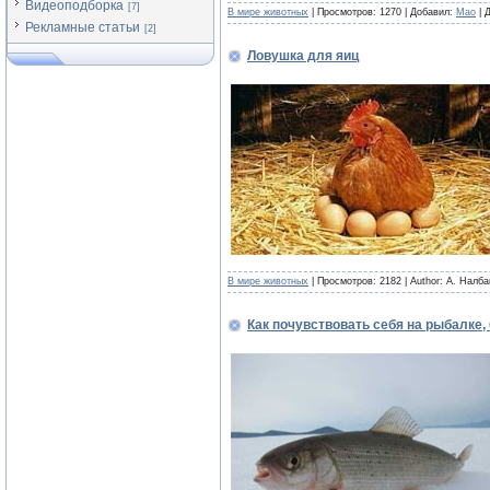
Видеоподборка
[7]
В мире животных
| Просмотров: 1270 | Добавил:
Mao
| 
Рекламные статьи
[2]
Ловушка для яиц
В мире животных
| Просмотров: 2182 | Author: А. Налб
Как почувствовать себя на рыбалке,