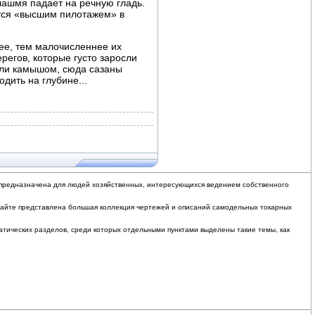
лашмя падает на речную гладь.
ется «высшим пилотажем» в
ее, тем малочисленнее их
регов, которые густо заросли
осли камышом, сюда сазаны
дить на глубине...
в, предназначена для людей хозяйственных, интересующихся ведением собственного
 сайте представлена большая коллекция чертежей и описаний самодельных токарных
атических разделов, среди которых отдельными пунктами выделены такие темы, как