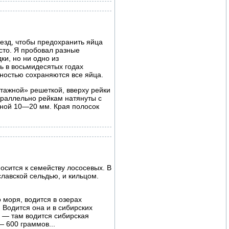
езд, чтобы предохранить яйца
осто. Я пробовал разные
и, но ни одно из
ь в восьмидесятых годах
лностью сохраняются все яйца.
этажной» решеткой, вверху рейки
параллельно рейкам натянуты с
ной 10—20 мм. Края полосок
осится к семейству лососевых. В
славской сельдью, и кильцом.
 моря, водится в озерах
 Водится она и в сибирских
 — там водится сибирская
— 600 граммов...