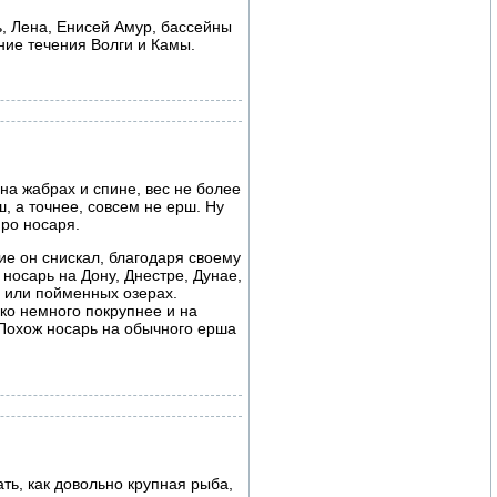
, Лена, Енисей Амур, бассейны
ние течения Волги и Камы.
 на жабрах и спине, вес не более
, а точнее, совсем не ерш. Ну
про носаря.
ие он снискал, благодаря своему
носарь на Дону, Днестре, Дунае,
х или пойменных озерах.
ко немного покрупнее и на
 Похож носарь на обычного ерша
ть, как довольно крупная рыба,