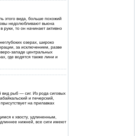
ль этого вида, больше похожий
оловы недолюбливают вьюна
 в руки, то он начинает активно
 неглубоких озерах, широко
ерации, за исключением, разве
северо-западе центральных
х, где водятся также лини и
вид рыб — сиг. Из рода сиговых
 забайкальский и печерский,
присутствует на прилавках
имся к хвосту, удлиненным,
 длиннее нижней, все сиги имеют