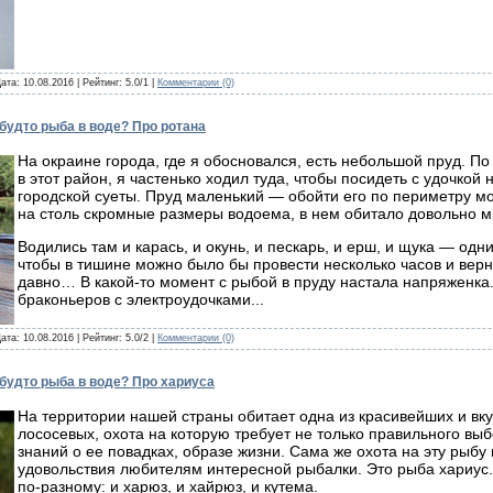
Дата:
10.08.2016
| Рейтинг: 5.0/1 |
Комментарии (0)
 будто рыба в воде? Про ротана
На окраине города, где я обосновался, есть небольшой пруд. По
в этот район, я частенько ходил туда, чтобы посидеть с удочкой 
городской суеты. Пруд маленький — обойти его по периметру м
на столь скромные размеры водоема, в нем обитало довольно м
Водились там и карась, и окунь, и пескарь, и ерш, и щука — од
чтобы в тишине можно было бы провести несколько часов и верн
давно… В какой-то момент с рыбой в пруду настала напряженка
браконьеров с электроудочками...
Дата:
10.08.2016
| Рейтинг: 5.0/2 |
Комментарии (0)
 будто рыба в воде? Про хариуса
На территории нашей страны обитает одна из красивейших и вк
лососевых, охота на которую требует не только правильного выб
знаний о ее повадках, образе жизни. Сама же охота на эту рыбу
удовольствия любителям интересной рыбалки. Это рыба хариус.
по-разному: и харюз, и хайрюз, и кутема.