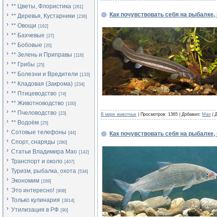
** Цветы, Флористика
[261]
Как почувствовать себя на рыбалке,
** Деревья, Кустарники
[236]
** Овощи
[162]
** Бахчевые
[27]
** Бобовые
[20]
** Зелень и Приправы
[116]
** Грибы
[25]
** Болезни и Вредители
[133]
** Кладовая (Закрома)
[234]
** Птицеводство
[74]
** Животноводство
[100]
** Пчеловодство
[23]
В мире животных
| Просмотров: 1365 | Добавил:
Mao
| 
** Водоём
[25]
Сотовые телефоны
[44]
Как почувствовать себя на рыбалке,
Спорт, снаряды
[280]
Статьи Владимира Мао
[142]
Транспорт и около
[407]
Туризм, рыбалка, охота
[534]
Экономим
[169]
Это интересно!
[908]
Только кулинария
[3814]
Утилизация в РФ
[90]