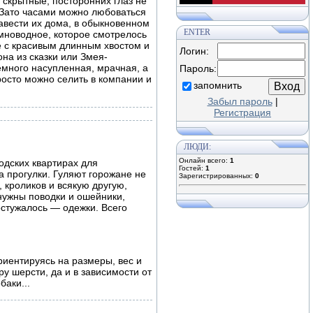
скрытные, посторонних глаз не
. Зато часами можно любоваться
авести их дома, в обыкновенном
ENTER
мноводное, которое смотрелось
е с красивым длинным хвостом и
Логин:
а из сказки или Змея-
емного насупленная, мрачная, а
Пароль:
росто можно селить в компании и
запомнить
Забыл пароль
|
Регистрация
ЛЮДИ:
Онлайн всего:
1
одских квартирах для
Гостей:
1
а прогулки. Гуляют горожане не
Зарегистрированных:
0
 кроликов и всякую другую,
нужны поводки и ошейники,
остужалось — одежки. Всего
риентируясь на размеры, вес и
у шерсти, да и в зависимости от
баки...