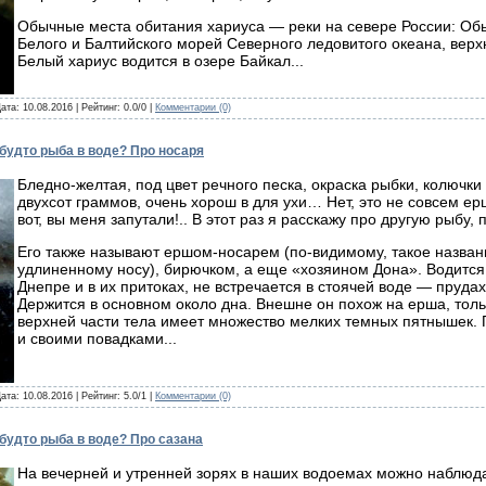
Обычные места обитания хариуса — реки на севере России: Обь
Белого и Балтийского морей Северного ледовитого океана, верх
Белый хариус водится в озере Байкал...
Дата:
10.08.2016
| Рейтинг: 0.0/0 |
Комментарии (0)
 будто рыба в воде? Про носаря
Бледно-желтая, под цвет речного песка, окраска рыбки, колючки
двухсот граммов, очень хорош в для ухи… Нет, это не совсем ерш
вот, вы меня запутали!.. В этот раз я расскажу про другую рыбу, 
Его также называют ершом-носарем (по-видимому, такое назван
удлиненному носу), бирючком, а еще «хозяином Дона». Водится 
Днепре и в их притоках, не встречается в стоячей воде — пруда
Держится в основном около дна. Внешне он похож на ерша, толь
верхней части тела имеет множество мелких темных пятнышек.
и своими повадками...
Дата:
10.08.2016
| Рейтинг: 5.0/1 |
Комментарии (0)
 будто рыба в воде? Про сазана
На вечерней и утренней зорях в наших водоемах можно наблюда