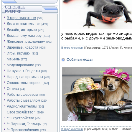
ОСНОВНЫЕ
РУБРИКИ
В мире животных
[504]
Дела строительные
[459]
Дизайн, интерьер
[729]
у некоторых видов так прямо хищна
Домашнему мастеру
[2110]
с рыбами, и с другими земноводным
Женсовет: рукоделие+
[993]
Здоровье, Красота
[608]
В мире животных
| Просмотров: 1975 | Author: П. Кочег
Игры, игрушки
[335]
Мебель
Собачьи моды
[275]
Моделирование
[273]
На кухне + Рецепты
[928]
Народные промыслы
[480]
Околокомпьютерное
[143]
Оптика
[74]
Работы с деревом
[456]
Работы с металлом
[250]
Радиолюбителям
[236]
Свое хозяйство *
[2016]
** Обустройство
[444]
** Парники, Теплицы
[53]
В мире животных
| Просмотров: 683 | Author: Е. Лапина
** Приспособления
[243]