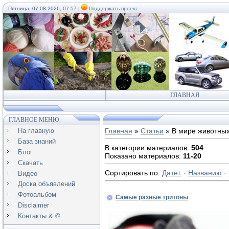
Пятница, 07.08.2026, 07:57 |
Поддержать проект
ГЛАВНАЯ
ГЛАВНОЕ МЕНЮ
На главную
Главная
»
Статьи
» В мире животны
База знаний
В категории материалов
:
504
Блог
Показано материалов
:
11-20
Скачать
Сортировать по
:
Дате
·
Названию
·
Видео
Доска объявлений
Фотоальбом
Самые разные тритоны
Disclaimer
Контакты & ©