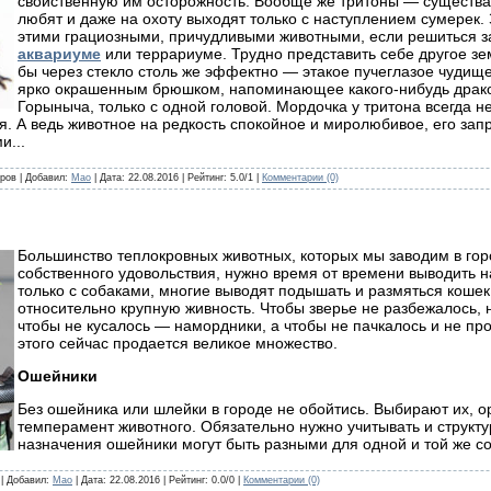
свойственную им осторожность. Вообще же тритоны — существа 
любят и даже на охоту выходят только с наступлением сумерек
этими грациозными, причудливыми животными, если решиться з
аквариуме
или террариуме. Трудно представить себе другое зе
бы через стекло столь же эффектно — этакое пучеглазое чудищ
ярко окрашенным брюшком, напоминающее какого-нибудь дракон
Горыныча, только с одной головой. Мордочка у тритона всегда н
я. А ведь животное на редкость спокойное и миролюбивое, его зап
и...
аров | Добавил:
Mao
| Дата:
22.08.2016
| Рейтинг: 5.0/1 |
Комментарии (0)
Большинство теплокровных животных, которых мы заводим в гор
собственного удовольствия, нужно время от времени выводить н
только с собаками, многие выводят подышать и размяться кошек,
относительно крупную живность. Чтобы зверье не разбежалось, 
чтобы не кусалось — намордники, а чтобы не пачкалось и не пр
этого сейчас продается великое множество.
Ошейники
Без ошейника или шлейки в городе не обойтись. Выбирают их, о
темперамент животного. Обязательно нужно учитывать и структур
назначения ошейники могут быть разными для одной и той же со
 | Добавил:
Mao
| Дата:
22.08.2016
| Рейтинг: 0.0/0 |
Комментарии (0)