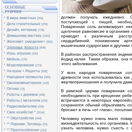
ОСНОВНЫЕ
РУБРИКИ
должен получать ежедневно. 
В мире животных
[504]
поступающей с пищей, необхо
Дела строительные
[459]
Поваренная соль активизирует не
Дизайн, интерьер
[729]
щелочное равновесие в организме и 
Домашнему мастеру
приводит к различным расстр
[2110]
сердцебиений, понижением арт
Женсовет: рукоделие+
[993]
мышечными судорогами и другими 
Здоровье, Красота
[608]
Игры, игрушки
В районах распространения эндеми
[335]
йодид калия. Таким образом, она 
Мебель
[275]
этого заболевания.
Моделирование
[273]
На кухне + Рецепты
[928]
У всех народов поваренная сол
Народные промыслы
древности она использовалась как
[480]
жертвоприношения и получила даже
Околокомпьютерное
[143]
Оптика
[74]
В римской церкви поваренная сол
Работы с деревом
необходимость при крещении ребен
[456]
встречаются в некоторых европейс
Работы с металлом
[250]
сохранился обычай обрызгивать с
Радиолюбителям
[236]
бросают в печь «от глаза», посыпаю
Свое хозяйство *
[2016]
** Обустройство
Человеку нужно очень мало повар
[444]
жизнедеятельность его организма. 
** Парники, Теплицы
[53]
узнать человека, нужно съесть с 
** Приспособления
[243]