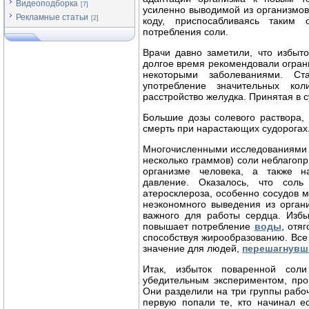
Видеоподборка
[7]
усиленно выводимой из организмов
Рекламные статьи
[2]
коду, приспосабливаясь таким
потребления соли.
Врачи давно заметили, что избыт
долгое время рекомендовали огра
некоторыми заболеваниями. С
употребление значительных ко
расстройство желудка. Принятая в с
Большие дозы солевого раствора,
смерть при нарастающих судорогах
Многочисленными исследованиями с
несколько граммов) соли неблагопр
организме человека, а также н
давление. Оказалось, что сол
атеросклероза, особенно сосудов м
неэкономного выведения из орган
важного для работы сердца. Изб
повышает потребление
воды
, отя
способствуя жирообразованию. Все 
значение для людей,
перешагнувш
Итак, избыток поваренной сол
убедительным экспериментом, про
Они разделили на три группы рабо
первую попали те, кто начинал е