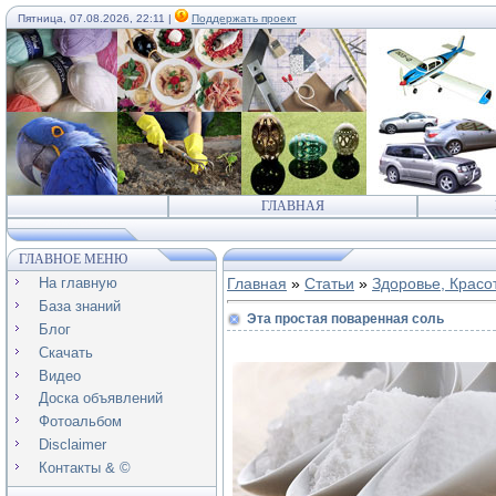
Пятница, 07.08.2026, 22:11 |
Поддержать проект
ГЛАВНАЯ
ГЛАВНОЕ МЕНЮ
На главную
Главная
»
Статьи
»
Здоровье, Красо
База знаний
Эта простая поваренная соль
Блог
Скачать
Видео
Доска объявлений
Фотоальбом
Disclaimer
Контакты & ©