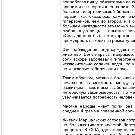
попробовав пищу, обязательно ее со
принимался энергично ее солить. З
больных гипертонической болезнь
первой, как оказалось, самой бл
гипертоников, чем во второй, и в 
большей наглядности это можно вы
любопытную вещь — опытные повар
«Соль должна быть не в тарелке, 
премудрость выходит за рамки кули
Эти наблюдения подтверждают и
животных. Белые крысы, например,
соли вскоре заболевали гипертони
исключительно соленой водой, то у
но и тяжелые заболевания почек.
Таким образом, можно с большой о
печальная зависимость между 
развитием некоторых заболева
интересную закономерность. По ме
увеличивается потребность человек
Многие народы живут почти без 
среднем 4 грамма поваренной соли 
Жители Маршальских островов потр
но больных гипертонической боле
процента. В США, где ежесуточна
соли, гипертоников уже 9 про