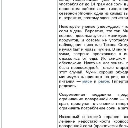
употребляют до 14 граммов соли в 
процентом заболевания гипертон
северной Японии одна из самых вы
и, вероятно, поэтому здесь регистр
Некоторые ученые утверждают, чт
соли в день. Вероятно, это так. М
вернее, довольствуются минимумо
продуктов, и совсем не употребл
наблюдение писателя Тихона Семуш
изучая быт и нравы чукчей. В книге
чукчи, впервые приехавшие в ин
отказались от еды. Их слишком 
обеспокоил. Никто не мог понять,
была превосходной. Только стары
этот случай. Чукчи хорошо обход
минимума хлористого натрия, кот
питания —
мясе
и
рыбе
. Гиперто
редкость.
Современная медицина придер
ограничение поваренной соли — з
врач, приступая к лечению гипер
ограничить потребление соли, а зат
Известный советский терапевт а
лечение недостаточности кровоо
поваренной соли (практически бол