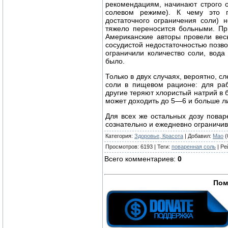
рекомендациям, начинают строго 
солевом режиме). К чему это п
достаточного ограничения соли) 
тяжело переносится больными. Пр
Американские авторы провели вес
сосудистой недостаточностью позво
ограничили количество соли, вода
было.
Только в двух случаях, вероятно, 
соли в пищевом рационе: для раб
другие теряют хлористый натрий в 
может доходить до 5—6 и больше ли
Для всех же остальных дозу пова
сознательно и ежедневно ограничив
Категория
:
Здоровье, Красота
|
Добавил
:
Mao
(
Просмотров
:
6193
|
Теги
:
поваренная соль
|
Ре
Всего комментариев
:
0
Пом