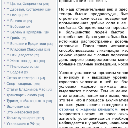
прожить с ним всю жизнь.
** Цветы, Флористика
[261]
Но наш стремительный век и здес
** Деревья, Кустарники
[236]
теперь былые предрассудки, быс
** Овощи
[162]
огромные количества поваренной
** Бахчевые
[27]
промышленная добыча соли и ее 
** Бобовые
свойства. Со временем ее переста
[20]
и большинство людей быстро 
** Зелень и Приправы
[116]
потребления. Давно уже забыта был
** Грибы
[25]
источники распространены довол
** Болезни и Вредители
[133]
солончаки. Поиск таких источни
** Кладовая (Закрома)
способствовавших ликвидации из
[234]
сейчас караваны с солью пересека
** Птицеводство
[74]
день широко распространена мено
** Животноводство
[100]
большие соляные экспедиции, носи
** Пчеловодство
[23]
** Водоём
Ученые установили: организм челов
[25]
к низкому и к высокому уровню 
Сотовые телефоны
[44]
взрослого человека в ней не бо
Спорт, снаряды
[280]
условиях жаркого климата знач
Статьи Владимира Мао
[142]
выделяется с потом. Тем не менее
Транспорт и около
этих странах, ненамного выше, че
[407]
это тем, что в процессе акклимати
Туризм, рыбалка, охота
[534]
за счет уменьшения выведения е
Экономим
[169]
страны с жарким климатом
, не
Это интересно!
[908]
хлористого натрия, но после аккл
Только кулинария
жителей, устанавливается необхо
[3814]
наблюдается и у рабочих, начинающ
Утилизация в РФ
[90]
адаптации организма к новым т