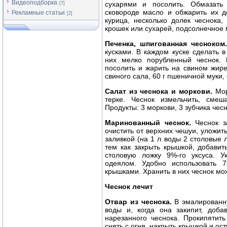
Видеоподборка
сухарями и посолить. Обмазать 
[7]
сковороде масло и обжарить их до
Рекламные статьи
[2]
курица, несколько долек чеснока,
крошек или сухарей, подсолнечное м
Печенка, шпигованная чесноком.
кусками. В каждом куске сделать 
них мелко порубленный чеснок. 
посолить и жарить на свином жире.
свиного сала, 60 г пшеничной муки, 
Салат из чеснока и моркови.
Мор
терке. Чеснок измельчить, сме
Продукты: 3 моркови, 3 зубчика чес
Маринованный чеснок.
Чеснок з
очистить от верхних чешуи, уложит
заливкой (на 1 л воды 2 столовые 
тем как закрыть крышкой, добавит
столовую ложку 9%-го уксуса. 
одеялом. Удобно использовать 
крышками. Хранить в них чеснок мож
Чеснок лечит
Отвар из чеснока.
В эмалированну
воды и, когда она закипит, доба
нарезанного чеснока. Прокипятит
снять с огня, накрыть крышкой и ост