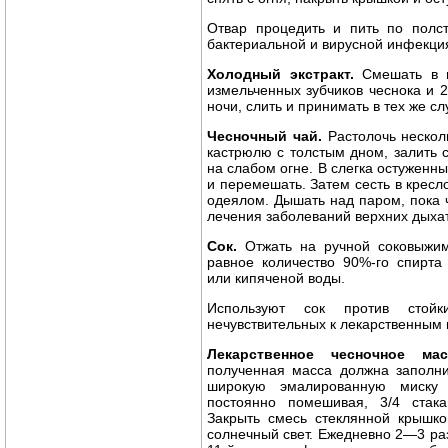
Отвар процедить и пить по полст
бактериальной и вирусной инфекци
Холодный экстракт.
Смешать в м
измельченных зубчиков чеснока и 2
ночи, слить и принимать в тех же сл
Чесночный чай.
Растолочь несколь
кастрюлю с толстым дном, залить 
на слабом огне. В слегка остуженн
и перемешать. Затем сесть в кресл
одеялом. Дышать над паром, пока 
лечения заболеваний верхних дыхат
Сок.
Отжать на ручной соковыжима
равное количество 90%-го спирта
или кипяченой воды.
Используют сок против стойк
нечувствительных к лекарственным
Лекарственное чесночное мас
полученная масса должна заполни
широкую эмалированную миску 
постоянно помешивая, 3/4 стака
Закрыть смесь стеклянной крышко
солнечный свет. Ежедневно 2—3 ра