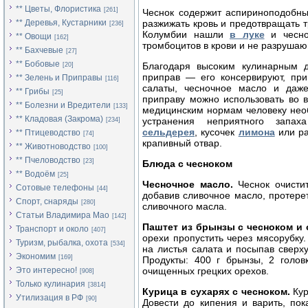
** Цветы, Флористика
[261]
Чеснок содержит аспириноподобны
** Деревья, Кустарники
разжижать кровь и предотвращать 
[236]
Колумбии нашли
в луке
и чесно
** Овощи
[162]
тромбоцитов в крови и не разруша
** Бахчевые
[27]
** Бобовые
Благодаря высоким кулинарным д
[20]
приправ — его консервируют, при
** Зелень и Приправы
[116]
салаты, чесночное масло и даже
** Грибы
[25]
приправу можно использовать во в
** Болезни и Вредители
[133]
медицинским нормам человеку необх
** Кладовая (Закрома)
устранения неприятного запа
[234]
сельдерея
, кусочек
лимона
или ра
** Птицеводство
[74]
крапивный отвар.
** Животноводство
[100]
** Пчеловодство
[23]
Блюда с чесноком
** Водоём
[25]
Чесночное масло.
Чеснок очистит
Сотовые телефоны
[44]
добавив сливочное масло, протереть
Спорт, снаряды
[280]
сливочного масла.
Статьи Владимира Мао
[142]
Паштет из брынзы с чесноком и 
Транспорт и около
[407]
орехи пропустить через мясорубку.
Туризм, рыбалка, охота
[534]
на листья салата и посыпав свер
Экономим
[169]
Продукты: 400 г брынзы, 2 голов
Это интересно!
очищенных грецких орехов.
[908]
Только кулинария
[3814]
Курица в сухарях с чесноком.
Кур
Утилизация в РФ
[90]
Довести до кипения и варить, пок