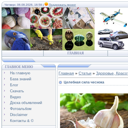
Четверг, 06.08.2026, 16:58 |
Поддержать проект
ГЛАВНАЯ
ГЛАВНОЕ МЕНЮ
На главную
Главная
»
Статьи
»
Здоровье, Красо
База знаний
Целебная сила чеснока
Блог
Скачать
Видео
Доска объявлений
Фотоальбом
Disclaimer
Контакты & ©