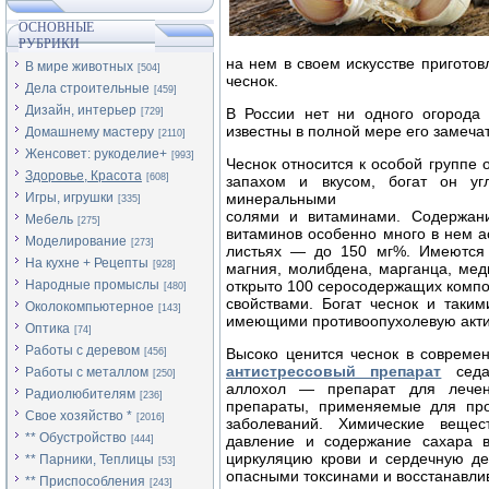
ОСНОВНЫЕ
РУБРИКИ
на нем в своем искусстве приготов
В мире животных
[504]
чеснок.
Дела строительные
[459]
Дизайн, интерьер
В России нет ни одного огорода 
[729]
известны в полной мере его замеча
Домашнему мастеру
[2110]
Женсовет: рукоделие+
[993]
Чеснок относится к особой групп
Здоровье, Красота
[608]
запахом и вкусом, богат он угл
Игры, игрушки
минеральными
[335]
солями и витаминами. Содержан
Мебель
[275]
витаминов особенно много в нем а
Моделирование
[273]
листьях — до 150 мг%. Имеются в
На кухне + Рецепты
[928]
магния, молибдена, марганца, ме
Народные промыслы
открыто 100 серосодержащих комп
[480]
свойствами. Богат чеснок и таки
Околокомпьютерное
[143]
имеющими противоопухолевую акти
Оптика
[74]
Работы с деревом
Высоко ценится чеснок в совреме
[456]
антистрессовый препарат
седат
Работы с металлом
[250]
аллохол — препарат для лечен
Радиолюбителям
[236]
препараты, применяемые для про
Свое хозяйство *
[2016]
заболеваний. Химические вещес
** Обустройство
давление и содержание сахара в
[444]
циркуляцию крови и сердечную де
** Парники, Теплицы
[53]
опасными токсинами и восстанавлив
** Приспособления
[243]