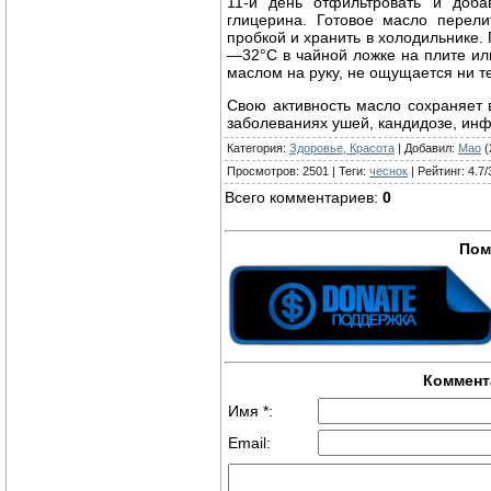
11-й день отфильтровать и доба
глицерина. Готовое масло перели
пробкой и хранить в холодильнике.
—32°С в чайной ложке на плите ил
маслом на руку, не ощущается ни те
Свою активность масло сохраняет 
заболеваниях ушей, кандидозе, инфе
Категория
:
Здоровье, Красота
|
Добавил
:
Mao
(
Просмотров
:
2501
|
Теги
:
чеснок
|
Рейтинг
:
4.7
/
Всего комментариев
:
0
Пом
Коммент
Имя *:
Email: