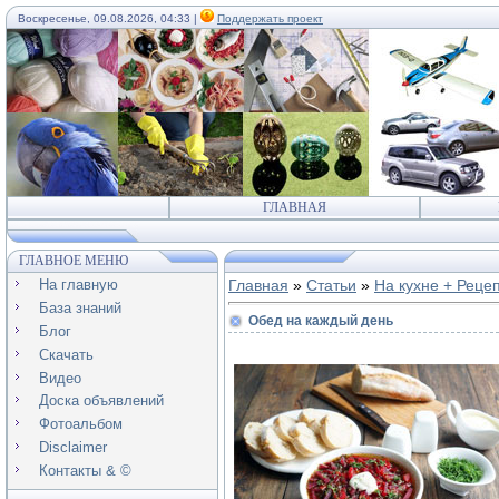
Воскресенье, 09.08.2026, 04:33 |
Поддержать проект
ГЛАВНАЯ
ГЛАВНОЕ МЕНЮ
На главную
Главная
»
Статьи
»
На кухне + Реце
База знаний
Обед на каждый день
Блог
Скачать
Видео
Доска объявлений
Фотоальбом
Disclaimer
Контакты & ©