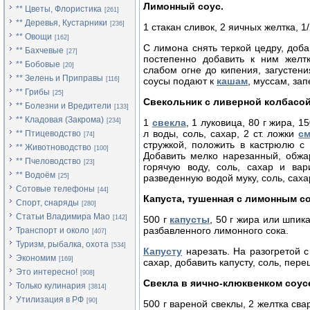
Лимонный соус.
** Цветы, Флористика
[261]
** Деревья, Кустарники
[236]
1 стакан сливок, 2 яичных желтка, 1
** Овощи
[162]
С лимона снять теркой цедру, доба
** Бахчевые
[27]
постепенно добавить к ним желтк
** Бобовые
[20]
слабом огне до кипения, загустен
** Зелень и Приправы
[116]
соусы подают к
кашам
, муссам, зап
** Грибы
[25]
Свекольник с ливерной колбасой
** Болезни и Вредители
[133]
** Кладовая (Закрома)
[234]
1
свекла
, 1 луковица, 80 г жира, 1
л воды, соль, сахар, 2 ст. ложки
с
** Птицеводство
[74]
стружкой, положить в кастрюлю с
** Животноводство
[100]
Добавить мелко нарезанный, обжа
** Пчеловодство
[23]
горячую воду, соль, сахар и вар
** Водоём
[25]
разведенную водой муку, соль, саха
Сотовые телефоны
[44]
Капуста, тушенная с лимонным с
Спорт, снаряды
[280]
Статьи Владимира Мао
[142]
500 г
капусты
, 50 г жира или шпика
разбавленного лимонного сока.
Транспорт и около
[407]
Туризм, рыбалка, охота
[534]
Капусту
нарезать. На разогретой с
Экономим
[169]
сахар, добавить капусту, соль, пере
Это интересно!
[908]
Свекла в яично-клюквенком соус
Только кулинария
[3814]
Утилизация в РФ
[90]
500 г вареной свеклы, 2 желтка сва