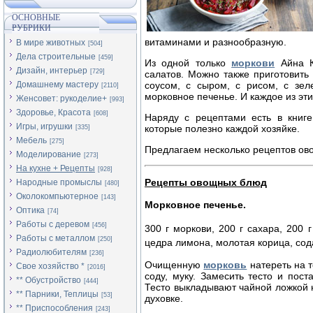
ОСНОВНЫЕ
РУБРИКИ
витаминами и разнообразную.
В мире животных
[504]
Дела строительные
[459]
Из одной только
моркови
Айна К
Дизайн, интерьер
[729]
салатов. Можно также приготовить
Домашнему мастеру
соусом, с сыром, с рисом, с зел
[2110]
морковное печенье. И каждое из эт
Женсовет: рукоделие+
[993]
Здоровье, Красота
[608]
Наряду с рецептами есть в книге
Игры, игрушки
которые полезно каждой хозяйке.
[335]
Мебель
[275]
Предлагаем несколько рецептов ов
Моделирование
[273]
На кухне + Рецепты
[928]
Рецепты овощных блюд
Народные промыслы
[480]
Околокомпьютерное
[143]
Морковное печенье.
Оптика
[74]
Работы с деревом
[456]
300 г моркови, 200 г сахара, 200
Работы с металлом
[250]
цедра лимона, молотая корица, сод
Радиолюбителям
[236]
Очищенную
морковь
натереть на т
Свое хозяйство *
[2016]
соду, муку. Замесить тесто и пос
** Обустройство
[444]
Тесто выкладывают чайной ложкой 
** Парники, Теплицы
[53]
духовке.
** Приспособления
[243]