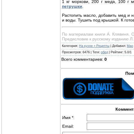
1 кг моркови, 200 г меда, 100 г 
петрушки
.
Растопить масло, добавить мед и 
и воды. Тушить под крышкой. К гото
По материалам книги А. Клявиня. 
Предисловие к русскому изданию Л. 
Категория
:
На кухне + Рецепты
|
Добавил
:
Mao
Просмотров
:
6476
|
Теги
:
обед
|
Рейтинг
:
5.0
/
1
Всего комментариев
:
0
Пом
Коммент
Имя *:
Email: