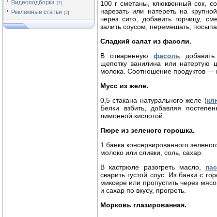
Видеоподборка
100 г сметаны, клюквенный сок, со
[7]
нарезать или натереть на крупной
Рекламные статьи
[2]
через сито, добавить горчицу, см
залить соусом, перемешать, посыпа
Сладкий салат из фасоли.
В отваренную
фасоль
добавить 
щепотку ванилина или натертую ц
молока. Соотношение продуктов — п
Мусс из желе.
0,5 стакана натурального желе (
кл
Белки взбить, добавляя постепе
лимонной кислотой.
Пюре из зеленого горошка.
1 банка консервированного зеленого 
молоко или сливки, соль, сахар.
В кастрюле разогреть масло,
па
сварить густой соус. Из банки с го
миксере или пропустить через мясор
и сахар по вкусу, прогреть.
Морковь глазированная.